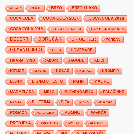
BRZO
BRZO I LAKO
AJVAR
BOŽIĆ
COCA COLA 2017
COCA COLA
COCA COLA 2018
COCA COLA 2019
COKE AND MEALS
COCA COLA 2020
DESERT
DORUČAK
DR.OETKER
FONDAN
GLAVNO JELO
HLEB
HOMEMADE
JAGODE
HRANA I VINO
KEKS
JABUKE
KIFLICE
KOLAČ
KROMPIR
KOKOS
KOLAČI
LISNATO TESTO
MALINE
LEŠNIK
MAFINI
MARMELADA
MESO
MLEVENO MESO
PALAČINKE
PILETINA
PITA
PASTA
PIZZA
PLAZMA
POSNO
POGAČA
POVRĆE
POGAČICE
PREDJELA
PROLETER
ROLAT
ROLNICE
RUČAK
SIR
SITNI KOLAČI
SALATA