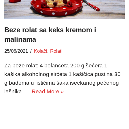
Beze rolat sa keks kremom i
malinama
25/06/2021
Kolači
,
Rolati
Za beze rolat: 4 belanceta 200 g šećera 1
kašika alkoholnog sirćeta 1 kašičica gustina 30
g badema u listićima šaka iseckanog pečenog
lešnika …
Read More »