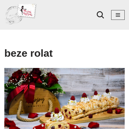
Skoči
na
sadržaj
beze rolat