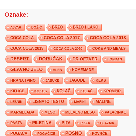
Oznake:
BRZO
BRZO I LAKO
AJVAR
BOŽIĆ
COCA COLA 2017
COCA COLA
COCA COLA 2018
COCA COLA 2019
COKE AND MEALS
COCA COLA 2020
DESERT
DORUČAK
DR.OETKER
FONDAN
GLAVNO JELO
HLEB
HOMEMADE
JAGODE
HRANA I VINO
KEKS
JABUKE
KIFLICE
KOLAČ
KROMPIR
KOKOS
KOLAČI
LISNATO TESTO
MALINE
LEŠNIK
MAFINI
MARMELADA
MESO
MLEVENO MESO
PALAČINKE
PILETINA
PITA
PASTA
PIZZA
PLAZMA
POSNO
POGAČA
POVRĆE
POGAČICE