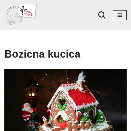
Skoči
na
sadržaj
Bozicna kucica