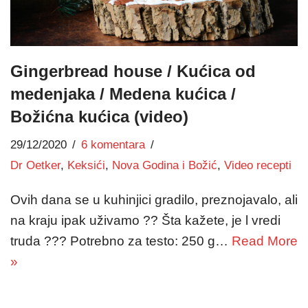
Gingerbread house / Kućica od
medenjaka / Medena kućica /
Božićna kućica (video)
29/12/2020
6 komentara
Dr Oetker
,
Keksići
,
Nova Godina i Božić
,
Video recepti
Ovih dana se u kuhinjici gradilo, preznojavalo, ali
na kraju ipak uživamo ?? Šta kažete, je l vredi
truda ??? Potrebno za testo: 250 g…
Read More
»