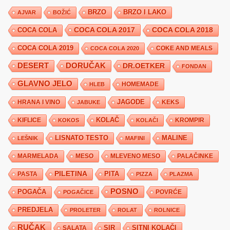
BRZO
BRZO I LAKO
AJVAR
BOŽIĆ
COCA COLA 2017
COCA COLA
COCA COLA 2018
COCA COLA 2019
COKE AND MEALS
COCA COLA 2020
DESERT
DORUČAK
DR.OETKER
FONDAN
GLAVNO JELO
HLEB
HOMEMADE
JAGODE
HRANA I VINO
KEKS
JABUKE
KIFLICE
KOLAČ
KROMPIR
KOKOS
KOLAČI
LISNATO TESTO
MALINE
LEŠNIK
MAFINI
MARMELADA
MESO
MLEVENO MESO
PALAČINKE
PILETINA
PITA
PASTA
PIZZA
PLAZMA
POSNO
POGAČA
POVRĆE
POGAČICE
PREDJELA
PROLETER
ROLAT
ROLNICE
RUČAK
SIR
SITNI KOLAČI
SALATA