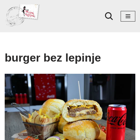
Skoči
na
sadržaj
burger bez lepinje