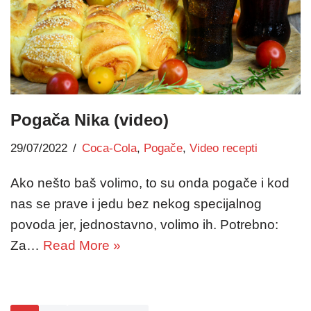
Pogača Nika (video)
29/07/2022
Coca-Cola
,
Pogače
,
Video recepti
Ako nešto baš volimo, to su onda pogače i kod
nas se prave i jedu bez nekog specijalnog
povoda jer, jednostavno, volimo ih. Potrebno:
Za…
Read More »