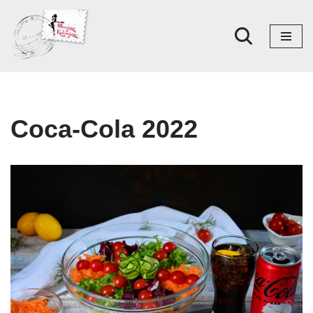
Skoči
na
sadržaj
Coca-Cola 2022