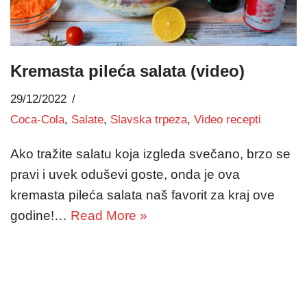
Kremasta pileća salata (video)
29/12/2022
Coca-Cola
,
Salate
,
Slavska trpeza
,
Video recepti
Ako tražite salatu koja izgleda svečano, brzo se
pravi i uvek oduševi goste, onda je ova
kremasta pileća salata naš favorit za kraj ove
godine!…
Read More »