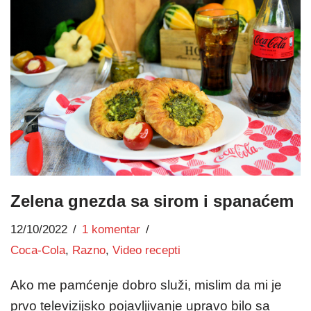
Zelena gnezda sa sirom i spanaćem
12/10/2022
1 komentar
Coca-Cola
,
Razno
,
Video recepti
Ako me pamćenje dobro služi, mislim da mi je
prvo televizijsko pojavljivanje upravo bilo sa