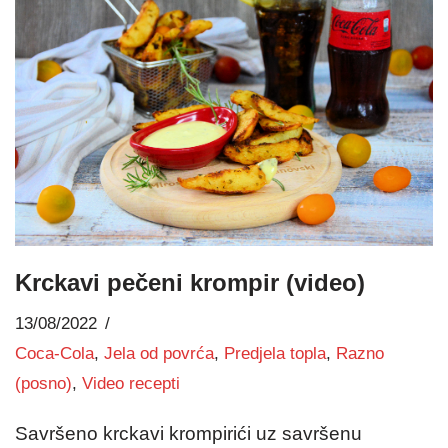
Krckavi pečeni krompir (video)
13/08/2022
Coca-Cola
,
Jela od povrća
,
Predjela topla
,
Razno
(posno)
,
Video recepti
Savršeno krckavi krompirići uz savršenu