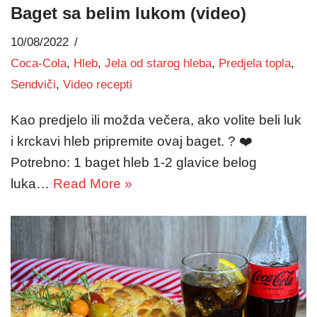
Baget sa belim lukom (video)
10/08/2022
Coca-Cola
,
Hleb
,
Jela od starog hleba
,
Predjela topla
,
Sendviči
,
Video recepti
Kao predjelo ili možda večera, ako volite beli luk
i krckavi hleb pripremite ovaj baget. ? ❤️
Potrebno: 1 baget hleb 1-2 glavice belog
luka…
Read More »