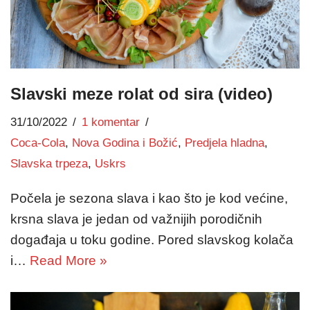
Slavski meze rolat od sira (video)
31/10/2022
1 komentar
Coca-Cola
,
Nova Godina i Božić
,
Predjela hladna
,
Slavska trpeza
,
Uskrs
Počela je sezona slava i kao što je kod većine,
krsna slava je jedan od važnijih porodičnih
događaja u toku godine. Pored slavskog kolača
i…
Read More »