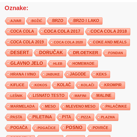
Oznake:
BRZO
BRZO I LAKO
AJVAR
BOŽIĆ
COCA COLA 2017
COCA COLA
COCA COLA 2018
COCA COLA 2019
COKE AND MEALS
COCA COLA 2020
DESERT
DORUČAK
DR.OETKER
FONDAN
GLAVNO JELO
HLEB
HOMEMADE
JAGODE
HRANA I VINO
KEKS
JABUKE
KIFLICE
KOLAČ
KROMPIR
KOKOS
KOLAČI
LISNATO TESTO
MALINE
LEŠNIK
MAFINI
MARMELADA
MESO
MLEVENO MESO
PALAČINKE
PILETINA
PITA
PASTA
PIZZA
PLAZMA
POSNO
POGAČA
POVRĆE
POGAČICE