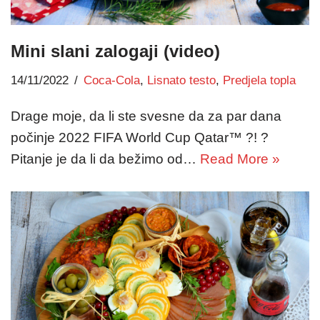
Mini slani zalogaji (video)
14/11/2022
Coca-Cola
,
Lisnato testo
,
Predjela topla
Drage moje, da li ste svesne da za par dana
počinje 2022 FIFA World Cup Qatar™ ?! ?
Pitanje je da li da bežimo od…
Read More »