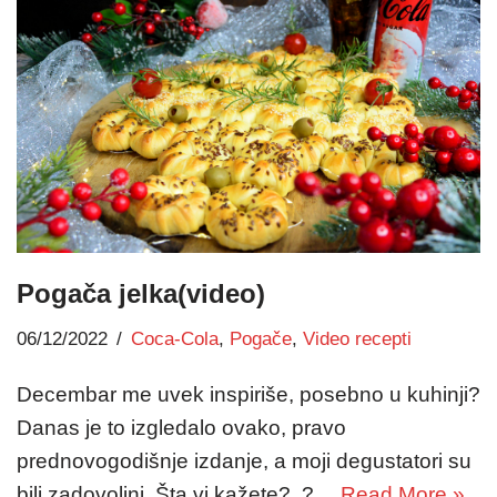
Pogača jelka(video)
06/12/2022
Coca-Cola
,
Pogače
,
Video recepti
Decembar me uvek inspiriše, posebno u kuhinji?
Danas je to izgledalo ovako, pravo
prednovogodišnje izdanje, a moji degustatori su
bili zadovoljni. Šta vi kažete? ?…
Read More »