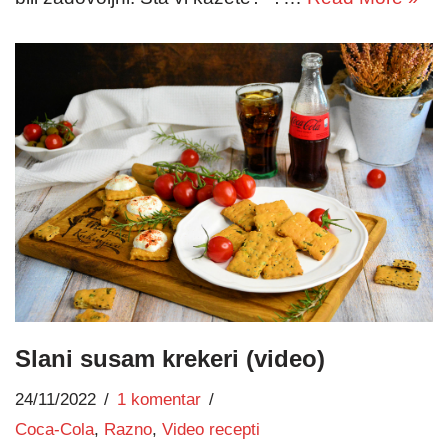
Slani susam krekeri (video)
24/11/2022
1 komentar
Coca-Cola
,
Razno
,
Video recepti