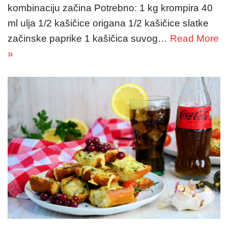
kombinaciju začina Potrebno: 1 kg krompira 40
ml ulja 1/2 kašičice origana 1/2 kašičice slatke
začinske paprike 1 kašičica suvog…
Read More
»