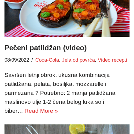
Pečeni patlidžan (video)
08/09/2022
Coca-Cola
,
Jela od povrća
,
Video recepti
Savršen letnji obrok, ukusna kombinacija
patlidžana, pelata, bosiljka, mozzarelle i
parmezana ? Potrebno: 2 manja patlidžana
maslinovo ulje 1-2 čena belog luka so i
biber…
Read More »