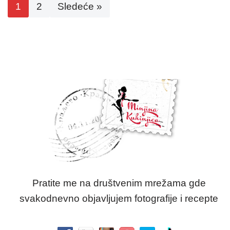
1
2
Sledeće »
Pratite me na društvenim mrežama gde
svakodnevno objavljujem fotografije i recepte