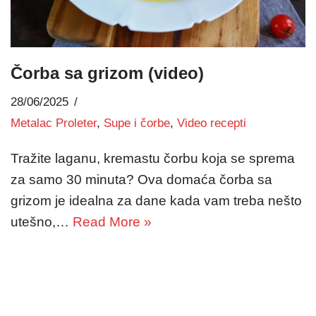
Čorba sa grizom (video)
28/06/2025
Metalac Proleter
,
Supe i čorbe
,
Video recepti
Tražite laganu, kremastu čorbu koja se sprema
za samo 30 minuta? Ova domaća čorba sa
grizom je idealna za dane kada vam treba nešto
utešno,…
Read More »