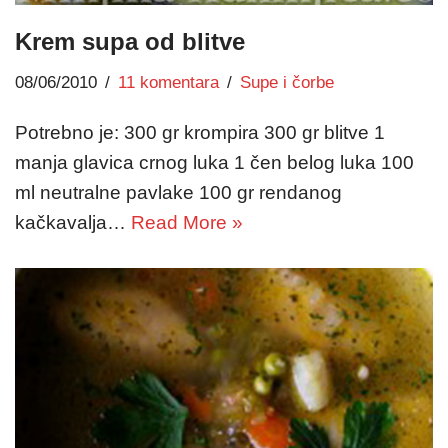
Krem supa od blitve
08/06/2010
11 komentara
Supe i čorbe
Potrebno je: 300 gr krompira 300 gr blitve 1
manja glavica crnog luka 1 čen belog luka 100
ml neutralne pavlake 100 gr rendanog
kačkavalja…
Read More »