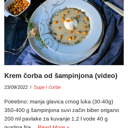
Krem čorba od šampinjona (video)
23/09/2022
Supe i čorbe
Potrebno: manja glavica crnog luka (30-40g)
350-400 g šampinjona suvi začin biber origano
200 ml pavlake za kuvanje 1,2 l vode 40 g
gustina Na…
Read More »