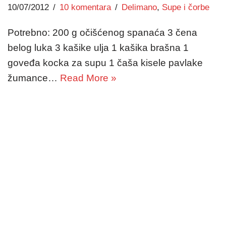
10/07/2012
10 komentara
Delimano
,
Supe i čorbe
Potrebno: 200 g očišćenog spanaća 3 čena
belog luka 3 kašike ulja 1 kašika brašna 1
goveđa kocka za supu 1 čaša kisele pavlake
žumance…
Read More »