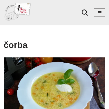
Skoči
na
sadržaj
čorba