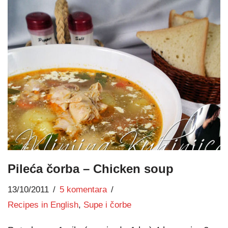
Pileća čorba – Chicken soup
13/10/2011
5 komentara
Recipes in English
,
Supe i čorbe