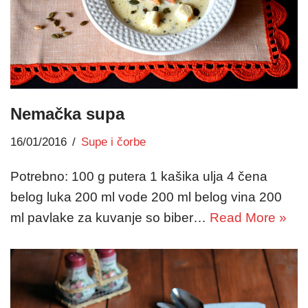
Nemačka supa
16/01/2016
Supe i čorbe
Potrebno: 100 g putera 1 kašika ulja 4 čena
belog luka 200 ml vode 200 ml belog vina 200
ml pavlake za kuvanje so biber…
Read More »