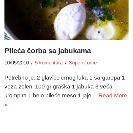
Pileća čorba sa jabukama
10/05/2010
5 komentara
Supe i čorbe
Potrebno je: 2 glavice crnog luka 1 šargarepa 1
veza zeleni 100 gr graška 1 jabuka 3 veća
krompira 1 belo pileće meso 1 jaje…
Read More
»