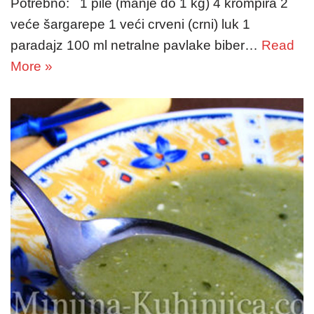
Potrebno: 1 pile (manje do 1 kg) 4 krompira 2
veće šargarepe 1 veći crveni (crni) luk 1
paradajz 100 ml netralne pavlake biber…
Read
More »