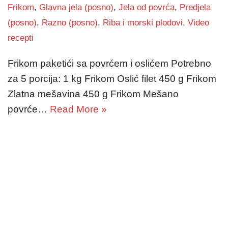
Frikom
,
Glavna jela (posno)
,
Jela od povrća
,
Predjela
(posno)
,
Razno (posno)
,
Riba i morski plodovi
,
Video
recepti
Frikom paketići sa povrćem i oslićem Potrebno
za 5 porcija: 1 kg Frikom Oslić filet 450 g Frikom
Zlatna mešavina 450 g Frikom Mešano
povrće…
Read More »