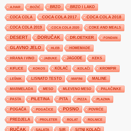
BRZO
BRZO I LAKO
AJVAR
BOŽIĆ
COCA COLA 2017
COCA COLA
COCA COLA 2018
COCA COLA 2019
COKE AND MEALS
COCA COLA 2020
DESERT
DORUČAK
DR.OETKER
FONDAN
GLAVNO JELO
HLEB
HOMEMADE
JAGODE
HRANA I VINO
KEKS
JABUKE
KIFLICE
KOLAČ
KROMPIR
KOKOS
KOLAČI
LISNATO TESTO
MALINE
LEŠNIK
MAFINI
MARMELADA
MESO
MLEVENO MESO
PALAČINKE
PILETINA
PITA
PASTA
PIZZA
PLAZMA
POSNO
POGAČA
POVRĆE
POGAČICE
PREDJELA
PROLETER
ROLAT
ROLNICE
RUČAK
SIR
SITNI KOLAČI
SALATA