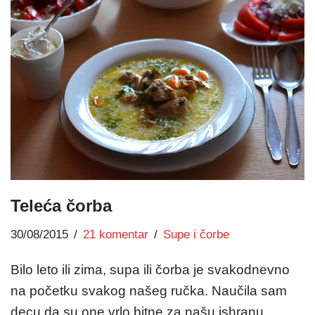
Teleća čorba
30/08/2015
21 komentar
Supe i čorbe
Bilo leto ili zima, supa ili čorba je svakodnevno
na početku svakog našeg ručka. Naučila sam
decu da su one vrlo bitne za našu ishranu,