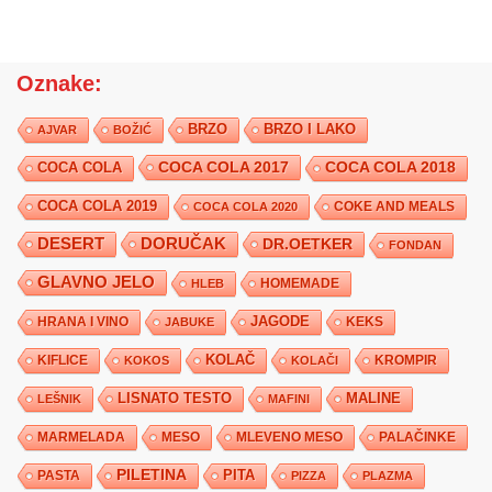
Oznake:
BRZO
BRZO I LAKO
AJVAR
BOŽIĆ
COCA COLA 2017
COCA COLA
COCA COLA 2018
COCA COLA 2019
COKE AND MEALS
COCA COLA 2020
DESERT
DORUČAK
DR.OETKER
FONDAN
GLAVNO JELO
HLEB
HOMEMADE
JAGODE
HRANA I VINO
KEKS
JABUKE
KIFLICE
KOLAČ
KROMPIR
KOKOS
KOLAČI
LISNATO TESTO
MALINE
LEŠNIK
MAFINI
MARMELADA
MESO
MLEVENO MESO
PALAČINKE
PILETINA
PITA
PASTA
PIZZA
PLAZMA