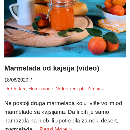
Marmelada od kajsija (video)
18/06/2020
Dr Oetker
,
Homemade
,
Video recepti
,
Zimnica
Ne postoji druga marmelada koju više volim od
marmelade sa kajsijama. Da li bih je samo
namazala na hleb ili upotrebila za neki desert,
marmelada…
Read More »