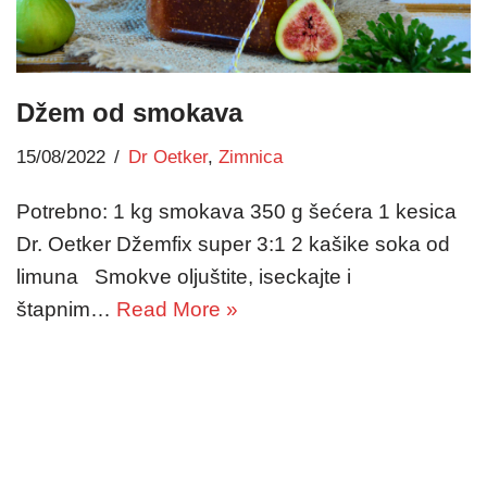
Džem od smokava
15/08/2022
Dr Oetker
,
Zimnica
Potrebno: 1 kg smokava 350 g šećera 1 kesica
Dr. Oetker Džemfix super 3:1 2 kašike soka od
limuna Smokve oljuštite, iseckajte i
štapnim…
Read More »