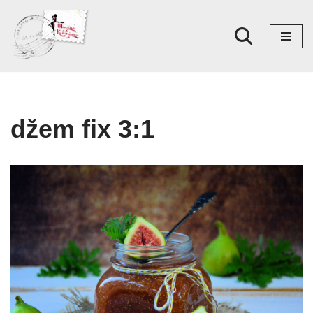
Skoči
na
sadržaj
džem fix 3:1