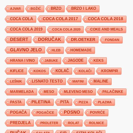
BRZO
BRZO I LAKO
AJVAR
BOŽIĆ
COCA COLA 2017
COCA COLA
COCA COLA 2018
COCA COLA 2019
COKE AND MEALS
COCA COLA 2020
DESERT
DORUČAK
DR.OETKER
FONDAN
GLAVNO JELO
HLEB
HOMEMADE
JAGODE
HRANA I VINO
KEKS
JABUKE
KIFLICE
KOLAČ
KROMPIR
KOKOS
KOLAČI
LISNATO TESTO
MALINE
LEŠNIK
MAFINI
MARMELADA
MESO
MLEVENO MESO
PALAČINKE
PILETINA
PITA
PASTA
PIZZA
PLAZMA
POSNO
POGAČA
POVRĆE
POGAČICE
PREDJELA
PROLETER
ROLAT
ROLNICE
RUČAK