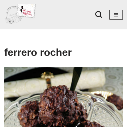
Skoči
na
sadržaj
ferrero rocher