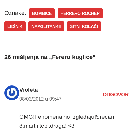
Oznake:
BOMBICE
FERRERO ROCHER
LEŠNIK
NAPOLITANKE
SITNI KOLAČI
26 mišljenja na „Ferero kuglice“
Violeta
ODGOVOR
08/03/2012 u 09:47
OMG!Fenomenalno izgledaju!Srećan
8.mart i tebi,draga! <3