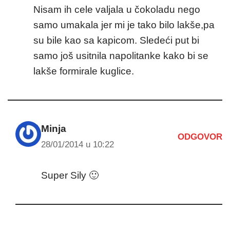
Nisam ih cele valjala u čokoladu nego
samo umakala jer mi je tako bilo lakše,pa
su bile kao sa kapicom. Sledeći put bi
samo još usitnila napolitanke kako bi se
lakše formirale kuglice.
Minja
ODGOVOR
28/01/2014 u 10:22
Super Sily 🙂