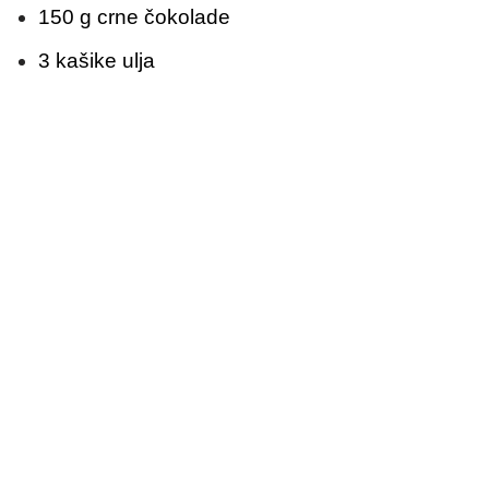
150 g crne čokolade
3 kašike ulja