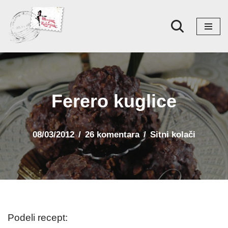
Skoči
na
sadržaj
Ferero kuglice
08/03/2012
26 komentara
Sitni kolači
Podeli recept: