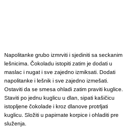
Napolitanke grubo izmrviti i sjediniti sa seckanim
lešnicima. Čokoladu istopiti zatim je dodati u
maslac i nugat i sve zajedno izmiksati. Dodati
napolitanke i lešnik i sve zajedno izmešati.
Ostaviti da se smesa ohladi zatim praviti kuglice.
Staviti po jednu kuglicu u dlan, sipati kašičicu
istopljene čokolade i kroz dlanove protrljati
kuglicu. Složiti u papirnate korpice i ohladiti pre
služenja.