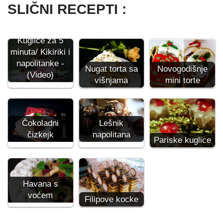
SLIČNI RECEPTI :
Kuglice za 5
minuta/ Kikiriki i
napolitanke -
Nugat torta sa
Novogodišnje
(Video)
višnjama
mini torte
Čokoladni
Lešnik
čizkejk
napolitana
Pariske kuglice
Havana s
voćem
Filipove kocke