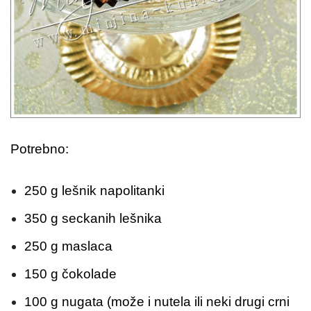
Potrebno:
250 g lešnik napolitanki
350 g seckanih lešnika
250 g maslaca
150 g čokolade
100 g nugata (može i nutela ili neki drugi crni