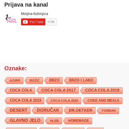
Prijava na kanal
Oznake:
BRZO
BRZO I LAKO
AJVAR
BOŽIĆ
COCA COLA 2017
COCA COLA
COCA COLA 2018
COCA COLA 2019
COKE AND MEALS
COCA COLA 2020
DESERT
DORUČAK
DR.OETKER
FONDAN
GLAVNO JELO
HLEB
HOMEMADE