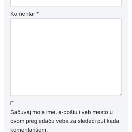
Komentar
*
Sačuvaj moje ime, e-poštu i veb mesto u
ovom pregledaču veba za sledeći put kada
komentarišem.