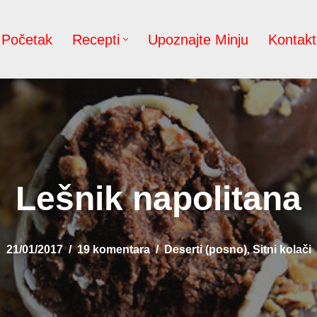
Početak
Recepti
Upoznajte Minju
Kontakt
Lešnik napolitana
21/01/2017
19 komentara
Deserti (posno)
,
Sitni kolači