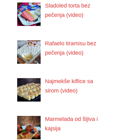
Sladoled torta bez
pečenja (video)
Rafaelo tiramisu bez
pečenja (video)
Najmekše kiflice sa
sirom (video)
Marmelada od šljiva i
kajsija