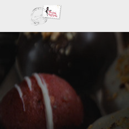
Skoči
na
sadržaj