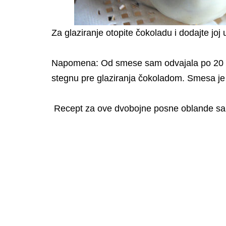
Za glaziranje otopite čokoladu i dodajte joj u
Napomena: Od smese sam odvajala po 20 g i
stegnu pre glaziranja čokoladom. Smesa je
Recept za ove dvobojne posne oblande sa 