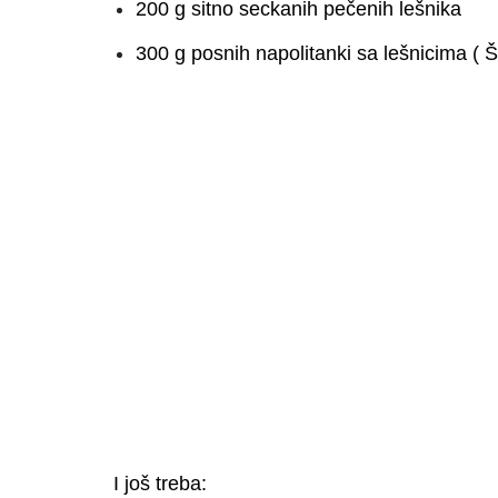
200 g sitno seckanih pečenih lešnika
300 g posnih napolitanki sa lešnicima ( Š
I još treba: