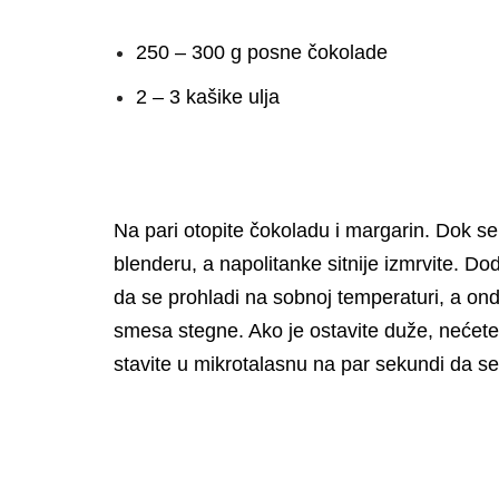
250 – 300 g posne čokolade
2 – 3 kašike ulja
Na pari otopite čokoladu i margarin. Dok se 
blenderu, a napolitanke sitnije izmrvite. Do
da se prohladi na sobnoj temperaturi, a ond
smesa stegne. Ako je ostavite duže, nećete 
stavite u mikrotalasnu na par sekundi da s