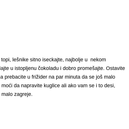
topi, lešnike sitno iseckajte, najbolje u nekom
dajte u istopljenu čokoladu i dobro promešajte. Ostavite
a prebacite u frižider na par minuta da se još malo
moći da napravite kuglice ali ako vam se i to desi,
e malo zagreje.