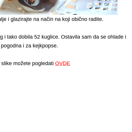
lje i glazirajte na način na koji obično radite.
 tako dobila 52 kuglice. Ostavila sam da se ohlade i
 pogodna i za kejkpopse.
slike možete pogledati
OVDE