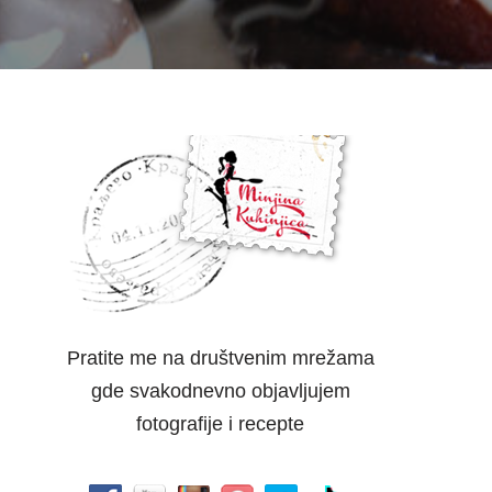
Pratite me na društvenim mrežama
gde svakodnevno objavljujem
fotografije i recepte