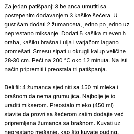
Za jedan patišpanj: 3 belanca umutiti sa
postepenim dodavanjem 3 kašike šećera. U
gust šam dodati 2 žumanceta, jedno po jedno uz
neprestano miksanje. Dodati 5 kašika mlevenih
oraha, kašiku brašna i ulja i varjačom lagano
promešati. Smesu sipati u okrugli kalup veličine
28-30 cm. Peći na 200 °C oko 12 minuta. Na isti
način pripremiti i preostala tri patišpanja.
Beli fil: 4 žumanca sjediniti sa 150 ml mleka i
brašnom da nema grumuljica. Najbolje je to
uraditi mikserom. Preostalo mleko (450 ml)
stavite da provri sa šećerom zatim dodajte već
pripremljena žumanca sa brašnom. Kuvati uz
neprestano mešanje, kao što kuvate puding.