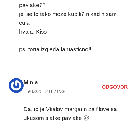
pavlake??
jel se to tako moze kupiti? nikad nisam
cula
hvala, Kiss
ps. torta izgleda fantasticno!!
Minja
ODGOVOR
15/03/2012 u 21:39
Da, to je Vitalov margarin za filove sa
ukusom slatke pavlake 🙂