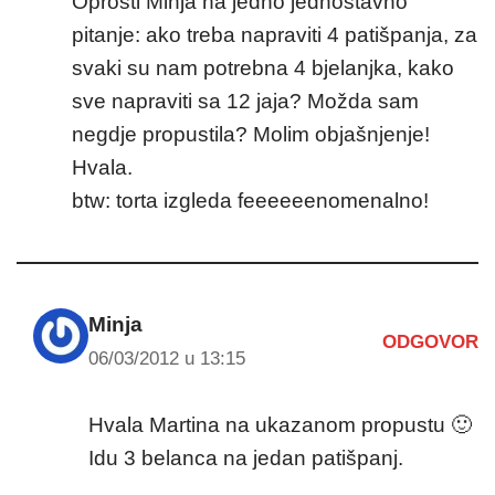
Oprosti Minja na jedno jednostavno
pitanje: ako treba napraviti 4 patišpanja, za
svaki su nam potrebna 4 bjelanjka, kako
sve napraviti sa 12 jaja? Možda sam
negdje propustila? Molim objašnjenje!
Hvala.
btw: torta izgleda feeeeeenomenalno!
Minja
ODGOVOR
06/03/2012 u 13:15
Hvala Martina na ukazanom propustu 🙂
Idu 3 belanca na jedan patišpanj.