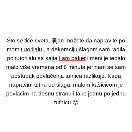
Što se tiče cveta, ljiljan možete da napravite po
mom
tutorijalu
, a dekoraciju šlagom sam radila
po tutorijalu sa sajta
I am baker
i meni je tebalo
malo više vremena od 6 minuta jer nam se sam
postupak povlačenja tufnica razlikuje. Kada
napravim tufnu od šlaga, malom kašičicom je
povlačim na desnu stranu i tako jednu po jednu
tufnicu 🙂