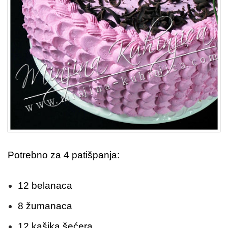
Potrebno za 4 patišpanja:
12 belanaca
8 žumanaca
12 kašika šećera