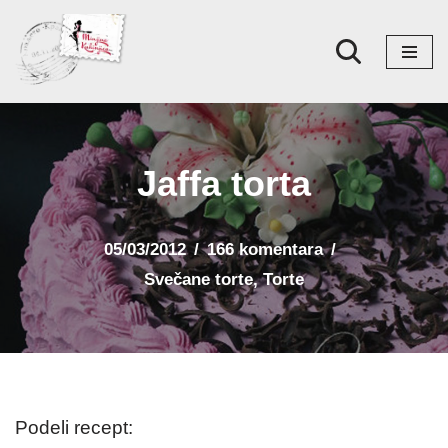
Skoči
na
sadržaj
Jaffa torta
05/03/2012
166 komentara
Svečane torte
,
Torte
Podeli recept: