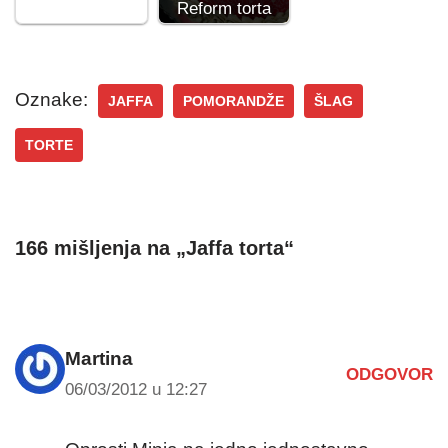
Reform torta
Oznake:
JAFFA
POMORANDŽE
ŠLAG
TORTE
166 mišljenja na „Jaffa torta“
Martina
ODGOVOR
06/03/2012 u 12:27