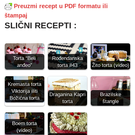
Preuzmi recept u PDF formatu ili
štampaj
SLIČNI RECEPTI :
Torta “Beli
Rođendanska
anđeo”
torta #43
Žito torta (video)
Kremasta torta
Viktorija iliti
Draganina Kapri
Brazilske
Božićna torta
torta
štangle
Boem torta
(video)