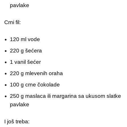
pavlake
Crni fil:
120 ml vode
220 g šećera
1 vanil šećer
220 g mlevenih oraha
100 g crne čokolade
250 g maslaca ili margarina sa ukusom slatke
pavlake
I još treba: