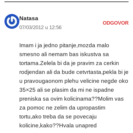
Natasa
ODGOVOR
07/03/2012 u 12:56
Imam i ja jedno pitanje,mozda malo
smesno ali nemam bas iskustva sa
tortama.Zelela bi da je pravim za cerkin
rodjendan ali da bude cetvrtasta,pekla bi je
u pravougaonom plehu velicine negde oko
35×25 ali se plasim da mi ne ispadne
preniska sa ovim kolicinama??Molim vas
za pomoc ne zelim da upropastim
tortu,ako treba da se povecaju
kolicine,kako??Hvala unapred