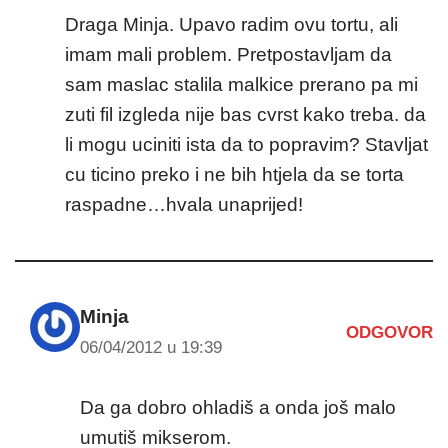
Draga Minja. Upavo radim ovu tortu, ali
imam mali problem. Pretpostavljam da
sam maslac stalila malkice prerano pa mi
zuti fil izgleda nije bas cvrst kako treba. da
li mogu uciniti ista da to popravim? Stavljat
cu ticino preko i ne bih htjela da se torta
raspadne…hvala unaprijed!
Minja
ODGOVOR
06/04/2012 u 19:39
Da ga dobro ohladiš a onda još malo
umutiš mikserom.