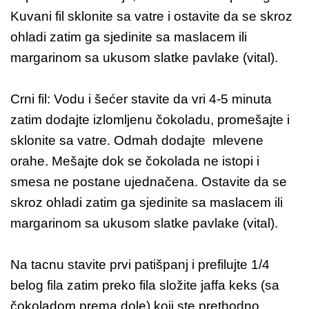
Kuvani fil sklonite sa vatre i ostavite da se skroz
ohladi zatim ga sjedinite sa maslacem ili
margarinom sa ukusom slatke pavlake (vital).
Crni fil: Vodu i šećer stavite da vri 4-5 minuta
zatim dodajte izlomljenu čokoladu, promešajte i
sklonite sa vatre. Odmah dodajte mlevene
orahe. Mešajte dok se čokolada ne istopi i
smesa ne postane ujednačena. Ostavite da se
skroz ohladi zatim ga sjedinite sa maslacem ili
margarinom sa ukusom slatke pavlake (vital).
Na tacnu stavite prvi patišpanj i prefilujte 1/4
belog fila zatim preko fila složite jaffa keks (sa
čokoladom prema dole) koji ste prethodno