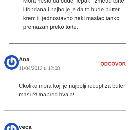
Mora nešto da bude “lepak” između torte
i fondana i najbolje je da to bude butter
krem ili jednostavno neki maslac tanko
premazan preko torte.
Ana
ODGOVOR
11/04/2012 u 12:08
Ukoliko mora koji je najbolji recept za buter
masu?Unapred hvala!
veca