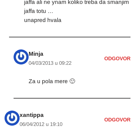
jaffa ali ne ynam koliko treba da smanjim
jaffa totu …
unapred hvala
Minja
ODGOVOR
04/03/2013 u 09:22
Za u pola mere 🙂
xantippa
ODGOVOR
06/04/2012 u 19:10