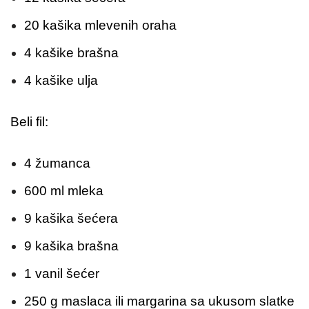
20 kašika mlevenih oraha
4 kašike brašna
4 kašike ulja
Beli fil:
4 žumanca
600 ml mleka
9 kašika šećera
9 kašika brašna
1 vanil šećer
250 g maslaca ili margarina sa ukusom slatke