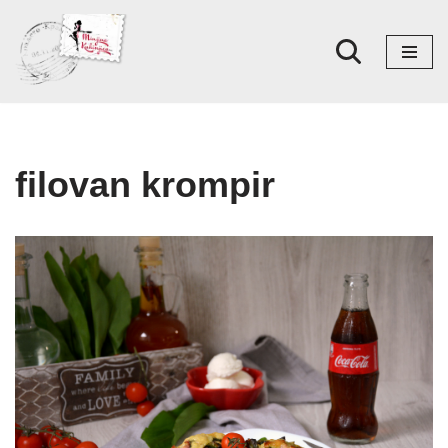
Skoči
na
sadržaj
filovan krompir