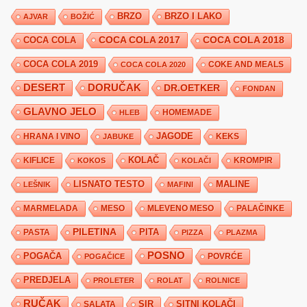
BRZO
BRZO I LAKO
AJVAR
BOŽIĆ
COCA COLA 2017
COCA COLA
COCA COLA 2018
COCA COLA 2019
COKE AND MEALS
COCA COLA 2020
DESERT
DORUČAK
DR.OETKER
FONDAN
GLAVNO JELO
HLEB
HOMEMADE
JAGODE
HRANA I VINO
KEKS
JABUKE
KIFLICE
KOLAČ
KROMPIR
KOKOS
KOLAČI
LISNATO TESTO
MALINE
LEŠNIK
MAFINI
MARMELADA
MESO
MLEVENO MESO
PALAČINKE
PILETINA
PITA
PASTA
PIZZA
PLAZMA
POSNO
POGAČA
POVRĆE
POGAČICE
PREDJELA
PROLETER
ROLAT
ROLNICE
RUČAK
SIR
SITNI KOLAČI
SALATA