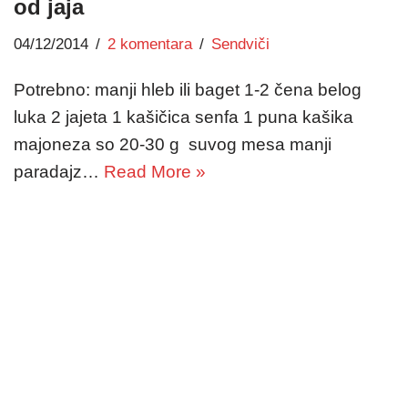
od jaja
04/12/2014
2 komentara
Sendviči
Potrebno: manji hleb ili baget 1-2 čena belog
luka 2 jajeta 1 kašičica senfa 1 puna kašika
majoneza so 20-30 g suvog mesa manji
paradajz…
Read More »