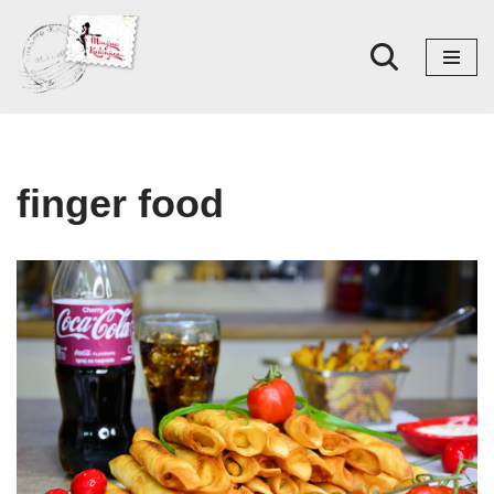
Skoči
na
sadržaj
finger food