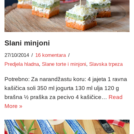
Slani minjoni
27/10/2014
16 komentara
Predjela hladna
,
Slane torte i minjoni
,
Slavska trpeza
Potrebno: Za narandžastu koru: 4 jajeta 1 ravna
kašičica soli 350 ml jogurta 130 ml ulja 120 g
brašna ½ praška za pecivo 4 kašičice…
Read
More »