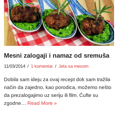
Mesni zalogaji i namaz od sremuša
11/03/2014
1 komentar
Jela sa mesom
Dobila sam ideju za ovaj recept dok sam tražila
način da zajedno, kao porodica, možemo nešto
da prezalogajimo uz seriju ili film. Ćufte su
zgodne…
Read More »