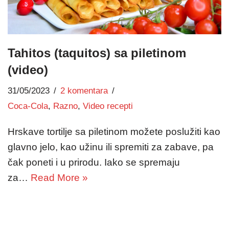
Tahitos (taquitos) sa piletinom
(video)
31/05/2023
2 komentara
Coca-Cola
,
Razno
,
Video recepti
Hrskave tortilje sa piletinom možete poslužiti kao
glavno jelo, kao užinu ili spremiti za zabave, pa
čak poneti i u prirodu. Iako se spremaju
za…
Read More »