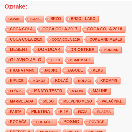
Oznake:
BRZO
BRZO I LAKO
AJVAR
BOŽIĆ
COCA COLA 2017
COCA COLA
COCA COLA 2018
COCA COLA 2019
COKE AND MEALS
COCA COLA 2020
DESERT
DORUČAK
DR.OETKER
FONDAN
GLAVNO JELO
HLEB
HOMEMADE
JAGODE
HRANA I VINO
KEKS
JABUKE
KIFLICE
KOLAČ
KROMPIR
KOKOS
KOLAČI
LISNATO TESTO
MALINE
LEŠNIK
MAFINI
MARMELADA
MESO
MLEVENO MESO
PALAČINKE
PILETINA
PITA
PASTA
PIZZA
PLAZMA
POSNO
POGAČA
POVRĆE
POGAČICE