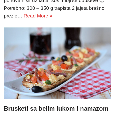
pohovani sir uz tartar sos, moji se oduševe 🙂
Potrebno: 300 – 350 g trapista 2 jajeta brašno
prezle…
Read More »
Brusketi sa belim lukom i namazom