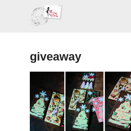
Skoči
na
sadržaj
giveaway