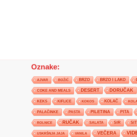
Oznake:
BRZO
BRZO I LAKO
AJVAR
BOŽIĆ
DESERT
DORUČAK
COKE AND MEALS
KEKS
KIFLICE
KOLAČ
KOKOS
KOLA
PILETINA
PITA
PALAČINKE
PASTA
RUČAK
SIR
SI
SALATA
ROLNICE
VID
VEČERA
USKRŠNJA JAJA
VANILA