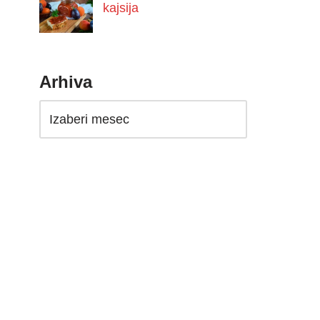
kajsija
Arhiva