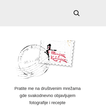
Pratite me na društvenim mrežama
gde svakodnevno objavljujem
fotografije i recepte