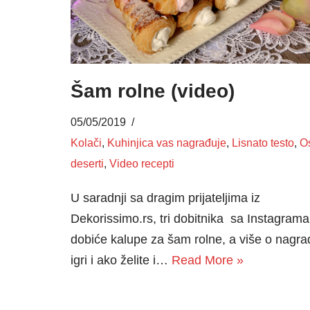
Šam rolne (video)
05/05/2019
Kolači
,
Kuhinjica vas nagrađuje
,
Lisnato testo
,
Os
deserti
,
Video recepti
U saradnji sa dragim prijateljima iz
Dekorissimo.rs, tri dobitnika sa Instagrama
dobiće kalupe za šam rolne, a više o nagra
igri i ako želite i…
Read More »