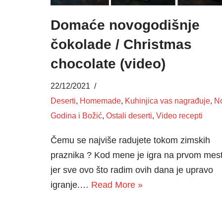
Domaće novogodišnje
čokolade / Christmas
chocolate (video)
22/12/2021
Deserti
,
Homemade
,
Kuhinjica vas nagrađuje
,
N
Godina i Božić
,
Ostali deserti
,
Video recepti
Čemu se najviše radujete tokom zimskih
praznika ? Kod mene je igra na prvom mes
jer sve ovo što radim ovih dana je upravo
igranje.…
Read More »