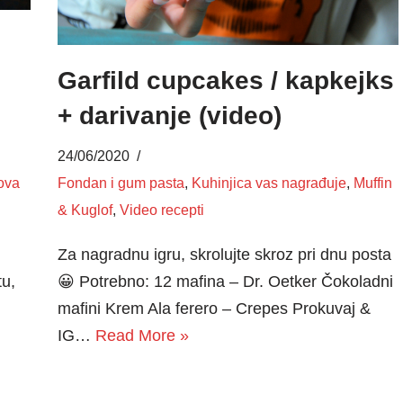
Garfild cupcakes / kapkejks
+ darivanje (video)
24/06/2020
ova
Fondan i gum pasta
,
Kuhinjica vas nagrađuje
,
Muffin
& Kuglof
,
Video recepti
Za nagradnu igru, skrolujte skroz pri dnu posta
tu,
😀 Potrebno: 12 mafina – Dr. Oetker Čokoladni
mafini Krem Ala ferero – Crepes Prokuvaj &
IG…
Read More »