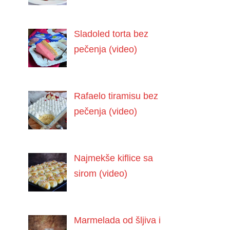
Sladoled torta bez
pečenja (video)
Rafaelo tiramisu bez
pečenja (video)
Najmekše kiflice sa
sirom (video)
Marmelada od šljiva i