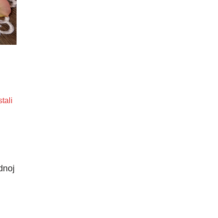
tali
dnoj