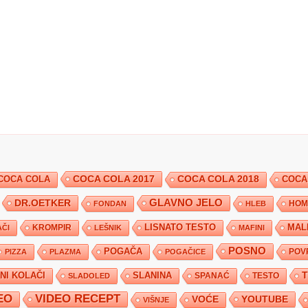
COCA COLA 2017
COCA COLA
COCA COLA 2018
COCA
DR.OETKER
GLAVNO JELO
FONDAN
HLEB
HOM
KROMPIR
LISNATO TESTO
MAL
ČI
LEŠNIK
MAFINI
POSNO
POGAČA
POV
PIZZA
PLAZMA
POGAČICE
TNI KOLAČI
SLANINA
SPANAĆ
TESTO
SLADOLED
EO
VIDEO RECEPT
YOUTUBE
VOĆE
VIŠNJE