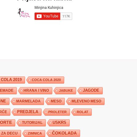
 COLA 2019
COCA COLA 2020
JAGODE
HRANA I VINO
EMADE
JABUKE
INE
MARMELADA
MESO
MLEVENO MESO
PREDJELA
RĆE
PROLETER
ROLAT
TORTE
USKRS
TUTORIJAL
ČOKOLADA
ZA DECU
ZIMNICA