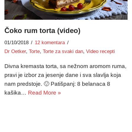
Čoko rum torta (video)
01/10/2018
12 komentara
Dr Oetker
,
Torte
,
Torte za svaki dan
,
Video recepti
Divna kremasta torta, sa nežnom aromom ruma,
pravi je izbor za jesenje dane i sva slavlja koja
nam predstoje. 🙂 Patišpanj: 8 belanaca 8
kašika…
Read More »