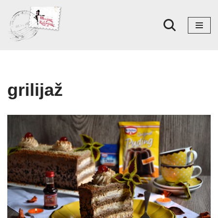
Skoči
na
sadržaj
grilijaž