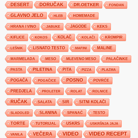
DESERT
DORUČAK
DR.OETKER
FONDAN
GLAVNO JELO
HLEB
HOMEMADE
JAGODE
HRANA I VINO
KEKS
JABUKE
KIFLICE
KOLAČ
KROMPIR
KOKOS
KOLAČI
LISNATO TESTO
MALINE
LEŠNIK
MAFINI
MARMELADA
MESO
MLEVENO MESO
PALAČINKE
PILETINA
PITA
PASTA
PIZZA
PLAZMA
POSNO
POGAČA
POVRĆE
POGAČICE
PREDJELA
PROLETER
ROLAT
ROLNICE
RUČAK
SIR
SITNI KOLAČI
SALATA
SLANINA
SPANAĆ
TESTO
SLADOLED
TORTE
USKRS
TUTORIJAL
USKRŠNJA JAJA
VIDEO
VIDEO RECEPT
VEČERA
VANILA