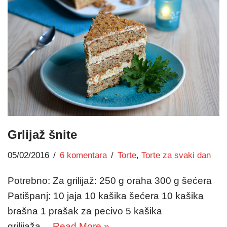
Grlijaž šnite
05/02/2016
6 komentara
Torte
,
Torte za svaki dan
Potrebno: Za grilijaž: 250 g oraha 300 g šećera
Patišpanj: 10 jaja 10 kašika šećera 10 kašika
brašna 1 prašak za pecivo 5 kašika
grilijaža…
Read More »