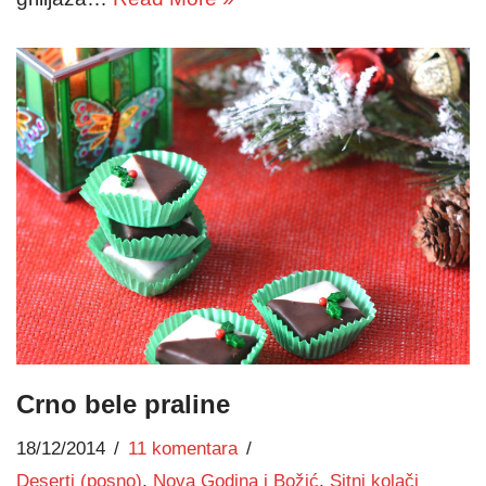
Crno bele praline
18/12/2014
11 komentara
Deserti (posno)
,
Nova Godina i Božić
,
Sitni kolači