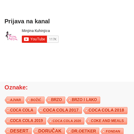
Prijava na kanal
Oznake:
BRZO
BRZO I LAKO
AJVAR
BOŽIĆ
COCA COLA 2017
COCA COLA
COCA COLA 2018
COCA COLA 2019
COKE AND MEALS
COCA COLA 2020
DESERT
DORUČAK
DR.OETKER
FONDAN