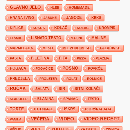
GLAVNO JELO
HLEB
HOMEMADE
JAGODE
HRANA I VINO
KEKS
JABUKE
KIFLICE
KOLAČ
KROMPIR
KOKOS
KOLAČI
LISNATO TESTO
MALINE
LEŠNIK
MAFINI
MARMELADA
MESO
MLEVENO MESO
PALAČINKE
PILETINA
PITA
PASTA
PIZZA
PLAZMA
POSNO
POGAČA
POVRĆE
POGAČICE
PREDJELA
PROLETER
ROLAT
ROLNICE
RUČAK
SIR
SITNI KOLAČI
SALATA
SLANINA
SPANAĆ
TESTO
SLADOLED
TORTE
USKRS
TUTORIJAL
USKRŠNJA JAJA
VIDEO
VIDEO RECEPT
VEČERA
VANILA
YOUTUBE
VOĆE
ZA DECU
VIŠNJE
ZIMNICA