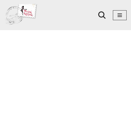
Skoči
na
sadržaj