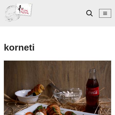
Skoči
na
sadržaj
korneti