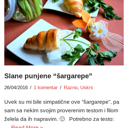
Slane punjene “šargarepe”
26/04/2016
1 komentar
Razno
,
Uskrs
Uvek su mi bile simpatične ove “šargarepe”, pa
sam sa nekim svojim proverenim testom i filom
želela da ih napravim. 🙂 Potrebno za testo:
…
Read More »