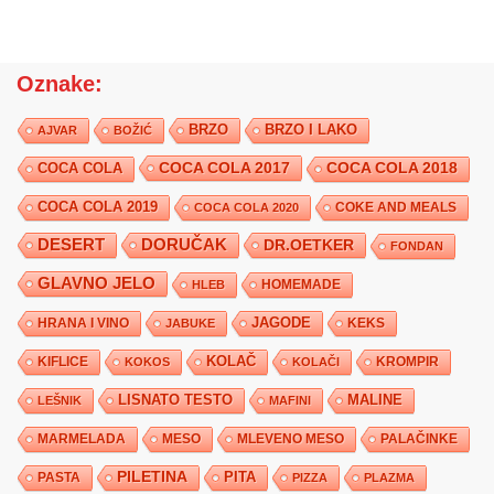
Oznake:
BRZO
BRZO I LAKO
AJVAR
BOŽIĆ
COCA COLA 2017
COCA COLA
COCA COLA 2018
COCA COLA 2019
COKE AND MEALS
COCA COLA 2020
DESERT
DORUČAK
DR.OETKER
FONDAN
GLAVNO JELO
HLEB
HOMEMADE
JAGODE
HRANA I VINO
KEKS
JABUKE
KIFLICE
KOLAČ
KROMPIR
KOKOS
KOLAČI
LISNATO TESTO
MALINE
LEŠNIK
MAFINI
MARMELADA
MESO
MLEVENO MESO
PALAČINKE
PILETINA
PITA
PASTA
PIZZA
PLAZMA