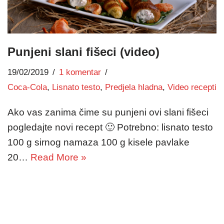
Punjeni slani fišeci (video)
19/02/2019
1 komentar
Coca-Cola
,
Lisnato testo
,
Predjela hladna
,
Video recepti
Ako vas zanima čime su punjeni ovi slani fišeci
pogledajte novi recept 🙂 Potrebno: lisnato testo
100 g sirnog namaza 100 g kisele pavlake
20…
Read More »