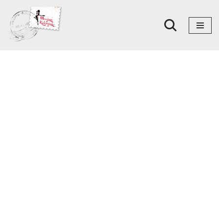
Skoči
na
sadržaj