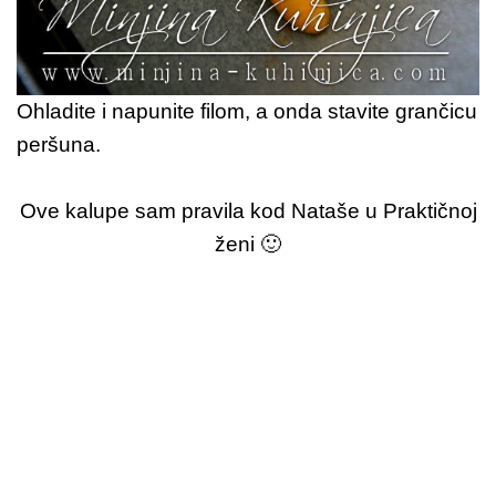
Ohladite i napunite filom, a onda stavite grančicu
peršuna.
Ove kalupe sam pravila kod Nataše u Praktičnoj
ženi 🙂