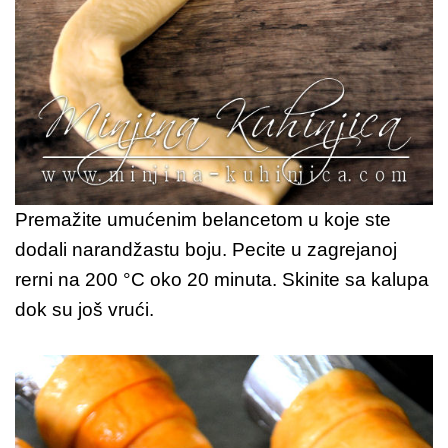
Premažite umućenim belancetom u koje ste
dodali narandžastu boju. Pecite u zagrejanoj
rerni na 200 °C oko 20 minuta. Skinite sa kalupa
dok su još vrući.