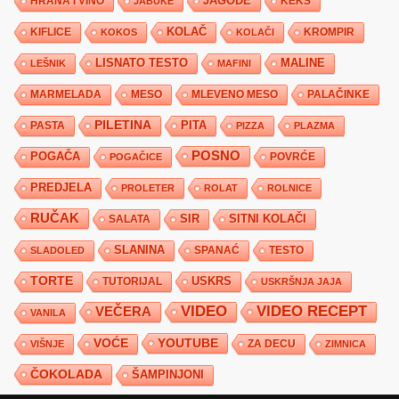
JAGODE
HRANA I VINO
KEKS
JABUKE
KIFLICE
KOLAČ
KROMPIR
KOKOS
KOLAČI
LISNATO TESTO
MALINE
LEŠNIK
MAFINI
MARMELADA
MESO
MLEVENO MESO
PALAČINKE
PILETINA
PITA
PASTA
PIZZA
PLAZMA
POSNO
POGAČA
POVRĆE
POGAČICE
PREDJELA
PROLETER
ROLAT
ROLNICE
RUČAK
SIR
SITNI KOLAČI
SALATA
SLANINA
SPANAĆ
TESTO
SLADOLED
TORTE
USKRS
TUTORIJAL
USKRŠNJA JAJA
VIDEO
VIDEO RECEPT
VEČERA
VANILA
YOUTUBE
VOĆE
ZA DECU
VIŠNJE
ZIMNICA
ČOKOLADA
ŠAMPINJONI