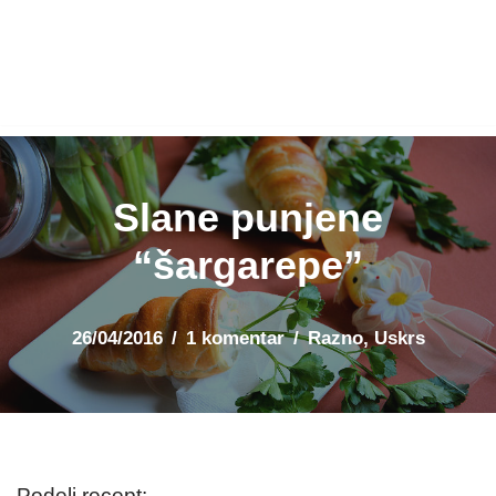
Slane punjene
“šargarepe”
26/04/2016
1 komentar
Razno
,
Uskrs
Podeli recept: