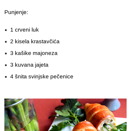
Punjenje:
1 crveni luk
2 kisela krastavčića
3 kašike majoneza
3 kuvana jajeta
4 šnita svinjske pečenice