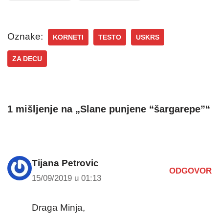
Oznake:
KORNETI
TESTO
USKRS
ZA DECU
1 mišljenje na „Slane punjene “šargarepe”“
Tijana Petrovic
ODGOVOR
15/09/2019 u 01:13
Draga Minja,