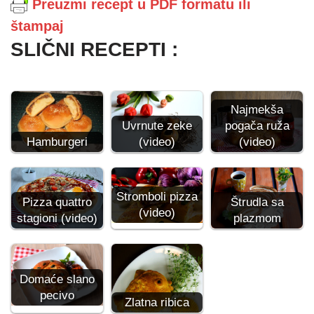
Preuzmi recept u PDF formatu ili
štampaj
SLIČNI RECEPTI :
Najmekša
pogača ruža
Uvrnute zeke
Hamburgeri
(video)
(video)
Stromboli pizza
Pizza quattro
Štrudla sa
(video)
stagioni (video)
plazmom
Domaće slano
pecivo
Zlatna ribica