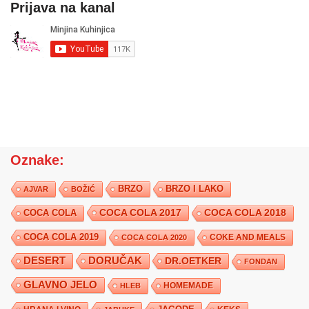
Prijava na kanal
Oznake:
BRZO
BRZO I LAKO
AJVAR
BOŽIĆ
COCA COLA 2017
COCA COLA
COCA COLA 2018
COCA COLA 2019
COKE AND MEALS
COCA COLA 2020
DESERT
DORUČAK
DR.OETKER
FONDAN
GLAVNO JELO
HLEB
HOMEMADE