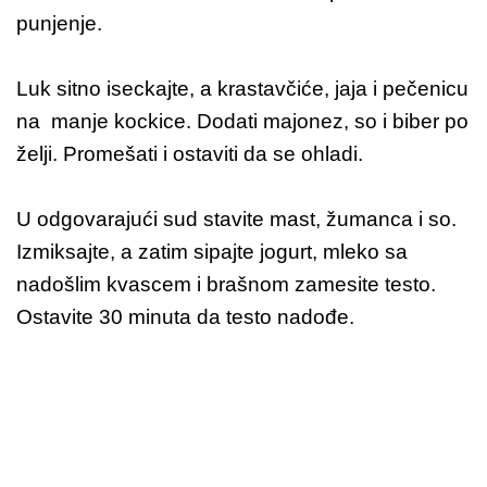
punjenje.
Luk sitno iseckajte, a krastavčiće, jaja i pečenicu
na manje kockice. Dodati majonez, so i biber po
želji. Promešati i ostaviti da se ohladi.
U odgovarajući sud stavite mast, žumanca i so.
Izmiksajte, a zatim sipajte jogurt, mleko sa
nadošlim kvascem i brašnom zamesite testo.
Ostavite 30 minuta da testo nadođe.