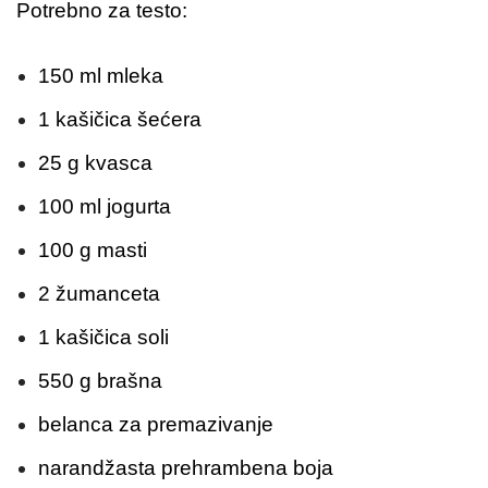
Potrebno za testo:
150 ml mleka
1 kašičica šećera
25 g kvasca
100 ml jogurta
100 g masti
2 žumanceta
1 kašičica soli
550 g brašna
belanca za premazivanje
narandžasta prehrambena boja