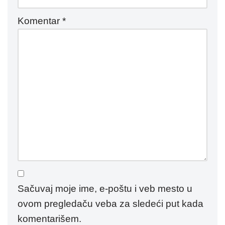
Komentar
*
Sačuvaj moje ime, e-poštu i veb mesto u
ovom pregledaču veba za sledeći put kada
komentarišem.