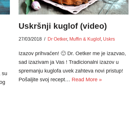
Uskršnji kuglof (video)
27/03/2018
Dr Oetker
,
Muffin & Kuglof
,
Uskrs
Izazov prihvaćen! 🙂 Dr. Oetker me je izazvao,
i
sad izazivam ja Vas ! Tradicionalni izazov u
spremanju kuglofa uvek zahteva novi pristup!
a su
Pošaljite svoj recept…
Read More »
vog