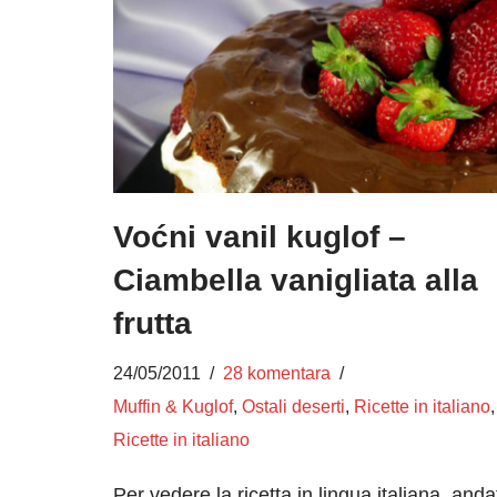
Voćni vanil kuglof –
Ciambella vanigliata alla
frutta
24/05/2011
28 komentara
Muffin & Kuglof
,
Ostali deserti
,
Ricette in italiano
,
Ricette in italiano
Per vedere la ricetta in lingua italiana, anda