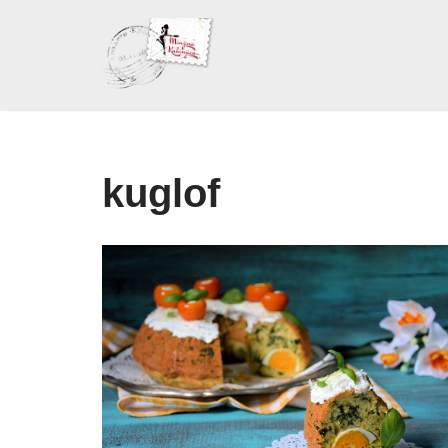
Skoči
na
sadržaj
kuglof