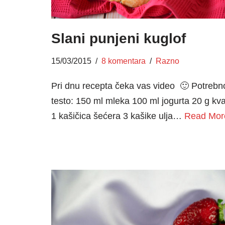
Slani punjeni kuglof
15/03/2015
8 komentara
Razno
Pri dnu recepta čeka vas video 🙂 Potrebn
testo: 150 ml mleka 100 ml jogurta 20 g kv
1 kašičica šećera 3 kašike ulja…
Read Mor