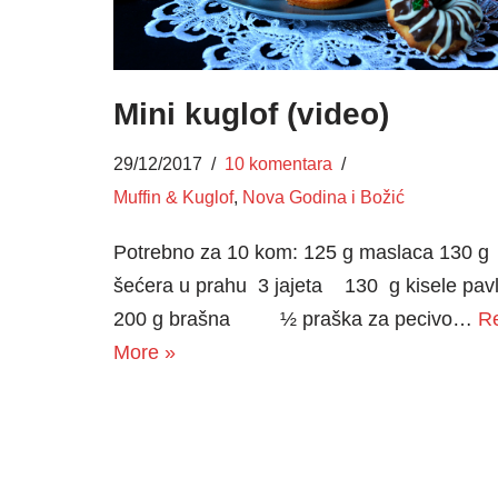
Mini kuglof (video)
29/12/2017
10 komentara
Muffin & Kuglof
,
Nova Godina i Božić
Potrebno za 10 kom: 125 g maslaca 130 g
šećera u prahu 3 jajeta 130 g kisele pav
200 g brašna ½ praška za pecivo…
R
More »