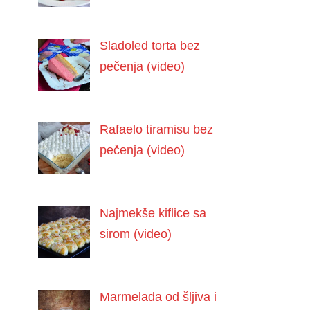
Sladoled torta bez
pečenja (video)
Rafaelo tiramisu bez
pečenja (video)
Najmekše kiflice sa
sirom (video)
Marmelada od šljiva i