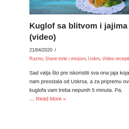
Kuglof sa blitvom i jajima
(video)
21/04/2020
Razno
,
Slane torte i minjoni
,
Uskrs
,
Video recept
Sad valja što pre iskoristiti sva ona jaja koj
nam preostala od Uskrsa, a za pripremu o
kuglofa vam treba nepunih 5 minuta. Pa,
…
Read More »