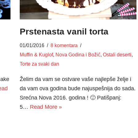
Prstenasta vanil torta
01/01/2016
8 komentara
Muffin & Kuglof
,
Nova Godina i Božić
,
Ostali deserti
,
Torte za svaki dan
lake
Želim da vam se ostvare vaše najlepše želje i
ead
da vam ova godina bude najuspešnija do sada.
Srećna Nova 2016. godina ! 🙂 Patišpanj:
5…
Read More »