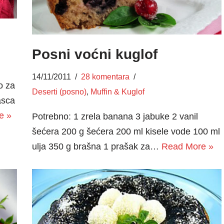
Posni voćni kuglof
14/11/2011
28 komentara
o za
Deserti (posno)
,
Muffin & Kuglof
asca
e »
Potrebno: 1 zrela banana 3 jabuke 2 vanil
šećera 200 g šećera 200 ml kisele vode 100 ml
ulja 350 g brašna 1 prašak za…
Read More »