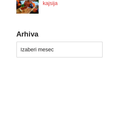
kajsija
Arhiva