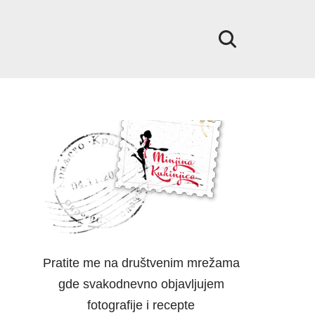
Pratite me na društvenim mrežama
gde svakodnevno objavljujem
fotografije i recepte