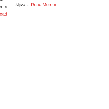
šljiva…
Read More »
ćera
ead