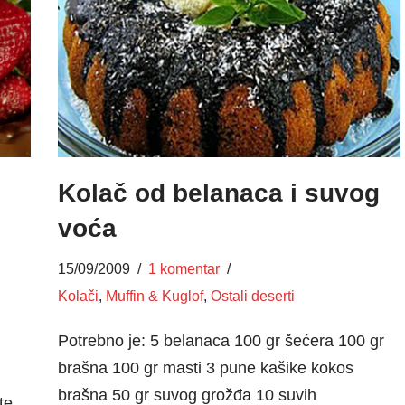
Kolač od belanaca i suvog
voća
15/09/2009
1 komentar
Kolači
,
Muffin & Kuglof
,
Ostali deserti
Potrebno je: 5 belanaca 100 gr šećera 100 gr
brašna 100 gr masti 3 pune kašike kokos
brašna 50 gr suvog grožđa 10 suvih
te