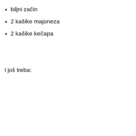
biljni začin
2 kašike majoneza
2 kašike kečapa
I još treba: