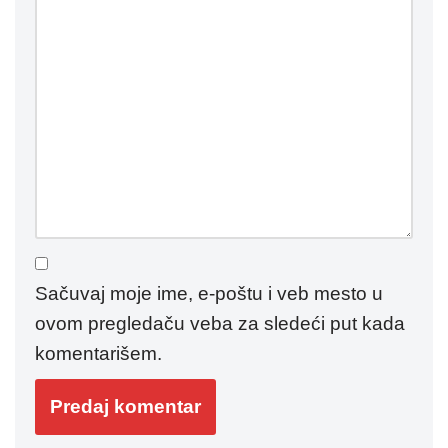
Sačuvaj moje ime, e-poštu i veb mesto u
ovom pregledaču veba za sledeći put kada
komentarišem.