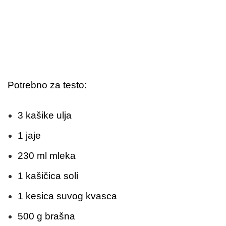
Potrebno za testo:
3 kašike ulja
1 jaje
230 ml mleka
1 kašičica soli
1 kesica suvog kvasca
500 g brašna