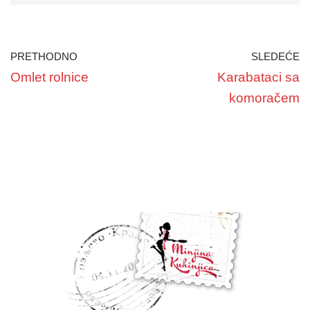
PRETHODNO
SLEDEĆE
Omlet rolnice
Karabataci sa
komoračem