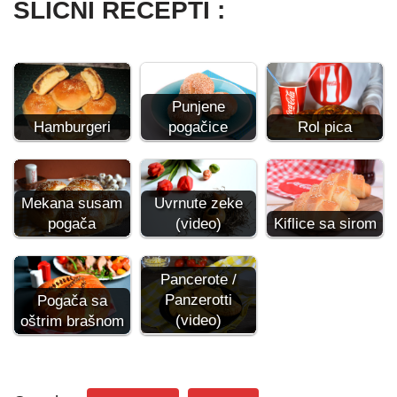
SLIČNI RECEPTI :
Punjene
Hamburgeri
pogačice
Rol pica
Mekana susam
Uvrnute zeke
pogača
(video)
Kiflice sa sirom
Pancerote /
Panzerotti
Pogača sa
(video)
oštrim brašnom