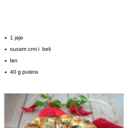
1 jaje
susam crni i beli
lan
40 g putera