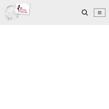
Skoči
na
sadržaj