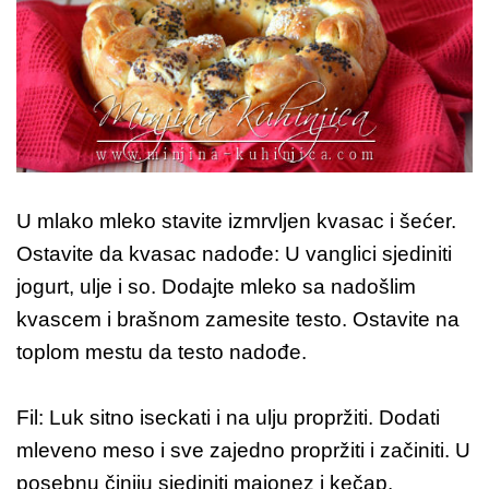
U mlako mleko stavite izmrvljen kvasac i šećer.
Ostavite da kvasac nadođe: U vanglici sjediniti
jogurt, ulje i so. Dodajte mleko sa nadošlim
kvascem i brašnom zamesite testo. Ostavite na
toplom mestu da testo nadođe.
Fil: Luk sitno iseckati i na ulju propržiti. Dodati
mleveno meso i sve zajedno propržiti i začiniti. U
posebnu činiju sjediniti majonez i kečap.