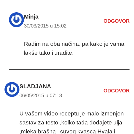
Minja
ODGOVOR
30/03/2015 u 15:02
Radim na oba načina, pa kako je vama
lakše tako i uradite.
SLADJANA
ODGOVOR
06/05/2015 u 07:13
U vašem video receptu je malo izmenjen
sastav za testo ,kolko tada dodajete ulja
,mleka brašna i suvog kvasca.Hvala i