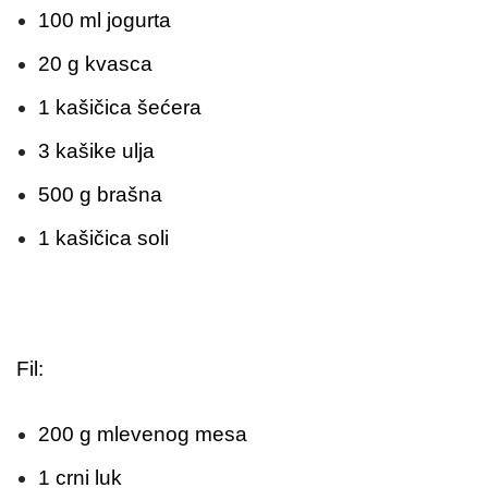
100 ml jogurta
20 g kvasca
1 kašičica šećera
3 kašike ulja
500 g brašna
1 kašičica soli
Fil:
200 g mlevenog mesa
1 crni luk