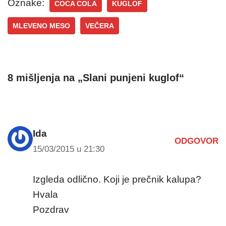
Oznake:
COCA COLA
KUGLOF
MLEVENO MESO
VEČERA
8 mišljenja na „Slani punjeni kuglof“
Ida
ODGOVOR
15/03/2015 u 21:30
Izgleda odlično. Koji je prečnik kalupa?
Hvala
Pozdrav