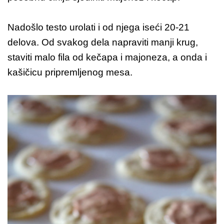
Nadošlo testo urolati i od njega iseći 20-21
delova. Od svakog dela napraviti manji krug,
staviti malo fila od kečapa i majoneza, a onda i
kašičicu pripremljenog mesa.