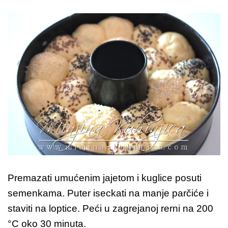
Premazati umućenim jajetom i kuglice posuti
semenkama. Puter iseckati na manje parčiće i
staviti na loptice. Peći u zagrejanoj rerni na 200
°C oko 30 minuta.