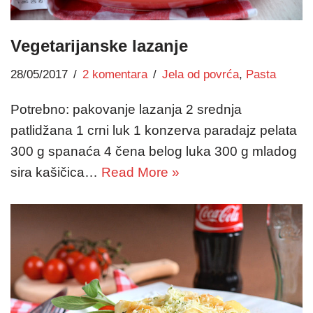
Vegetarijanske lazanje
28/05/2017
2 komentara
Jela od povrća
,
Pasta
Potrebno: pakovanje lazanja 2 srednja
patlidžana 1 crni luk 1 konzerva paradajz pelata
300 g spanaća 4 čena belog luka 300 g mladog
sira kašičica…
Read More »