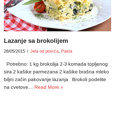
Lazanje sa brokolijem
28/05/2015
Jela od povrća
,
Pasta
Potrebno: 1 kg brokolija 2-3 komada topljenog
sira 2 kašike parmezana 2 kašike brašna mleko
biljni začin pakovanje lazanja Brokoli podelite
na cvetove…
Read More »