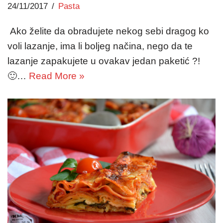
24/11/2017
Pasta
Ako želite da obradujete nekog sebi dragog ko
voli lazanje, ima li boljeg načina, nego da te
lazanje zapakujete u ovakav jedan paketić ?!
🙂…
Read More »