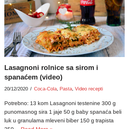
Lasagnoni rolnice sa sirom i
spanaćem (video)
20/12/2020
Coca-Cola
,
Pasta
,
Video recepti
Potrebno: 13 kom Lasagnoni testenine 300 g
punomasnog sira 1 jaje 50 g baby spanaća beli
luk u granulama mleveni biber 150 g trapista