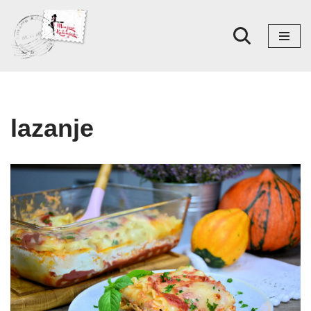
Skoči
na
sadržaj
lazanje