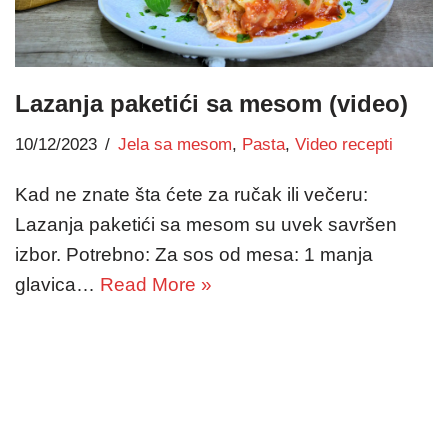
Lazanja paketići sa mesom (video)
10/12/2023
Jela sa mesom
,
Pasta
,
Video recepti
Kad ne znate šta ćete za ručak ili večeru:
Lazanja paketići sa mesom su uvek savršen
izbor. Potrebno: Za sos od mesa: 1 manja
glavica…
Read More »