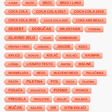
BRZO
BRZO I LAKO
AJVAR
BOŽIĆ
COCA COLA 2017
COCA COLA
COCA COLA 2018
COCA COLA 2019
COKE AND MEALS
COCA COLA 2020
DESERT
DORUČAK
DR.OETKER
FONDAN
GLAVNO JELO
HLEB
HOMEMADE
JAGODE
HRANA I VINO
KEKS
JABUKE
KIFLICE
KOLAČ
KROMPIR
KOKOS
KOLAČI
LISNATO TESTO
MALINE
LEŠNIK
MAFINI
MARMELADA
MESO
MLEVENO MESO
PALAČINKE
PILETINA
PITA
PASTA
PIZZA
PLAZMA
POSNO
POGAČA
POVRĆE
POGAČICE
PREDJELA
PROLETER
ROLAT
ROLNICE
RUČAK
SIR
SITNI KOLAČI
SALATA