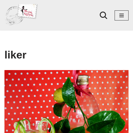
Skoči
na
sadržaj
liker