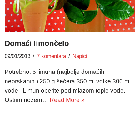
Domaći limončelo
09/01/2013
7 komentara
Napici
Potrebno: 5 limuna (najbolje domaćih
neprskanih ) 250 g šećera 350 ml votke 300 ml
vode Limun operite pod mlazom tople vode.
Oštrim nožem…
Read More »