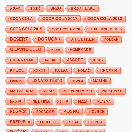
BRZO
BRZO I LAKO
AJVAR
BOŽIĆ
COCA COLA 2017
COCA COLA
COCA COLA 2018
COCA COLA 2019
COKE AND MEALS
COCA COLA 2020
DESERT
DORUČAK
DR.OETKER
FONDAN
GLAVNO JELO
HLEB
HOMEMADE
JAGODE
HRANA I VINO
KEKS
JABUKE
KIFLICE
KOLAČ
KROMPIR
KOKOS
KOLAČI
LISNATO TESTO
MALINE
LEŠNIK
MAFINI
MARMELADA
MESO
MLEVENO MESO
PALAČINKE
PILETINA
PITA
PASTA
PIZZA
PLAZMA
POSNO
POGAČA
POVRĆE
POGAČICE
PREDJELA
PROLETER
ROLAT
ROLNICE
RUČAK