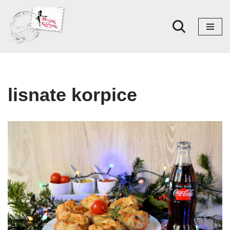
Skoči
na
sadržaj
lisnate korpice