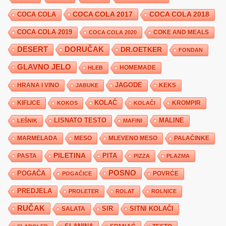
COCA COLA 2017
COCA COLA
COCA COLA 2018
COCA COLA 2019
COKE AND MEALS
COCA COLA 2020
DESERT
DORUČAK
DR.OETKER
FONDAN
GLAVNO JELO
HLEB
HOMEMADE
JAGODE
HRANA I VINO
KEKS
JABUKE
KIFLICE
KOLAČ
KROMPIR
KOKOS
KOLAČI
LISNATO TESTO
MALINE
LEŠNIK
MAFINI
MARMELADA
MESO
MLEVENO MESO
PALAČINKE
PILETINA
PITA
PASTA
PIZZA
PLAZMA
POSNO
POGAČA
POVRĆE
POGAČICE
PREDJELA
PROLETER
ROLAT
ROLNICE
RUČAK
SIR
SITNI KOLAČI
SALATA