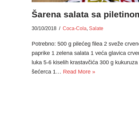
Šarena salata sa piletino
30/10/2018
Coca-Cola
,
Salate
Potrebno: 500 g pilećeg filea 2 sveže crven
paprike 1 zelena salata 1 veća glavica crv
luka 5-6 kiselih krastavčića 300 g kukuruza
šećerca 1…
Read More »