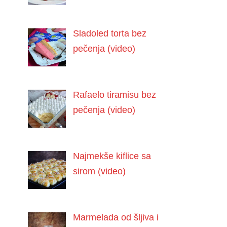
Sladoled torta bez
pečenja (video)
Rafaelo tiramisu bez
pečenja (video)
Najmekše kiflice sa
sirom (video)
Marmelada od šljiva i