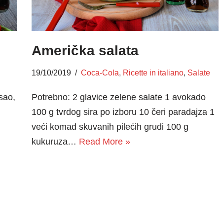
Američka salata
19/10/2019
Coca-Cola
,
Ricette in italiano
,
Salate
Potrebno: 2 glavice zelene salate 1 avokado
sao,
100 g tvrdog sira po izboru 10 čeri paradajza 1
veći komad skuvanih pilećih grudi 100 g
kukuruza…
Read More »