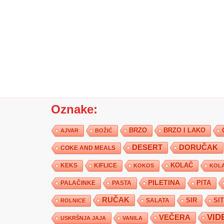
Oznake:
BRZO
BRZO I LAKO
AJVAR
BOŽIĆ
DESERT
DORUČAK
COKE AND MEALS
KEKS
KIFLICE
KOLAČ
KOKOS
KOLA
PILETINA
PITA
PALAČINKE
PASTA
RUČAK
SIR
SI
SALATA
ROLNICE
VID
VEČERA
USKRŠNJA JAJA
VANILA