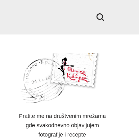
Pratite me na društvenim mrežama
gde svakodnevno objavljujem
fotografije i recepte