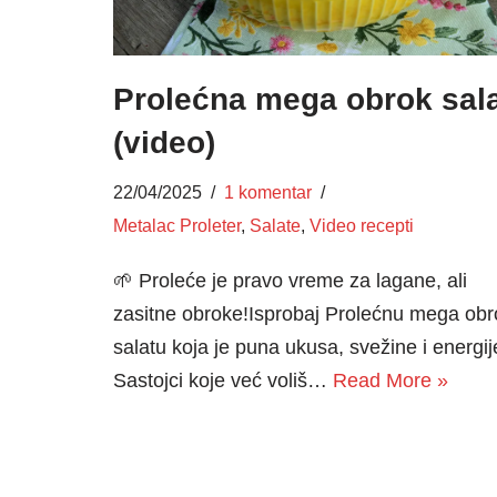
Prolećna mega obrok sal
(video)
22/04/2025
1 komentar
Metalac Proleter
,
Salate
,
Video recepti
🌱 Proleće je pravo vreme za lagane, ali
zasitne obroke!Isprobaj Prolećnu mega obr
salatu koja je puna ukusa, svežine i energij
Sastojci koje već voliš…
Read More »