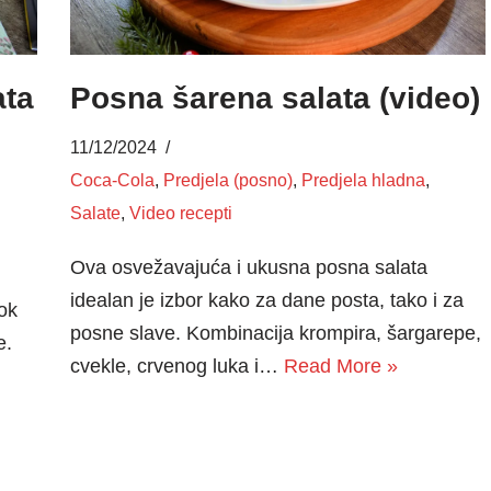
ata
Posna šarena salata (video)
11/12/2024
Coca-Cola
,
Predjela (posno)
,
Predjela hladna
,
Salate
,
Video recepti
Ova osvežavajuća i ukusna posna salata
idealan je izbor kako za dane posta, tako i za
ok
posne slave. Kombinacija krompira, šargarepe,
e.
cvekle, crvenog luka i…
Read More »