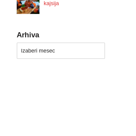
kajsija
Arhiva