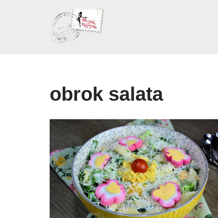
Skoči
na
sadržaj
obrok salata