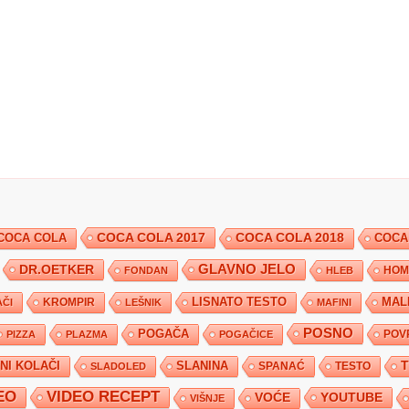
COCA COLA 2017
COCA COLA
COCA COLA 2018
COCA
DR.OETKER
GLAVNO JELO
FONDAN
HLEB
HOM
KROMPIR
LISNATO TESTO
MAL
ČI
LEŠNIK
MAFINI
POSNO
POGAČA
POV
PIZZA
PLAZMA
POGAČICE
TNI KOLAČI
SLANINA
SPANAĆ
TESTO
SLADOLED
EO
VIDEO RECEPT
YOUTUBE
VOĆE
VIŠNJE