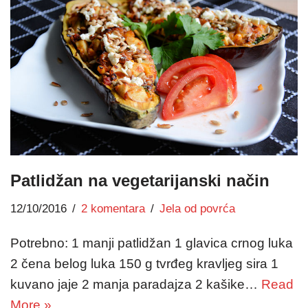
Patlidžan na vegetarijanski način
12/10/2016
2 komentara
Jela od povrća
Potrebno: 1 manji patlidžan 1 glavica crnog luka
2 čena belog luka 150 g tvrđeg kravljeg sira 1
kuvano jaje 2 manja paradajza 2 kašike…
Read
More »