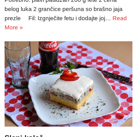
belog luka 2 grančice peršuna so brašno jaja
prezle Fil: Izgnječite fetu i dodajte joj…
Read
More »