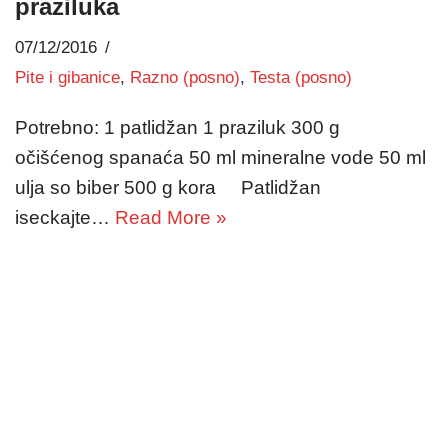
praziluka
07/12/2016
Pite i gibanice
,
Razno (posno)
,
Testa (posno)
Potrebno: 1 patlidžan 1 praziluk 300 g
očišćenog spanaća 50 ml mineralne vode 50 ml
ulja so biber 500 g kora Patlidžan
iseckajte…
Read More »