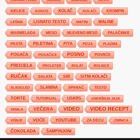
HRANA I VINO
KEKS
JABUKE
KIFLICE
KOLAČ
KROMPIR
KOKOS
KOLAČI
LISNATO TESTO
MALINE
LEŠNIK
MAFINI
MARMELADA
MESO
MLEVENO MESO
PALAČINKE
PILETINA
PITA
PASTA
PIZZA
PLAZMA
POSNO
POGAČA
POVRĆE
POGAČICE
PREDJELA
PROLETER
ROLAT
ROLNICE
RUČAK
SIR
SITNI KOLAČI
SALATA
SLANINA
SPANAĆ
TESTO
SLADOLED
TORTE
USKRS
TUTORIJAL
USKRŠNJA JAJA
VIDEO
VIDEO RECEPT
VEČERA
VANILA
YOUTUBE
VOĆE
ZA DECU
VIŠNJE
ZIMNICA
ČOKOLADA
ŠAMPINJONI