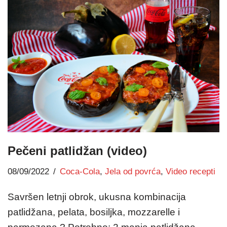
Pečeni patlidžan (video)
08/09/2022
Coca-Cola
,
Jela od povrća
,
Video recepti
Savršen letnji obrok, ukusna kombinacija
patlidžana, pelata, bosiljka, mozzarelle i