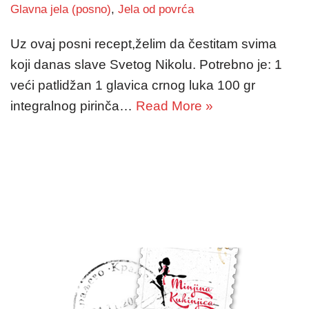
Glavna jela (posno)
,
Jela od povrća
Uz ovaj posni recept,želim da čestitam svima
koji danas slave Svetog Nikolu. Potrebno je: 1
veći patlidžan 1 glavica crnog luka 100 gr
integralnog pirinča…
Read More »