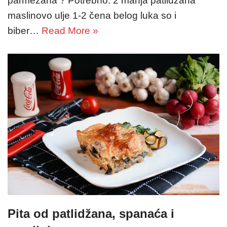
parmezana ? Potrebno: 2 manja patlidžana
maslinovo ulje 1-2 čena belog luka so i
biber…
Read More »
Pita od patlidžana, spanaća i