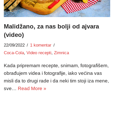
Malidžano, za nas bolji od ajvara
(video)
22/09/2022
1 komentar
Coca-Cola
,
Video recepti
,
Zimnica
Kada pripremam recepte, snimam, fotografišem,
obrađujem videa i fotografije, iako većina vas
misli da to drugi rade i da neki tim stoji iza mene,
sve…
Read More »