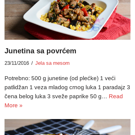
Junetina sa povrćem
23/11/2016
Jela sa mesom
Potrebno: 500 g junetine (od plećke) 1 veći
patlidžan 1 veza mladog crnog luka 1 paradajz 3
čena belog luka 3 sveže paprike 50 g…
Read
More »