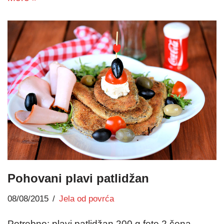
Pohovani plavi patlidžan
08/08/2015
Jela od povrća
Potrebno: plavi patlidžan 200 g fete 2 čena