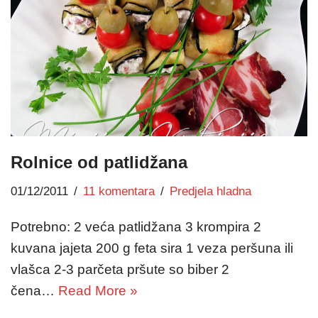
Rolnice od patlidžana
01/12/2011
11 komentara
Predjela hladna
Potrebno: 2 veća patlidžana 3 krompira 2
kuvana jajeta 200 g feta sira 1 veza peršuna ili
vlašca 2-3 parčeta pršute so biber 2
čena…
Read More »