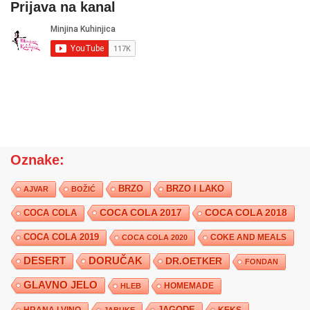
Prijava na kanal
Oznake:
BRZO
BRZO I LAKO
AJVAR
BOŽIĆ
COCA COLA 2017
COCA COLA
COCA COLA 2018
COCA COLA 2019
COKE AND MEALS
COCA COLA 2020
DESERT
DORUČAK
DR.OETKER
FONDAN
GLAVNO JELO
HLEB
HOMEMADE
JAGODE