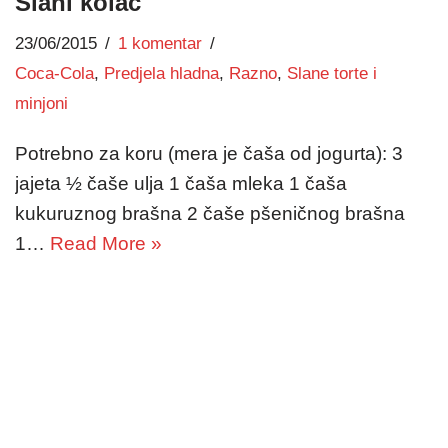
Slani kolač
23/06/2015
1 komentar
Coca-Cola
,
Predjela hladna
,
Razno
,
Slane torte i
minjoni
Potrebno za koru (mera je čaša od jogurta): 3
jajeta ½ čaše ulja 1 čaša mleka 1 čaša
kukuruznog brašna 2 čaše pšeničnog brašna
1…
Read More »