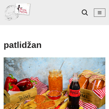
Skoči
na
sadržaj
patlidžan