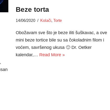
Beze torta
14/06/2020
Kolači
,
Torte
Obožavam sve što je beze iliti šuškavac, a ove
mini beze tortice bile su sa čokoladnim filom i
voćem, savršenog ukusa 🙂 Dr. Oetker
kalendar,…
Read More »
,
usan