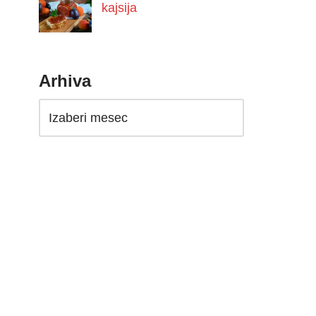
kajsija
Arhiva