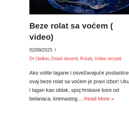
Beze rolat sa voćem (
video)
02/09/2025
Dr Oetker
,
Ostali deserti
,
Rolati
,
Video recepti
Ako volite lagane i osvežavajuće poslastice
ovaj beze rolat sa voćem je pravi izbor! Uk
i lagan kao oblak, spoj hrskave kore od
belanaca, kremastog…
Read More »