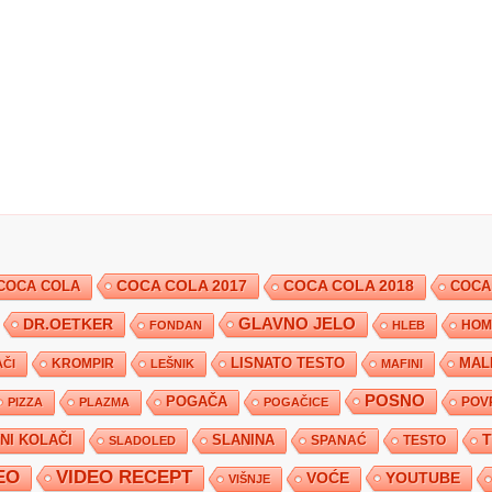
COCA COLA 2017
COCA COLA
COCA COLA 2018
COCA
DR.OETKER
GLAVNO JELO
FONDAN
HLEB
HOM
KROMPIR
LISNATO TESTO
MAL
ČI
LEŠNIK
MAFINI
POSNO
POGAČA
POV
PIZZA
PLAZMA
POGAČICE
TNI KOLAČI
SLANINA
SPANAĆ
TESTO
SLADOLED
EO
VIDEO RECEPT
YOUTUBE
VOĆE
VIŠNJE