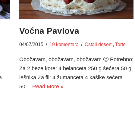
Voćna Pavlova
04/07/2015
19 komentara
Ostali deserti
,
Torte
Obožavam, obožavam, obožavam 🙂 Potrebno:
Za 2 beze kore: 4 belanceta 250 g šećera 50 g
a
lešnika Za fil: 4 žumanceta 4 kašike sećera
50…
Read More »