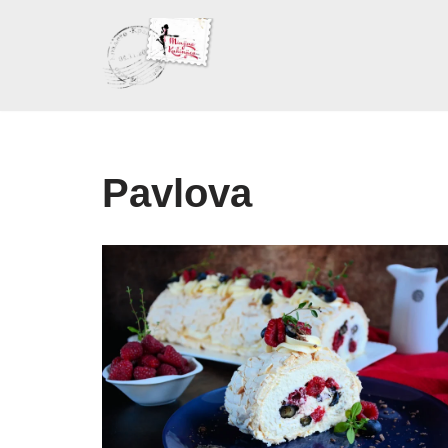
Skoči
na
sadržaj
Pavlova