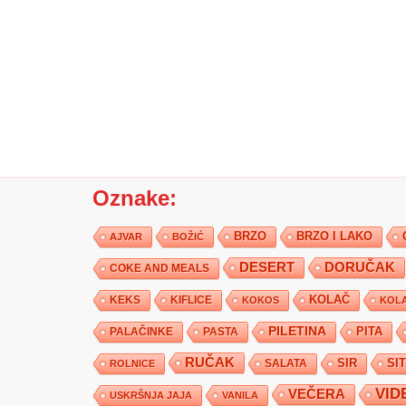
Oznake:
BRZO
BRZO I LAKO
AJVAR
BOŽIĆ
DESERT
DORUČAK
COKE AND MEALS
KEKS
KIFLICE
KOLAČ
KOKOS
KOLA
PILETINA
PITA
PALAČINKE
PASTA
RUČAK
SIR
SI
SALATA
ROLNICE
VID
VEČERA
USKRŠNJA JAJA
VANILA