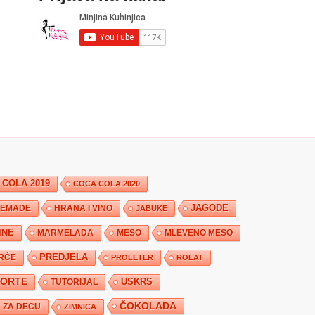
 COLA 2019
COCA COLA 2020
JAGODE
HRANA I VINO
EMADE
JABUKE
INE
MARMELADA
MESO
MLEVENO MESO
PREDJELA
RĆE
PROLETER
ROLAT
TORTE
USKRS
TUTORIJAL
ČOKOLADA
ZA DECU
ZIMNICA