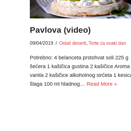
Pavlova (video)
09/04/2019
Ostali deserti
,
Torte za svaki dan
Potrebno: 4 belanceta prstohvat soli 225 g
šećera 1 kašičica gustina 2 kašičice Aroma
vanila 2 kašičice alkoholnog sirćeta 1 kesic
šlaga 100 ml hladnog…
Read More »