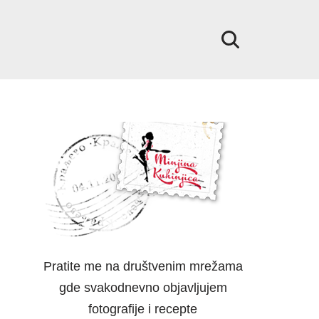
Pratite me na društvenim mrežama
gde svakodnevno objavljujem
fotografije i recepte