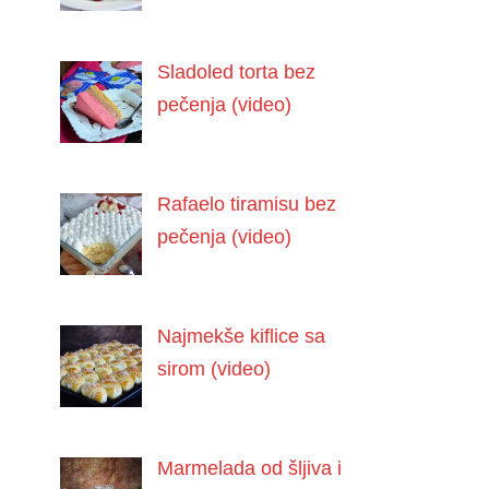
Sladoled torta bez
pečenja (video)
Rafaelo tiramisu bez
pečenja (video)
Najmekše kiflice sa
sirom (video)
Marmelada od šljiva i