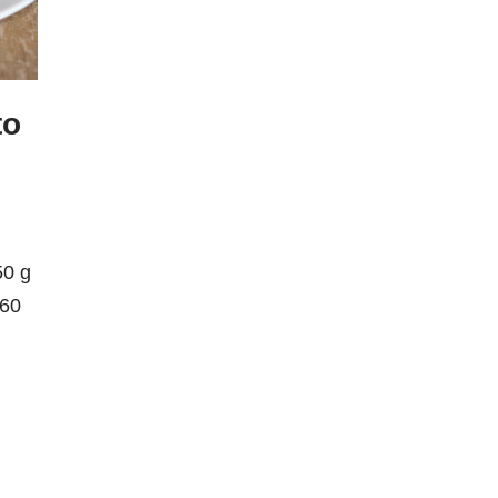
to
50 g
 60