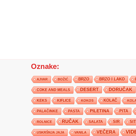
Oznake:
BRZO
BRZO I LAKO
AJVAR
BOŽIĆ
DESERT
DORUČAK
COKE AND MEALS
KEKS
KIFLICE
KOLAČ
KOKOS
KOLA
PILETINA
PITA
PALAČINKE
PASTA
RUČAK
SIR
SI
SALATA
ROLNICE
VID
VEČERA
USKRŠNJA JAJA
VANILA