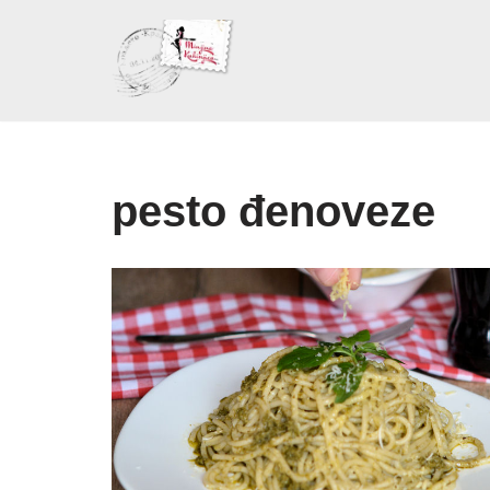
Skoči
na
sadržaj
pesto đenoveze