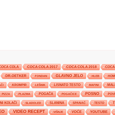
COCA COLA 2017
COCA COLA
COCA COLA 2018
COCA
DR.OETKER
GLAVNO JELO
FONDAN
HLEB
HOM
KROMPIR
LISNATO TESTO
MAL
ČI
LEŠNIK
MAFINI
POSNO
POGAČA
POV
PIZZA
PLAZMA
POGAČICE
TNI KOLAČI
SLANINA
SPANAĆ
TESTO
SLADOLED
EO
VIDEO RECEPT
YOUTUBE
VOĆE
VIŠNJE