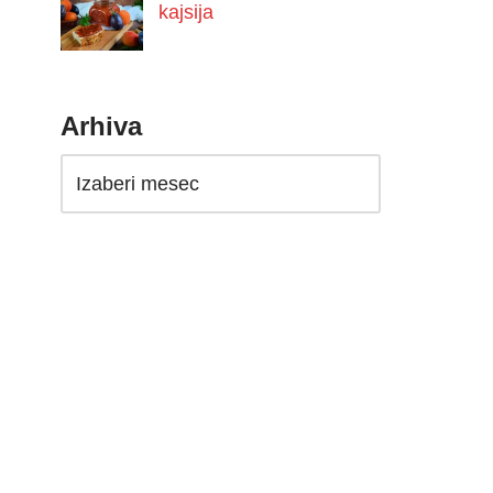
kajsija
Arhiva