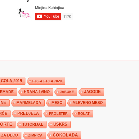
 COLA 2019
COCA COLA 2020
JAGODE
HRANA I VINO
EMADE
JABUKE
INE
MARMELADA
MESO
MLEVENO MESO
PREDJELA
RĆE
PROLETER
ROLAT
TORTE
USKRS
TUTORIJAL
ČOKOLADA
ZA DECU
ZIMNICA