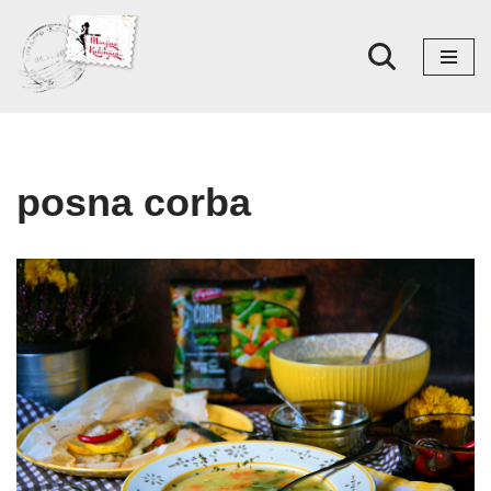
Skoči
na
sadržaj
posna corba