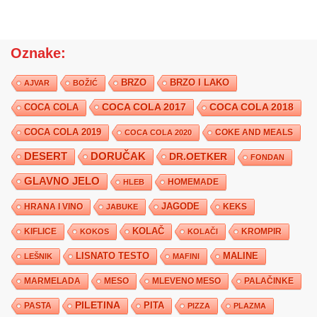
Oznake:
BRZO
BRZO I LAKO
AJVAR
BOŽIĆ
COCA COLA 2017
COCA COLA
COCA COLA 2018
COCA COLA 2019
COKE AND MEALS
COCA COLA 2020
DESERT
DORUČAK
DR.OETKER
FONDAN
GLAVNO JELO
HLEB
HOMEMADE
JAGODE
HRANA I VINO
KEKS
JABUKE
KIFLICE
KOLAČ
KROMPIR
KOKOS
KOLAČI
LISNATO TESTO
MALINE
LEŠNIK
MAFINI
MARMELADA
MESO
MLEVENO MESO
PALAČINKE
PILETINA
PITA
PASTA
PIZZA
PLAZMA