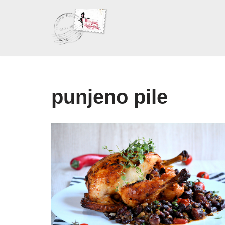
Skoči
na
sadržaj
punjeno pile