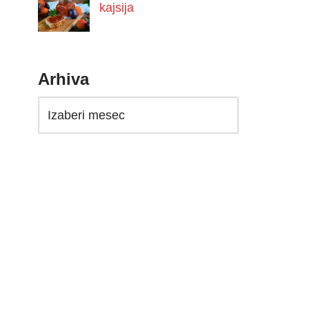
kajsija
Arhiva