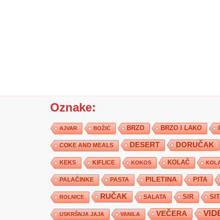
Oznake:
BRZO
BRZO I LAKO
AJVAR
BOŽIĆ
DESERT
DORUČAK
COKE AND MEALS
KEKS
KIFLICE
KOLAČ
KOKOS
KOLA
PILETINA
PITA
PALAČINKE
PASTA
RUČAK
SIR
SI
SALATA
ROLNICE
VID
VEČERA
USKRŠNJA JAJA
VANILA