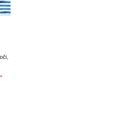
oči,
»