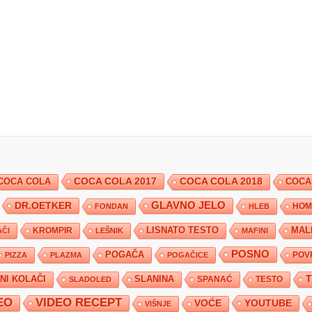
COCA COLA 2017
COCA COLA
COCA COLA 2018
COCA
DR.OETKER
GLAVNO JELO
FONDAN
HLEB
HOM
KROMPIR
LISNATO TESTO
MAL
ČI
LEŠNIK
MAFINI
POSNO
POGAČA
POV
PIZZA
PLAZMA
POGAČICE
TNI KOLAČI
SLANINA
SPANAĆ
TESTO
SLADOLED
EO
VIDEO RECEPT
YOUTUBE
VOĆE
VIŠNJE