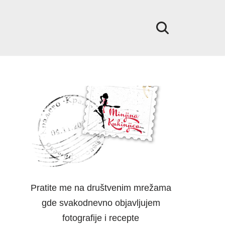
Pratite me na društvenim mrežama
gde svakodnevno objavljujem
fotografije i recepte