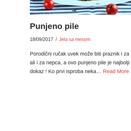
Punjeno pile
18/09/2017
Jela sa mesom
Porodični ručak uvek može biti praznik i za 
ali i za nepca, a ovo punjeno pile je najbolji
dokaz ! Ko prvi isproba neka…
Read More 