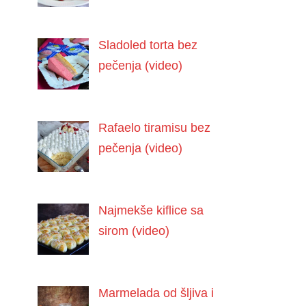
Sladoled torta bez
pečenja (video)
Rafaelo tiramisu bez
pečenja (video)
Najmekše kiflice sa
sirom (video)
Marmelada od šljiva i