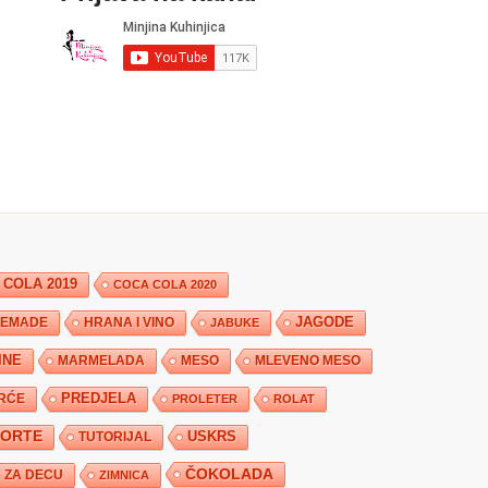
 COLA 2019
COCA COLA 2020
JAGODE
HRANA I VINO
EMADE
JABUKE
INE
MARMELADA
MESO
MLEVENO MESO
PREDJELA
RĆE
PROLETER
ROLAT
TORTE
USKRS
TUTORIJAL
ČOKOLADA
ZA DECU
ZIMNICA