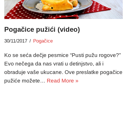
Pogačice pužići (video)
30/11/2017
Pogačice
Ko se seća dečje pesmice “Pusti pužu rogove?”
Evo nečega da nas vrati u detinjstvo, ali i
obraduje vaše ukucane. Ove preslatke pogačice
pužiće možete…
Read More »