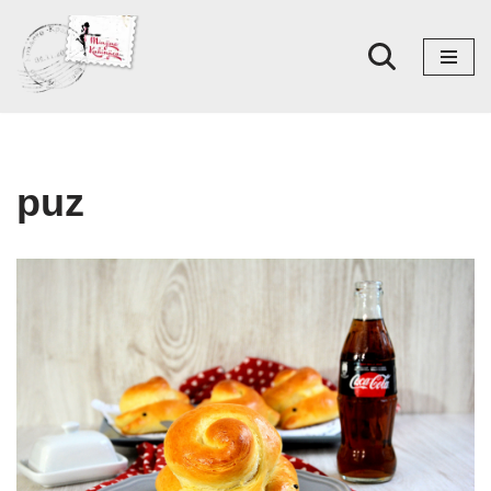
Skoči
na
sadržaj
puz