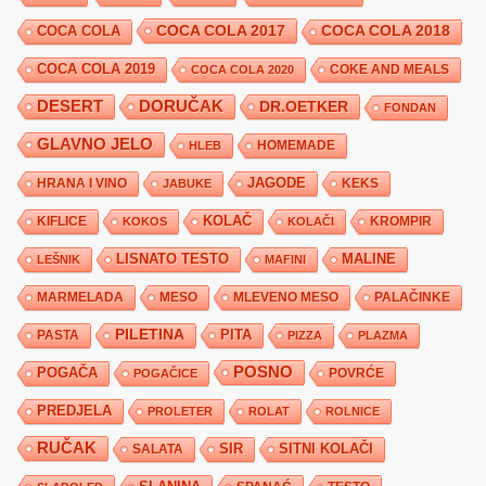
COCA COLA 2017
COCA COLA
COCA COLA 2018
COCA COLA 2019
COKE AND MEALS
COCA COLA 2020
DESERT
DORUČAK
DR.OETKER
FONDAN
GLAVNO JELO
HLEB
HOMEMADE
JAGODE
HRANA I VINO
KEKS
JABUKE
KIFLICE
KOLAČ
KROMPIR
KOKOS
KOLAČI
LISNATO TESTO
MALINE
LEŠNIK
MAFINI
MARMELADA
MESO
MLEVENO MESO
PALAČINKE
PILETINA
PITA
PASTA
PIZZA
PLAZMA
POSNO
POGAČA
POVRĆE
POGAČICE
PREDJELA
PROLETER
ROLAT
ROLNICE
RUČAK
SIR
SITNI KOLAČI
SALATA