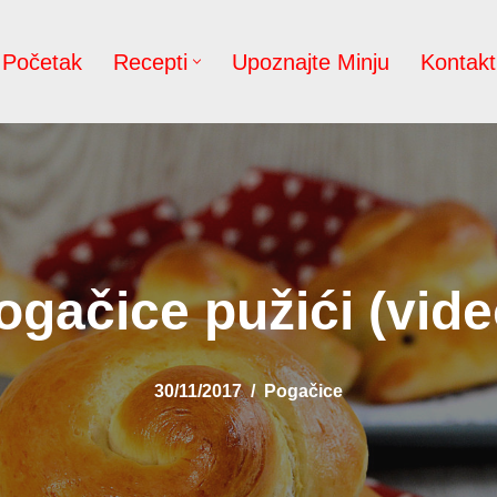
Početak
Recepti
Upoznajte Minju
Kontakt
ogačice pužići (vide
30/11/2017
Pogačice