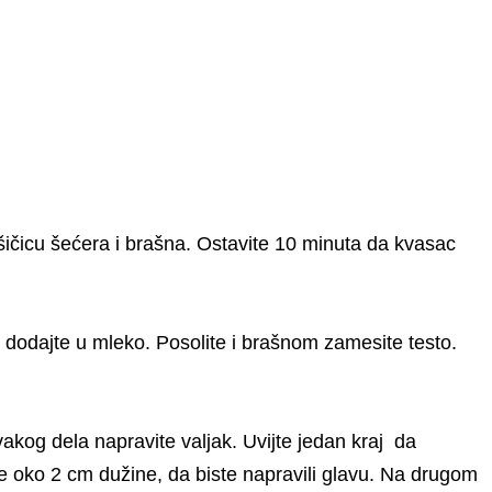
šičicu šećera i brašna. Ostavite 10 minuta da kvasac
, dodajte u mleko. Posolite i brašnom zamesite testo.
akog dela napravite valjak. Uvijte jedan kraj da
te oko 2 cm dužine, da biste napravili glavu. Na drugom