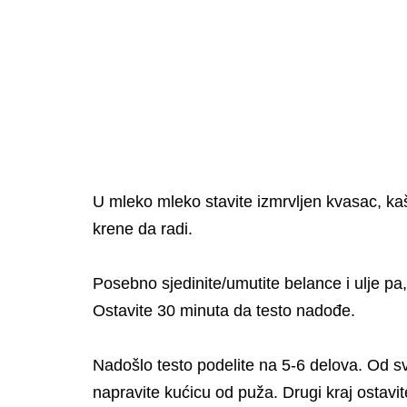
U mleko mleko stavite izmrvljen kvasac, ka
krene da radi.
Posebno sjedinite/umutite belance i ulje pa
Ostavite 30 minuta da testo nadođe.
Nadošlo testo podelite na 5-6 delova. Od sv
napravite kućicu od puža. Drugi kraj ostavi