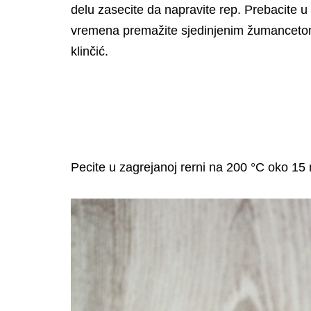
delu zasecite da napravite rep. Prebacite u
vremena premažite sjedinjenim žumancetom i
klinčić.
Pecite u zagrejanoj rerni na 200 °C oko 15 