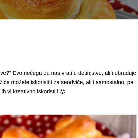
e?” Evo nečega da nas vrati u detinjstvo, ali i obraduje
će možete iskoristiti za sendviče, ali i samostalno, pa
ih vi kreativno iskoristili 🙂