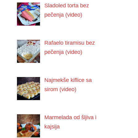
Sladoled torta bez
pečenja (video)
Rafaelo tiramisu bez
pečenja (video)
Najmekše kiflice sa
sirom (video)
Marmelada od šljiva i
kajsija