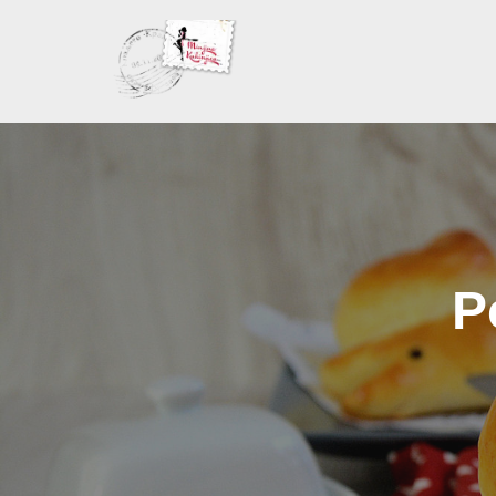
Skoči
na
sadržaj
P