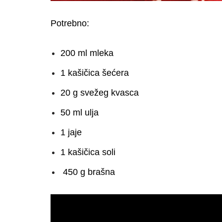
Potrebno:
200 ml mleka
1 kašičica šećera
20 g svežeg kvasca
50 ml ulja
1 jaje
1 kašičica soli
450 g brašna