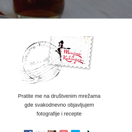
Pratite me na društvenim mrežama
gde svakodnevno objavljujem
fotografije i recepte