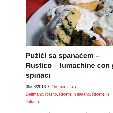
Pužići sa spanaćem –
Rustico – lumachine con 
spinaci
05/03/2013
7 komentara
Delimano
,
Razno
,
Ricette in italiano
,
Ricette in
italiano