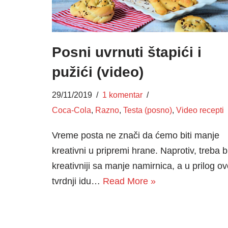
Posni uvrnuti štapići i
pužići (video)
29/11/2019
1 komentar
Coca-Cola
,
Razno
,
Testa (posno)
,
Video recepti
Vreme posta ne znači da ćemo biti manje
kreativni u pripremi hrane. Naprotiv, treba bi
kreativniji sa manje namirnica, a u prilog ov
tvrdnji idu…
Read More »