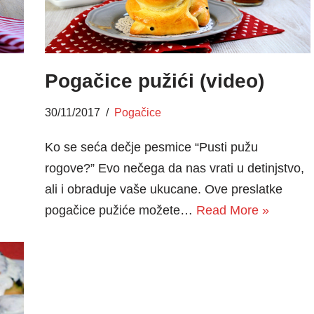
Pogačice pužići (video)
30/11/2017
Pogačice
Ko se seća dečje pesmice “Pusti pužu
rogove?” Evo nečega da nas vrati u detinjstvo,
ali i obraduje vaše ukucane. Ove preslatke
pogačice pužiće možete…
Read More »