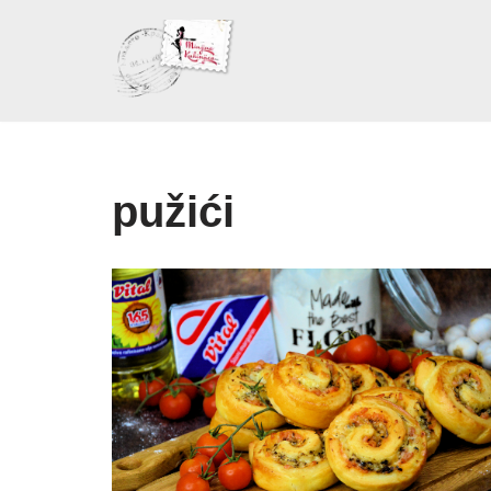
Skoči
na
sadržaj
pužići