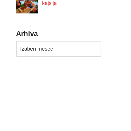
kajsija
Arhiva