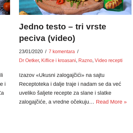
Jedno testo – tri vrste
peciva (video)
23/01/2020
7 komentara
Dr Oetker
,
Kiflice i kroasani
,
Razno
,
Video recepti
li
Izazov «Ukusni zalogajčići» na sajtu
e i
Receptoteka i dalje traje i nadam se da već
Za
uveliko šaljete recepte za slane i slatke
zalogajčiće, a vredne očekuju…
Read More »