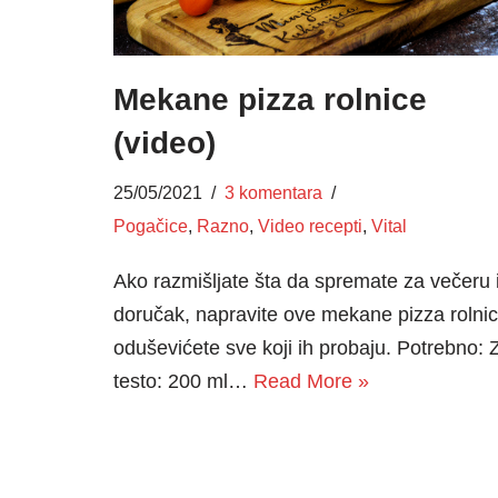
Mekane pizza rolnice
(video)
25/05/2021
3 komentara
Pogačice
,
Razno
,
Video recepti
,
Vital
Ako razmišljate šta da spremate za večeru i
doručak, napravite ove mekane pizza rolnic
oduševićete sve koji ih probaju. Potrebno: 
testo: 200 ml…
Read More »