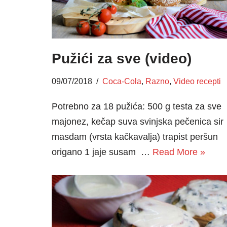
Pužići za sve (video)
09/07/2018
Coca-Cola
,
Razno
,
Video recepti
Potrebno za 18 pužića: 500 g testa za sve
majonez, kečap suva svinjska pečenica sir
masdam (vrsta kačkavalja) trapist peršun
origano 1 jaje susam …
Read More »