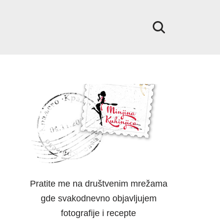
Pratite me na društvenim mrežama
gde svakodnevno objavljujem
fotografije i recepte