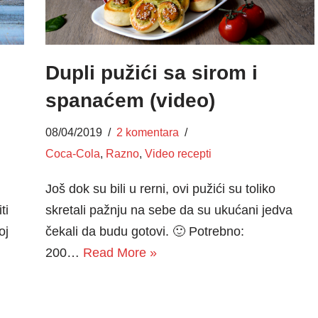
Dupli pužići sa sirom i
spanaćem (video)
08/04/2019
2 komentara
Coca-Cola
,
Razno
,
Video recepti
Još dok su bili u rerni, ovi pužići su toliko
ti
skretali pažnju na sebe da su ukućani jedva
oj
čekali da budu gotovi. 🙂 Potrebno:
200…
Read More »