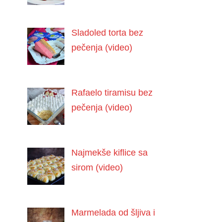
Sladoled torta bez
pečenja (video)
Rafaelo tiramisu bez
pečenja (video)
Najmekše kiflice sa
sirom (video)
Marmelada od šljiva i