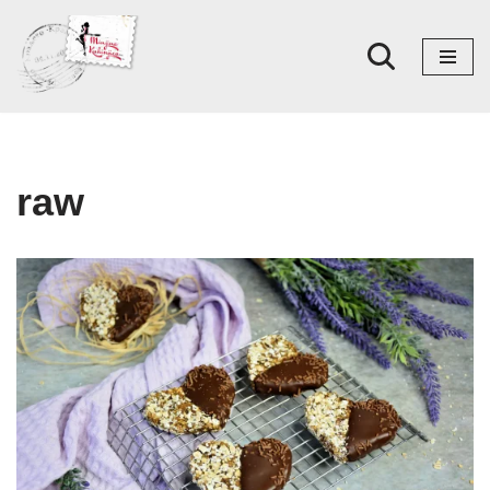
Skoči
na
sadržaj
raw