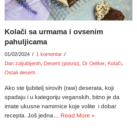
Kolači sa urmama i ovsenim
pahuljicama
01/02/2024
1 komentar
Dan zaljubljenih
,
Deserti (posno)
,
Dr Oetker
,
Kolači
,
Ostali deserti
Ako ste ljubitelj sirovih (raw) deserata, koji
spadaju i u kategoriju veganskih, bitno je da
imate ukusne namirnice koje volite i dobar
recepta. Još jedna…
Read More »