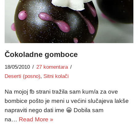
Čokoladne gomboce
18/05/2010
27 komentara
Deserti (posno)
,
Sitni kolači
Na mojoj fb strani tražila sam kum/a za ove
bombice pošto je meni u većini slučajeva lakše
napraviti nego dati ime 😀 Dobila sam
na…
Read More »