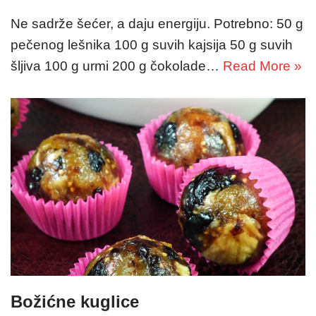
Ne sadrže šećer, a daju energiju. Potrebno: 50 g
pečenog lešnika 100 g suvih kajsija 50 g suvih
šljiva 100 g urmi 200 g čokolade…
Read More »
Božićne kuglice