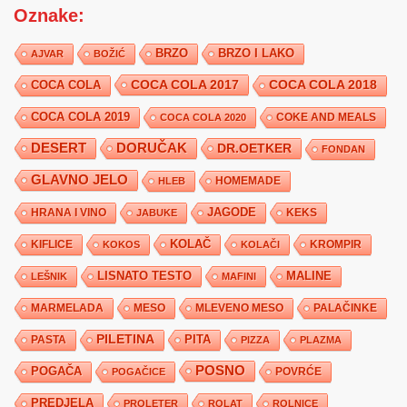
Oznake:
BRZO
BRZO I LAKO
AJVAR
BOŽIĆ
COCA COLA 2017
COCA COLA
COCA COLA 2018
COCA COLA 2019
COKE AND MEALS
COCA COLA 2020
DESERT
DORUČAK
DR.OETKER
FONDAN
GLAVNO JELO
HLEB
HOMEMADE
JAGODE
HRANA I VINO
KEKS
JABUKE
KIFLICE
KOLAČ
KROMPIR
KOKOS
KOLAČI
LISNATO TESTO
MALINE
LEŠNIK
MAFINI
MARMELADA
MESO
MLEVENO MESO
PALAČINKE
PILETINA
PITA
PASTA
PIZZA
PLAZMA
POSNO
POGAČA
POVRĆE
POGAČICE
PREDJELA
PROLETER
ROLAT
ROLNICE