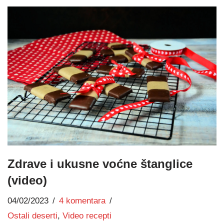
Zdrave i ukusne voćne štanglice
(video)
04/02/2023
4 komentara
Ostali deserti
,
Video recepti