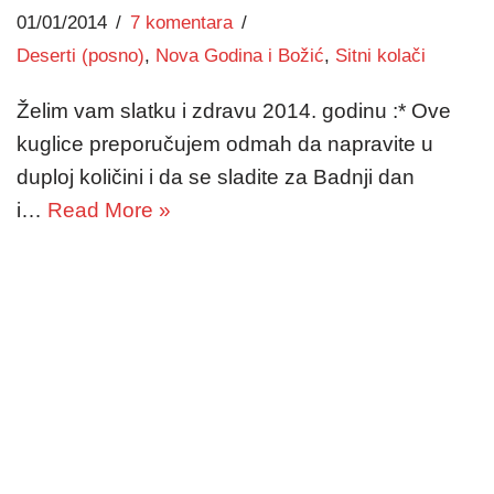
01/01/2014
7 komentara
Deserti (posno)
,
Nova Godina i Božić
,
Sitni kolači
Želim vam slatku i zdravu 2014. godinu :* Ove
kuglice preporučujem odmah da napravite u
duploj količini i da se sladite za Badnji dan
i…
Read More »