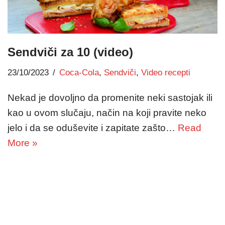
Sendviči za 10 (video)
23/10/2023
Coca-Cola
,
Sendviči
,
Video recepti
Nekad je dovoljno da promenite neki sastojak ili
kao u ovom slučaju, način na koji pravite neko
jelo i da se oduševite i zapitate zašto…
Read
More »