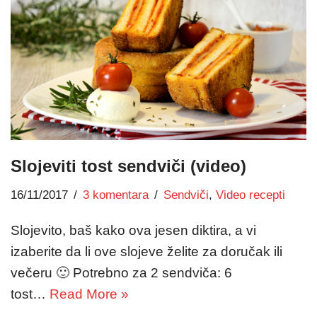
Slojeviti tost sendviči (video)
16/11/2017
3 komentara
Sendviči
,
Video recepti
Slojevito, baš kako ova jesen diktira, a vi
izaberite da li ove slojeve želite za doručak ili
večeru 🙂 Potrebno za 2 sendviča: 6
tost…
Read More »