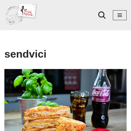
Skoči
na
sadržaj
sendvici