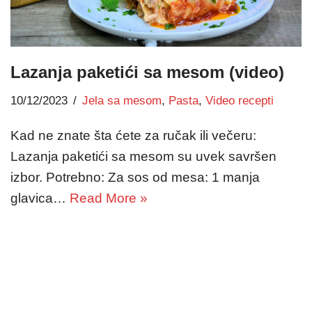
Lazanja paketići sa mesom (video)
10/12/2023
Jela sa mesom
,
Pasta
,
Video recepti
Kad ne znate šta ćete za ručak ili večeru:
Lazanja paketići sa mesom su uvek savršen
izbor. Potrebno: Za sos od mesa: 1 manja
glavica…
Read More »