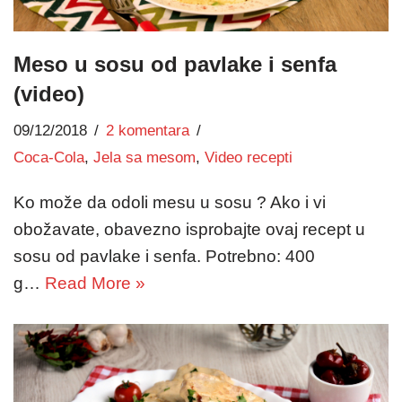
Meso u sosu od pavlake i senfa
(video)
09/12/2018
2 komentara
Coca-Cola
,
Jela sa mesom
,
Video recepti
Ko može da odoli mesu u sosu ? Ako i vi
obožavate, obavezno isprobajte ovaj recept u
sosu od pavlake i senfa. Potrebno: 400
g…
Read More »