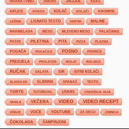
JAGODE
HRANA I VINO
KEKS
JABUKE
KIFLICE
KOLAČ
KROMPIR
KOKOS
KOLAČI
LISNATO TESTO
MALINE
LEŠNIK
MAFINI
MARMELADA
MESO
MLEVENO MESO
PALAČINKE
PILETINA
PITA
PASTA
PIZZA
PLAZMA
POSNO
POGAČA
POVRĆE
POGAČICE
PREDJELA
PROLETER
ROLAT
ROLNICE
RUČAK
SIR
SITNI KOLAČI
SALATA
SLANINA
SPANAĆ
TESTO
SLADOLED
TORTE
USKRS
TUTORIJAL
USKRŠNJA JAJA
VIDEO
VIDEO RECEPT
VEČERA
VANILA
YOUTUBE
VOĆE
ZA DECU
VIŠNJE
ZIMNICA
ČOKOLADA
ŠAMPINJONI