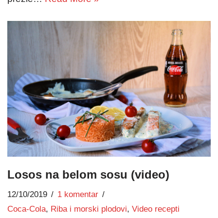
Losos na belom sosu (video)
12/10/2019
1 komentar
Coca-Cola
,
Riba i morski plodovi
,
Video recepti