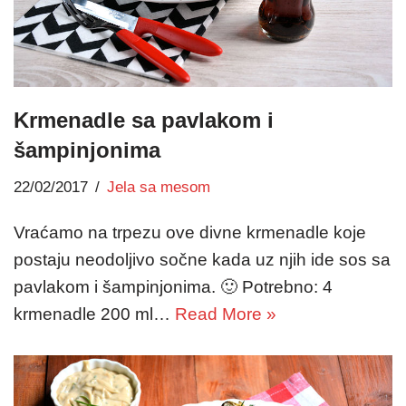
Krmenadle sa pavlakom i
šampinjonima
22/02/2017
Jela sa mesom
Vraćamo na trpezu ove divne krmenadle koje
postaju neodoljivo sočne kada uz njih ide sos sa
pavlakom i šampinjonima. 🙂 Potrebno: 4
krmenadle 200 ml…
Read More »