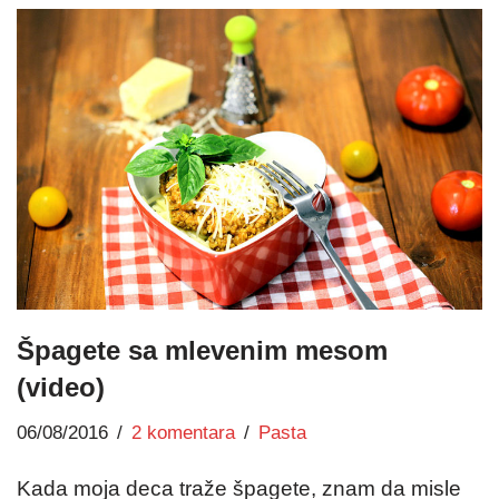
Špagete sa mlevenim mesom
(video)
06/08/2016
2 komentara
Pasta
Kada moja deca traže špagete, znam da misle