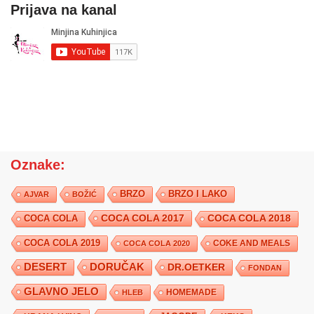
Prijava na kanal
Oznake:
BRZO
BRZO I LAKO
AJVAR
BOŽIĆ
COCA COLA 2017
COCA COLA
COCA COLA 2018
COCA COLA 2019
COKE AND MEALS
COCA COLA 2020
DESERT
DORUČAK
DR.OETKER
FONDAN
GLAVNO JELO
HLEB
HOMEMADE