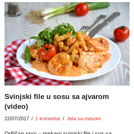
Svinjski file u sosu sa ajvarom
(video)
22/07/2017
1 komentar
Jela sa mesom
Odličan spoj – mekani svinjski file i sos sa