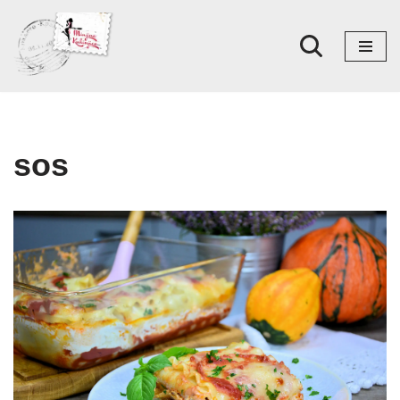
Skoči
na
sadržaj
sos