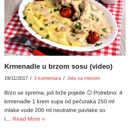
Krmenadle u brzom sosu (video)
19/11/2017
3 komentara
Jela sa mesom
Brzo se sprema, još brže pojede 🙂 Potrebno: 4
krmenadle 1 krem supa od pečuraka 250 ml
mlake vode 200 ml neutralne pavlake so
i…
Read More »