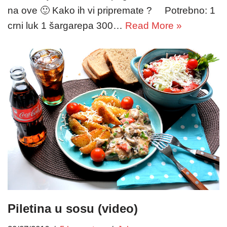
na ove 🙂 Kako ih vi pripremate ? Potrebno: 1
crni luk 1 šargarepa 300…
Read More »
Piletina u sosu (video)