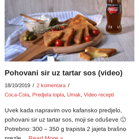
Pohovani sir uz tartar sos (video)
18/10/2019
2 komentara
Coca-Cola
,
Predjela topla
,
Umak
,
Video recepti
Uvek kada napravim ovo kafansko predjelo,
pohovani sir uz tartar sos, moji se oduševe 🙂
Potrebno: 300 – 350 g trapista 2 jajeta brašno
prezle…
Read More »