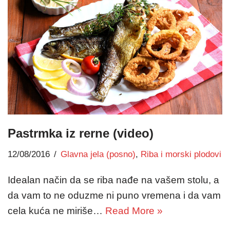
Pastrmka iz rerne (video)
12/08/2016
Glavna jela (posno)
,
Riba i morski plodovi
Idealan način da se riba nađe na vašem stolu, a
da vam to ne oduzme ni puno vremena i da vam
cela kuća ne miriše…
Read More »