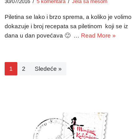
30/07/2016
5 komentara
Jela sa mesom
Piletina se lako i brzo sprema, a koliko je volimo
dokazuje i broj recepata sa piletinom koji se iz
dana u dan povećava 🙂 …
Read More »
1
2
Sledeće »