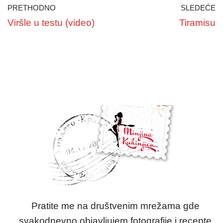
PRETHODNO
SLEDEĆE
Viršle u testu (video)
Tiramisu
Pratite me na društvenim mrežama gde
svakodnevno objavljujem fotografije i recepte