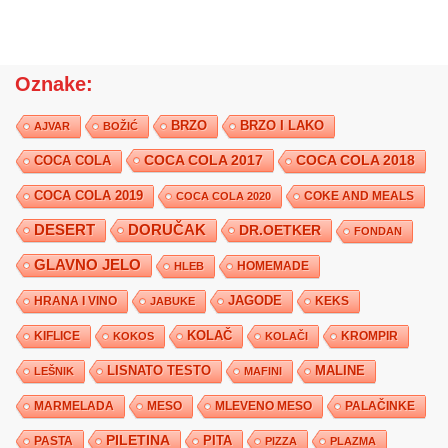
Oznake:
BRZO
BRZO I LAKO
AJVAR
BOŽIĆ
COCA COLA 2017
COCA COLA
COCA COLA 2018
COCA COLA 2019
COKE AND MEALS
COCA COLA 2020
DESERT
DORUČAK
DR.OETKER
FONDAN
GLAVNO JELO
HLEB
HOMEMADE
JAGODE
HRANA I VINO
KEKS
JABUKE
KIFLICE
KOLAČ
KROMPIR
KOKOS
KOLAČI
LISNATO TESTO
MALINE
LEŠNIK
MAFINI
MARMELADA
MESO
MLEVENO MESO
PALAČINKE
PILETINA
PITA
PASTA
PIZZA
PLAZMA