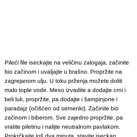
Pileći file iseckajte na veličinu zalogaja, začinite
bio začinom i uvaljajte u brašno. Propržite na
zagrejanom ulju. U toku prženja možete doliti
malo tople vode. Meso izvadite a dodajte crni i
beli luk, propržite, pa dodajte i šampinjone i
paradajz (očišćen od semenki). Začinite bio
začinom i biberom. Sve zajedno propržite, pa
vratite piletinu i nalijte neutralnom pavlakom.
Prokrčkajte još dva minuta, stavite iseckan