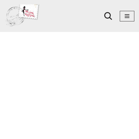
Skoči
na
sadržaj