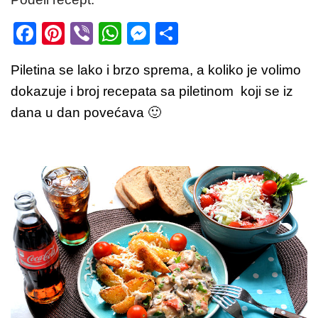
F
Pi
Vi
W
M
S
a
nt
b
h
e
h
Piletina se lako i brzo sprema, a koliko je volimo
c
er
er
at
ss
ar
dokazuje i broj recepata sa piletinom koji se iz
e
e
s
e
e
dana u dan povećava 🙂
b
st
A
n
o
p
g
o
p
er
k