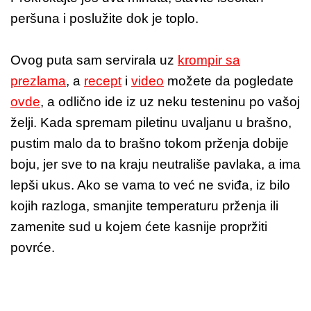
peršuna i poslužite dok je toplo.
Ovog puta sam servirala uz
krompir sa
prezlama
, a
recept
i
video
možete da pogledate
ovde
, a odlično ide iz uz neku testeninu po vašoj
želji. Kada spremam piletinu uvaljanu u brašno,
pustim malo da to brašno tokom prženja dobije
boju, jer sve to na kraju neutrališe pavlaka, a ima
lepši ukus. Ako se vama to već ne sviđa, iz bilo
kojih razloga, smanjite temperaturu prženja ili
zamenite sud u kojem ćete kasnije propržiti
povrće.