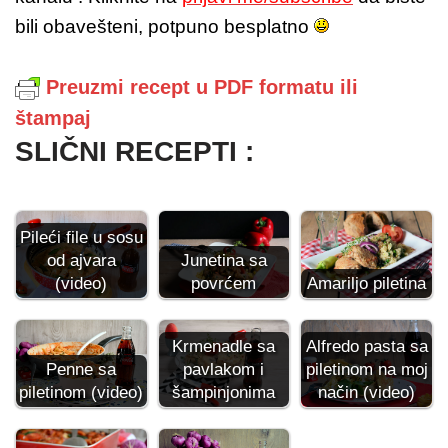
bili obavešteni, potpuno besplatno
Preuzmi recept u PDF formatu ili
štampaj
SLIČNI RECEPTI :
Pileći file u sosu
od ajvara
Junetina sa
(video)
povrćem
Amariljo piletina
Alfredo pasta sa
Krmenadle sa
Penne sa
piletinom na moj
pavlakom i
piletinom (video)
način (video)
šampinjonima