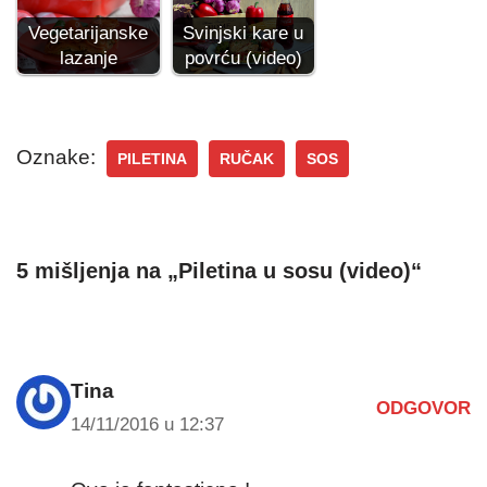
Svinjski kare u
Vegetarijanske
povrću (video)
lazanje
Oznake:
PILETINA
RUČAK
SOS
5 mišljenja na „Piletina u sosu (video)“
Tina
ODGOVOR
14/11/2016 u 12:37