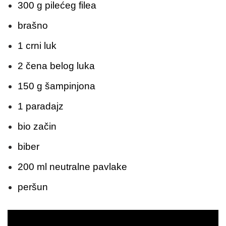
300 g pilećeg filea
brašno
1 crni luk
2 čena belog luka
150 g šampinjona
1 paradajz
bio začin
biber
200 ml neutralne pavlake
peršun