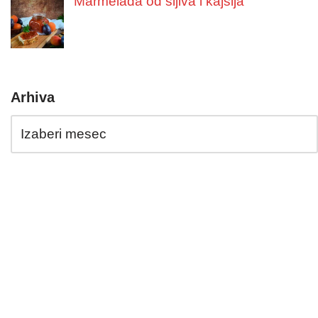
Marmelada od šljiva i kajsija
Arhiva