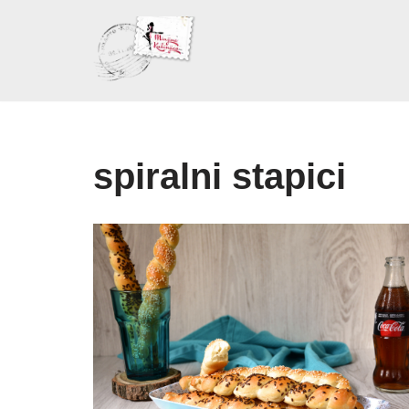
Skoči
na
sadržaj
spiralni stapici