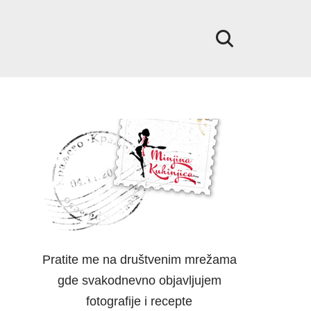
Pratite me na društvenim mrežama
gde svakodnevno objavljujem
fotografije i recepte