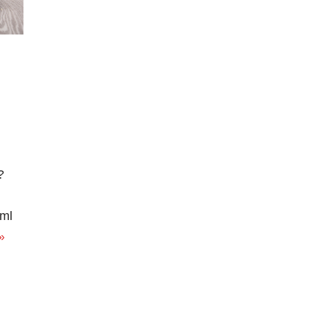
?
 ml
»