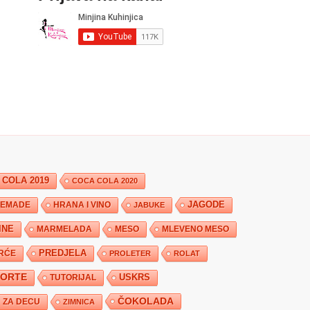
 COLA 2019
COCA COLA 2020
JAGODE
HRANA I VINO
EMADE
JABUKE
INE
MARMELADA
MESO
MLEVENO MESO
PREDJELA
RĆE
PROLETER
ROLAT
TORTE
USKRS
TUTORIJAL
ČOKOLADA
ZA DECU
ZIMNICA