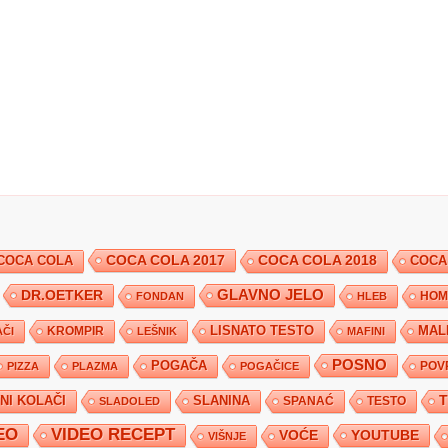
COCA COLA 2017
COCA COLA
COCA COLA 2018
COCA
DR.OETKER
GLAVNO JELO
FONDAN
HLEB
HOM
KROMPIR
LISNATO TESTO
MAL
ČI
LEŠNIK
MAFINI
POSNO
POGAČA
POV
PIZZA
PLAZMA
POGAČICE
TNI KOLAČI
SLANINA
SPANAĆ
TESTO
SLADOLED
EO
VIDEO RECEPT
YOUTUBE
VOĆE
VIŠNJE