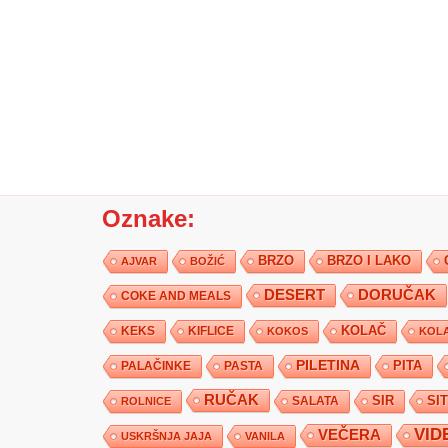
Oznake:
BRZO
BRZO I LAKO
AJVAR
BOŽIĆ
DESERT
DORUČAK
COKE AND MEALS
KEKS
KIFLICE
KOLAČ
KOKOS
KOLA
PILETINA
PITA
PALAČINKE
PASTA
RUČAK
SIR
SI
SALATA
ROLNICE
VID
VEČERA
USKRŠNJA JAJA
VANILA