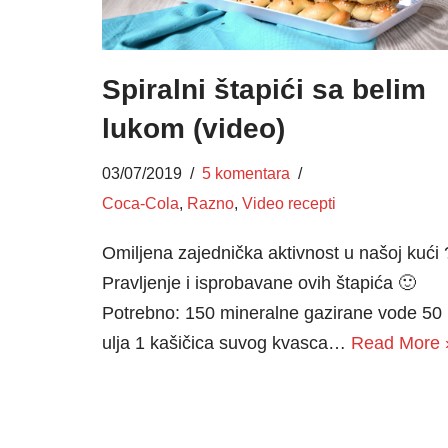
Spiralni štapići sa belim
lukom (video)
03/07/2019
5 komentara
Coca-Cola
,
Razno
,
Video recepti
Omiljena zajednička aktivnost u našoj kući 
Pravljenje i isprobavane ovih štapića 🙂
Potrebno: 150 mineralne gazirane vode 50
ulja 1 kašičica suvog kvasca…
Read More 