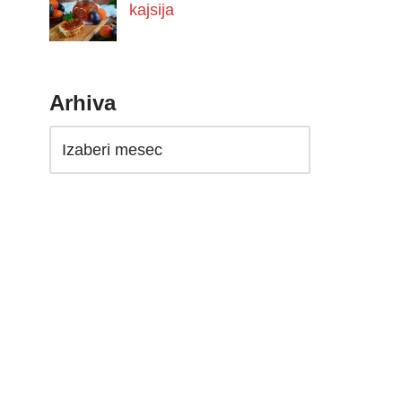
kajsija
Arhiva