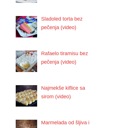
Sladoled torta bez
pečenja (video)
Rafaelo tiramisu bez
pečenja (video)
Najmekše kiflice sa
sirom (video)
Marmelada od šljiva i