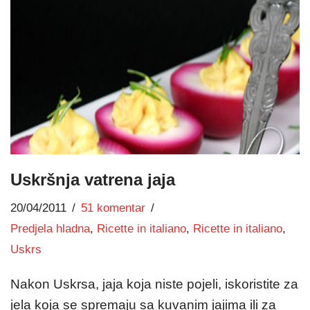
Uskršnja vatrena jaja
20/04/2011
51 komentar
Predjela hladna
,
Ricette in italiano
,
Ricette in italiano
,
Uskrs
Nakon Uskrsa, jaja koja niste pojeli, iskoristite za
jela koja se spremaju sa kuvanim jajima ili za