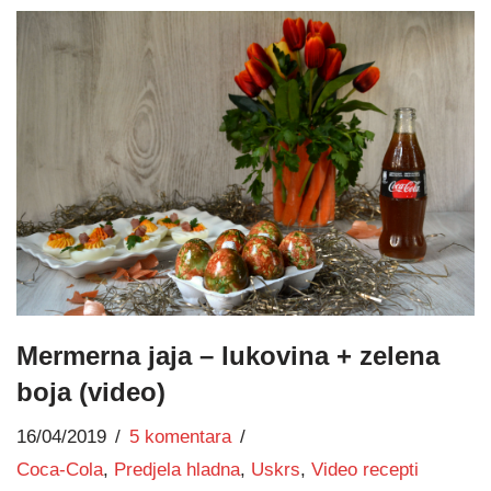
Mermerna jaja – lukovina + zelena
boja (video)
16/04/2019
5 komentara
Coca-Cola
,
Predjela hladna
,
Uskrs
,
Video recepti