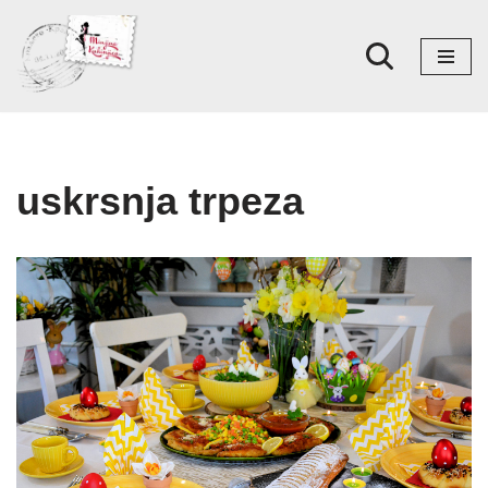
Skoči
na
sadržaj
uskrsnja trpeza