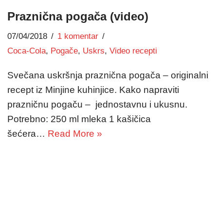
Praznična pogača (video)
07/04/2018
1 komentar
Coca-Cola
,
Pogače
,
Uskrs
,
Video recepti
Svečana uskršnja praznična pogača – originalni
recept iz Minjine kuhinjice. Kako napraviti
prazničnu pogaču – jednostavnu i ukusnu.
Potrebno: 250 ml mleka 1 kašičica
šećera…
Read More »