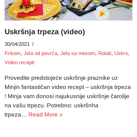
Uskršnja trpeza (video)
30/04/2021
Frikom
,
Jela od povrća
,
Jela sa mesom
,
Rolati
,
Uskrs
,
Video recepti
Provedite predstojeće uskršnje praznike uz
Minjin fantastičan video recept – uskršnja trpeza
! Minja vam donosi najukusnije uskršnje čarolije
na vašu trpezu. Potrebno: uskršnha
trpeza…
Read More »