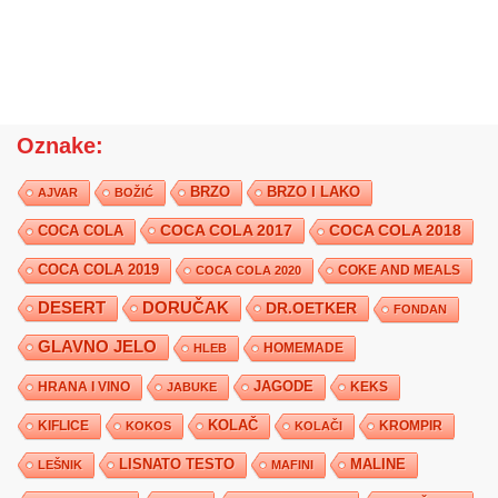
Oznake:
BRZO
BRZO I LAKO
AJVAR
BOŽIĆ
COCA COLA 2017
COCA COLA
COCA COLA 2018
COCA COLA 2019
COKE AND MEALS
COCA COLA 2020
DESERT
DORUČAK
DR.OETKER
FONDAN
GLAVNO JELO
HLEB
HOMEMADE
JAGODE
HRANA I VINO
KEKS
JABUKE
KIFLICE
KOLAČ
KROMPIR
KOKOS
KOLAČI
LISNATO TESTO
MALINE
LEŠNIK
MAFINI