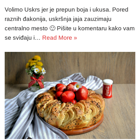
Volimo Uskrs jer je prepun boja i ukusa. Pored
raznih đakonija, uskršnja jaja zauzimaju
centralno mesto 🙂 Pišite u komentaru kako vam
se sviđaju i…
Read More »