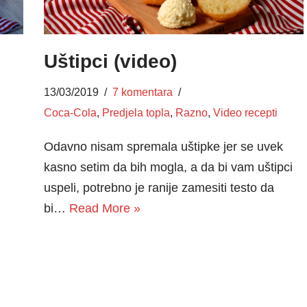
Uštipci (video)
13/03/2019
7 komentara
Coca-Cola
,
Predjela topla
,
Razno
,
Video recepti
Odavno nisam spremala uštipke jer se uvek
kasno setim da bih mogla, a da bi vam uštipci
uspeli, potrebno je ranije zamesiti testo da
bi…
Read More »
m