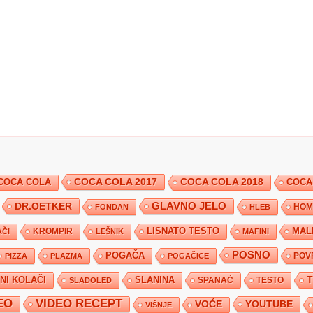
COCA COLA 2017
COCA COLA
COCA COLA 2018
COCA
DR.OETKER
GLAVNO JELO
FONDAN
HLEB
HOM
KROMPIR
LISNATO TESTO
MAL
ČI
LEŠNIK
MAFINI
POSNO
POGAČA
POV
PIZZA
PLAZMA
POGAČICE
TNI KOLAČI
SLANINA
SPANAĆ
TESTO
SLADOLED
EO
VIDEO RECEPT
YOUTUBE
VOĆE
VIŠNJE