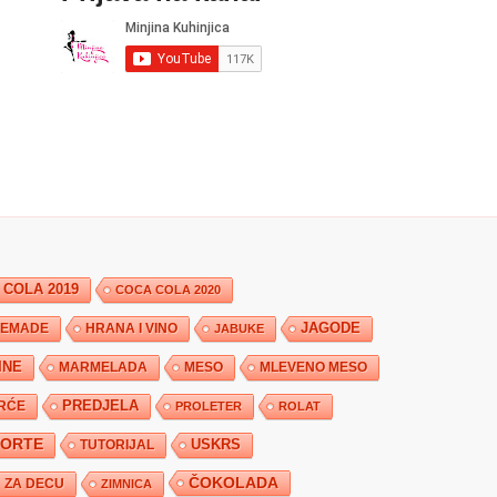
 COLA 2019
COCA COLA 2020
JAGODE
HRANA I VINO
EMADE
JABUKE
INE
MARMELADA
MESO
MLEVENO MESO
PREDJELA
RĆE
PROLETER
ROLAT
TORTE
USKRS
TUTORIJAL
ČOKOLADA
ZA DECU
ZIMNICA