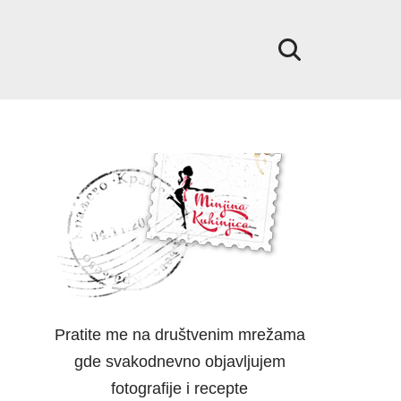
Pratite me na društvenim mrežama
gde svakodnevno objavljujem
fotografije i recepte