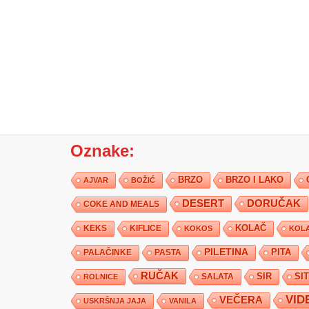
Oznake:
BRZO
BRZO I LAKO
AJVAR
BOŽIĆ
DESERT
DORUČAK
COKE AND MEALS
KEKS
KIFLICE
KOLAČ
KOKOS
KOLA
PILETINA
PITA
PALAČINKE
PASTA
RUČAK
SIR
SI
SALATA
ROLNICE
VID
VEČERA
USKRŠNJA JAJA
VANILA