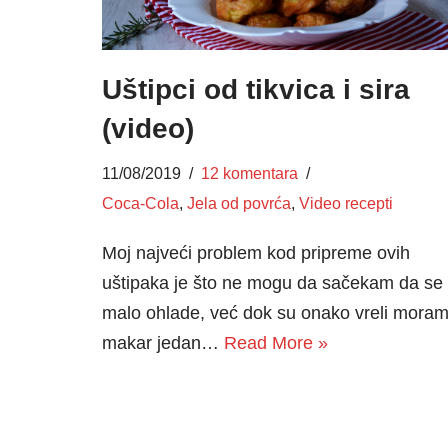
Uštipci od tikvica i sira
(video)
11/08/2019
12 komentara
Coca-Cola
,
Jela od povrća
,
Video recepti
Moj najveći problem kod pripreme ovih
uštipaka je što ne mogu da sačekam da se
malo ohlade, već dok su onako vreli mora
makar jedan…
Read More »