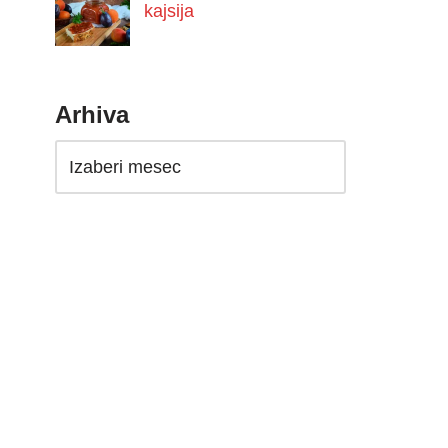
kajsija
Arhiva