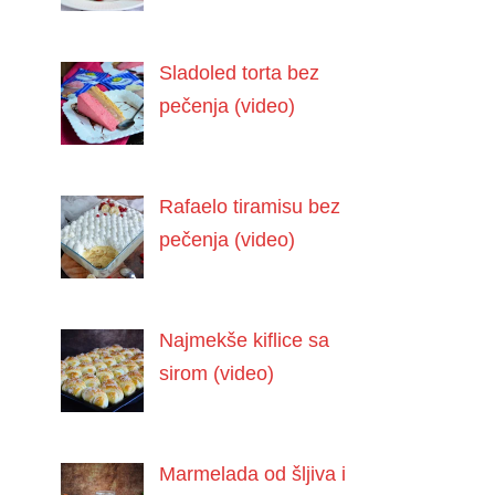
Sladoled torta bez
pečenja (video)
Rafaelo tiramisu bez
pečenja (video)
Najmekše kiflice sa
sirom (video)
Marmelada od šljiva i