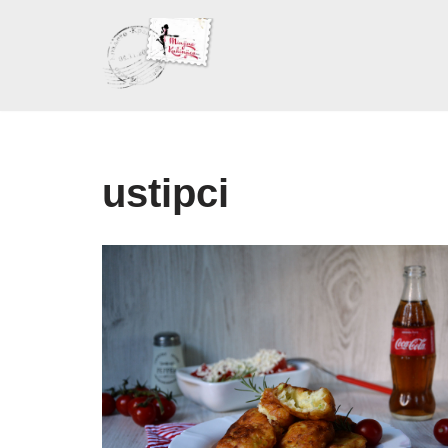
Skoči
na
sadržaj
ustipci