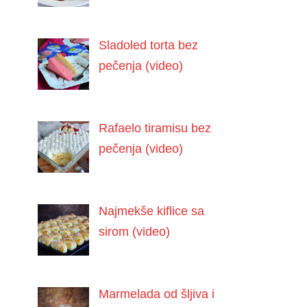
Sladoled torta bez
pečenja (video)
Rafaelo tiramisu bez
pečenja (video)
Najmekše kiflice sa
sirom (video)
Marmelada od šljiva i