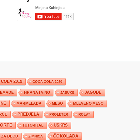
 COLA 2019
COCA COLA 2020
JAGODE
HRANA I VINO
EMADE
JABUKE
INE
MARMELADA
MESO
MLEVENO MESO
PREDJELA
RĆE
PROLETER
ROLAT
TORTE
USKRS
TUTORIJAL
ČOKOLADA
ZA DECU
ZIMNICA