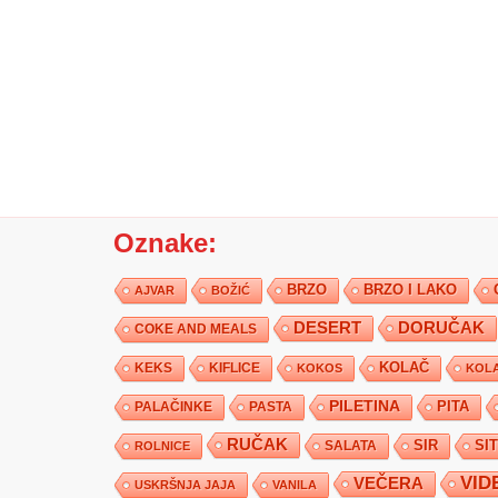
Oznake:
BRZO
BRZO I LAKO
AJVAR
BOŽIĆ
DESERT
DORUČAK
COKE AND MEALS
KEKS
KIFLICE
KOLAČ
KOKOS
KOLA
PILETINA
PITA
PALAČINKE
PASTA
RUČAK
SIR
SI
SALATA
ROLNICE
VID
VEČERA
USKRŠNJA JAJA
VANILA