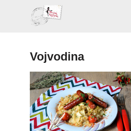
Skoči
na
sadržaj
Vojvodina