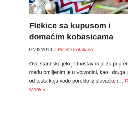
Flekice sa kupusom i
domaćim kobasicama
07/02/2018
Ricette in italiano
Ovo starinsko jelo jednostavno je za pripre
među omiljenim je u Vojvodini, kao i druga j
od testa koja vode poreklo iz slovačke i…
R
More »