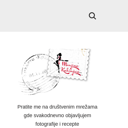
Pratite me na društvenim mrežama
gde svakodnevno objavljujem
fotografije i recepte