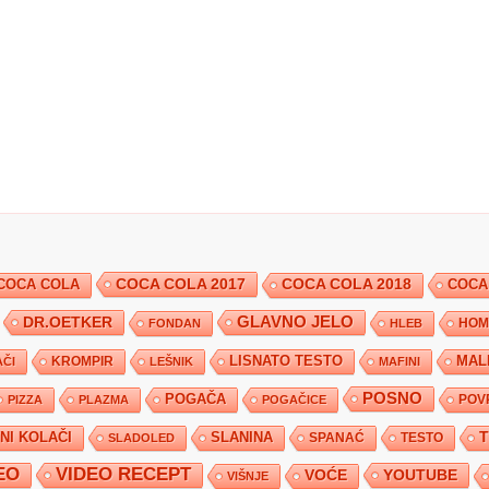
COCA COLA 2017
COCA COLA
COCA COLA 2018
COCA
DR.OETKER
GLAVNO JELO
FONDAN
HLEB
HOM
KROMPIR
LISNATO TESTO
MAL
ČI
LEŠNIK
MAFINI
POSNO
POGAČA
POV
PIZZA
PLAZMA
POGAČICE
TNI KOLAČI
SLANINA
SPANAĆ
TESTO
SLADOLED
EO
VIDEO RECEPT
YOUTUBE
VOĆE
VIŠNJE