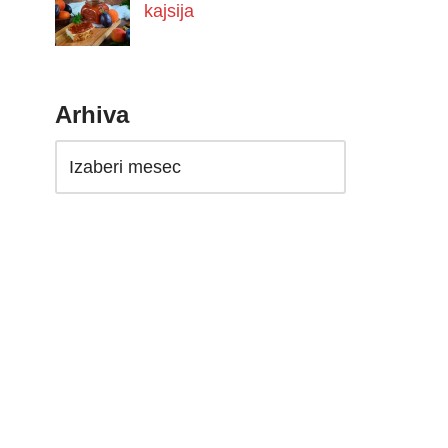
kajsija
Arhiva