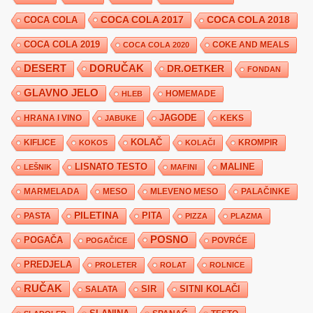
COCA COLA 2017
COCA COLA
COCA COLA 2018
COCA COLA 2019
COKE AND MEALS
COCA COLA 2020
DESERT
DORUČAK
DR.OETKER
FONDAN
GLAVNO JELO
HLEB
HOMEMADE
JAGODE
HRANA I VINO
KEKS
JABUKE
KIFLICE
KOLAČ
KROMPIR
KOKOS
KOLAČI
LISNATO TESTO
MALINE
LEŠNIK
MAFINI
MARMELADA
MESO
MLEVENO MESO
PALAČINKE
PILETINA
PITA
PASTA
PIZZA
PLAZMA
POSNO
POGAČA
POVRĆE
POGAČICE
PREDJELA
PROLETER
ROLAT
ROLNICE
RUČAK
SIR
SITNI KOLAČI
SALATA