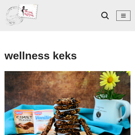
Skoči
na
sadržaj
wellness keks