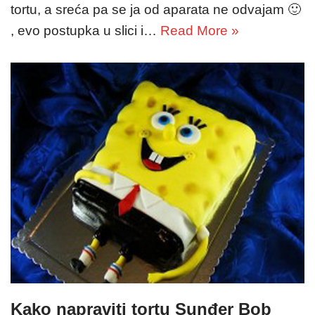
tortu, a sreća pa se ja od aparata ne odvajam 🙂
, evo postupka u slici i…
Read More »
Kako napraviti tortu Sunđer Bob