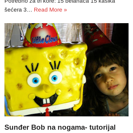
Potrebno za tri kore: 15 belanaca 15 kašika
šećera 3…
Read More »
Sunđer Bob na nogama- tutorijal