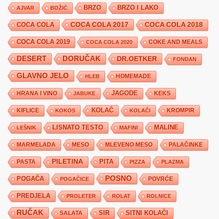
BRZO
BRZO I LAKO
AJVAR
BOŽIĆ
COCA COLA 2017
COCA COLA
COCA COLA 2018
COCA COLA 2019
COKE AND MEALS
COCA COLA 2020
DESERT
DORUČAK
DR.OETKER
FONDAN
GLAVNO JELO
HLEB
HOMEMADE
JAGODE
HRANA I VINO
KEKS
JABUKE
KIFLICE
KOLAČ
KROMPIR
KOKOS
KOLAČI
LISNATO TESTO
MALINE
LEŠNIK
MAFINI
MARMELADA
MESO
MLEVENO MESO
PALAČINKE
PILETINA
PITA
PASTA
PIZZA
PLAZMA
POSNO
POGAČA
POVRĆE
POGAČICE
PREDJELA
PROLETER
ROLAT
ROLNICE
RUČAK
SIR
SITNI KOLAČI
SALATA