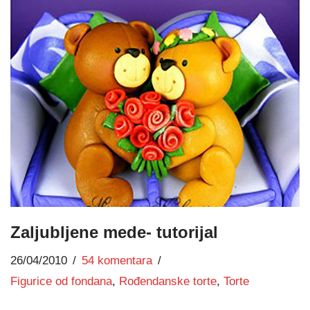
Zaljubljene mede- tutorijal
26/04/2010
54 komentara
Figurice od fondana
,
Rođendanske torte
,
Torte