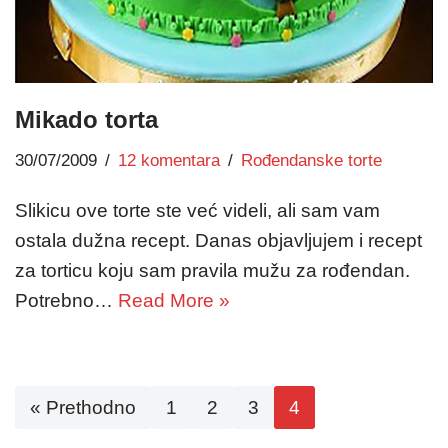
Mikado torta
30/07/2009
12 komentara
Rođendanske torte
Slikicu ove torte ste već videli, ali sam vam
ostala dužna recept. Danas objavljujem i recept
za torticu koju sam pravila mužu za rođendan.
Potrebno…
Read More »
« Prethodno
1
2
3
4