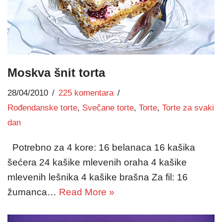
Moskva šnit torta
28/04/2010
225 komentara
Rođendanske torte
,
Svečane torte
,
Torte
,
Torte za svaki
dan
Potrebno za 4 kore: 16 belanaca 16 kašika
šećera 24 kašike mlevenih oraha 4 kašike
mlevenih lešnika 4 kašike brašna Za fil: 16
žumanca…
Read More »