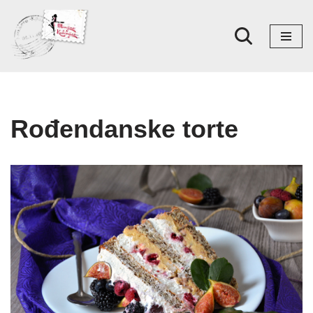
Skoči
na
sadržaj
Rođendanske torte