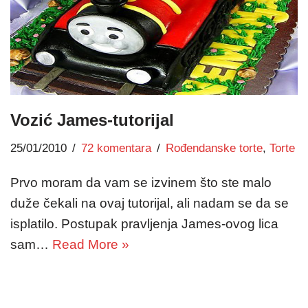
Vozić James-tutorijal
25/01/2010
72 komentara
Rođendanske torte
,
Torte
Prvo moram da vam se izvinem što ste malo
duže čekali na ovaj tutorijal, ali nadam se da se
isplatilo. Postupak pravljenja James-ovog lica
sam…
Read More »