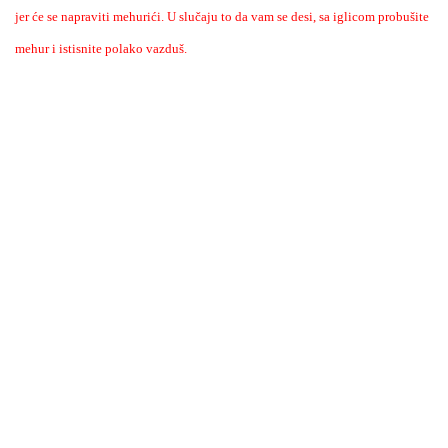
jer će se napraviti mehurići. U slučaju to da vam se desi, sa iglicom probušite
mehur i istisnite polako vazduš.