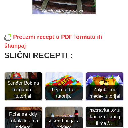
Preuzmi recept u PDF formatu ili
štampaj
SLIČNI RECEPTI :
Sunđer Bob na
nogama-
Lego torta -
Zaljubljene
tutorijal
tutorijal
mede- tutorijal
Kako da
napravite tortu
Rolat sa kidy
kao iz crtanog
čokoladicama
Vikend pogača
filma /…
(video)
(video)