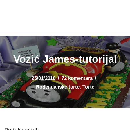
Vozić James-tutorijal
25/01/2010
72 komentara
Rođendanske torte
,
Torte
Podeli recept: