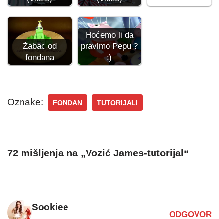
Hoćemo li da
Žabac od
pravimo Pepu ?
fondana
:)
Oznake:
FONDAN
TUTORIJALI
72 mišljenja na „Vozić James-tutorijal“
Sookiee
ODGOVOR