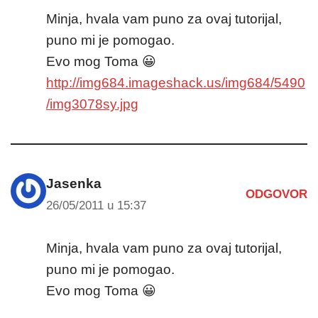
Minja, hvala vam puno za ovaj tutorijal,
puno mi je pomogao.
Evo mog Toma 😀
http://img684.imageshack.us/img684/5490
/img3078sy.jpg
Jasenka
ODGOVOR
26/05/2011 u 15:37
Minja, hvala vam puno za ovaj tutorijal,
puno mi je pomogao.
Evo mog Toma 😀