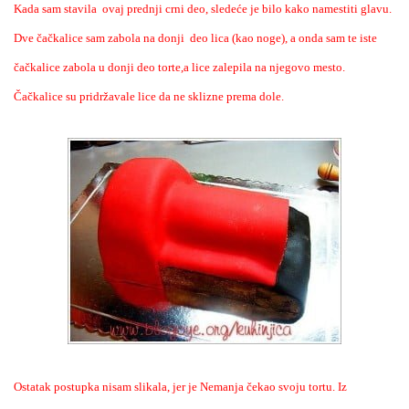
Kada sam stavila ovaj prednji crni deo, sledeće je bilo kako namestiti glavu.
Dve čačkalice sam zabola na donji deo lica (kao noge), a onda sam te iste
čačkalice zabola u donji deo torte,a lice zalepila na njegovo mesto.
Čačkalice su pridržavale lice da ne sklizne prema dole.
Ostatak postupka nisam slikala, jer je Nemanja čekao svoju tortu. Iz