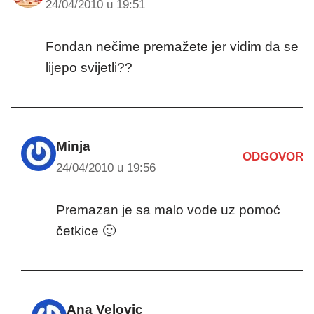
24/04/2010 u 19:51
Fondan nečime premažete jer vidim da se
lijepo svijetli??
Minja
ODGOVOR
24/04/2010 u 19:56
Premazan je sa malo vode uz pomoć
četkice 🙂
Ana Velovic