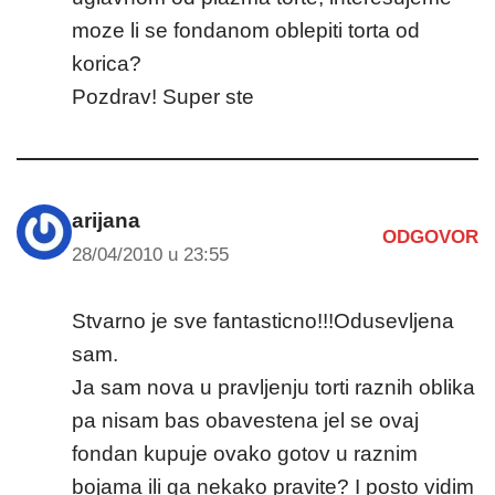
moze li se fondanom oblepiti torta od
korica?
Pozdrav! Super ste
arijana
ODGOVOR
28/04/2010 u 23:55
Stvarno je sve fantasticno!!!Odusevljena
sam.
Ja sam nova u pravljenju torti raznih oblika
pa nisam bas obavestena jel se ovaj
fondan kupuje ovako gotov u raznim
bojama ili ga nekako pravite? I posto vidim