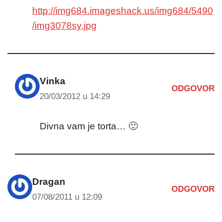
http://img684.imageshack.us/img684/5490
/img3078sy.jpg
Vinka
ODGOVOR
20/03/2012 u 14:29
Divna vam je torta… 🙂
Dragan
ODGOVOR
07/08/2011 u 12:09