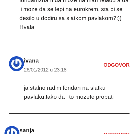
fondan!znam da moze na marmeladu a da
li moze da se lepi na eurokrem, sta bi se
desilo u dodiru sa slatkom pavlakom?:))
Hvala
ivana
ODGOVOR
26/01/2012 u 23:18
ja stalno radim fondan na slatku
pavlaku,tako da i to mozete probati
sanja