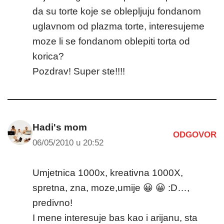
da su torte koje se oblepljuju fondanom
uglavnom od plazma torte, interesujeme
moze li se fondanom oblepiti torta od
korica?
Pozdrav! Super ste!!!!
Hadi's mom
ODGOVOR
06/05/2010 u 20:52
Umjetnica 1000x, kreativna 1000X,
spretna, zna, moze,umije 😀 😀 :D…,
predivno!
I mene interesuje bas kao i arijanu, sta