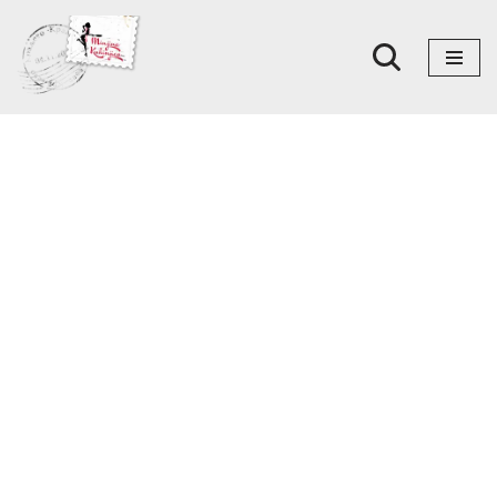
Skoči
na
sadržaj