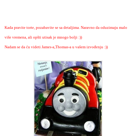
Kada pravite torte, pozabavite se sa detaljima. Naravno da oduzimaju malo
više vremena, ali opšti utisak je mnogo bolji :))
Nadam se da ću videti James-a,Thomas-a u vašem izvođenju :))