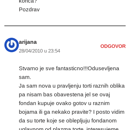
korica?
Pozdrav
arijana
ODGOVOR
28/04/2010 u 23:54
Stvarno je sve fantasticno!!!Odusevljena
sam.
Ja sam nova u pravljenju torti raznih oblika
pa nisam bas obavestena jel se ovaj
fondan kupuje ovako gotov u raznim
bojama ili ga nekako pravite? I posto vidim
da su torte koje se oblepljuju fondanom
uglavnom od plazma torte, interesujeme