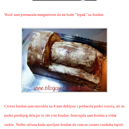
Vozić sam premazala margarinom da mi bude “lepak” za fondan.
Crveni fondan sam razvukla na 4 mm debljine i prebacila preko vozića, ali ne
preko prednjeg dela,jer tu ide crni fondan. Izravnjala sam fondan a višak
isekla.
Vodite računa kada stavljate fondan da vam ne ostane vazduha ispod,