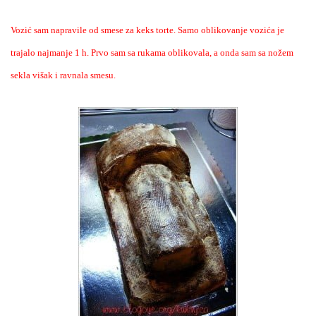
Vozić sam napravile od smese za keks torte. Samo oblikovanje vozića je
trajalo najmanje 1 h. Prvo sam sa rukama oblikovala, a onda sam sa nožem
sekla višak i ravnala smesu.