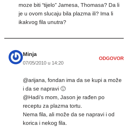
moze biti “tijelo” Jamesa, Thomasa? Da li
je u ovom slucaju bila plazma ili? Ima li
ikakvog fila unutra?
Minja
ODGOVOR
07/05/2010 u 14:20
@arijana, fondan ima da se kupi a može
i da se napravi 🙂
@Hadi’s mom, Jason je rađen po
receptu za plazma tortu.
Nema fila, ali može da se napravi i od
korica i nekog fila.