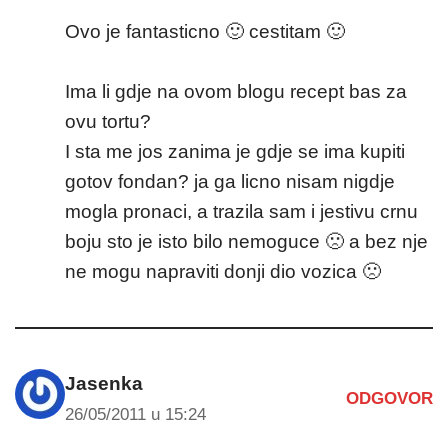
Ovo je fantasticno 🙂 cestitam 🙂
Ima li gdje na ovom blogu recept bas za
ovu tortu?
I sta me jos zanima je gdje se ima kupiti
gotov fondan? ja ga licno nisam nigdje
mogla pronaci, a trazila sam i jestivu crnu
boju sto je isto bilo nemoguce 🙁 a bez nje
ne mogu napraviti donji dio vozica 🙁
Jasenka
ODGOVOR
26/05/2011 u 15:24