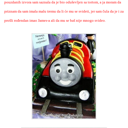
pouzdanih izvora sam saznala da je bio oduševljen sa tortom, a ja moram da
priznam da sam imala malu tremu da li će mu se svideti, jer sam čula da je i za
prošli rođendan imao James-a ali da mu se baš nije mnogo svideo.