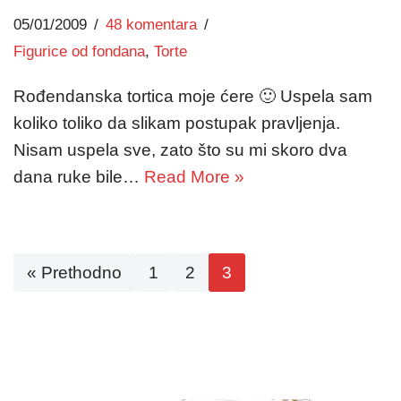
05/01/2009
48 komentara
Figurice od fondana
,
Torte
Rođendanska tortica moje ćere 🙂 Uspela sam
koliko toliko da slikam postupak pravljenja.
Nisam uspela sve, zato što su mi skoro dva
dana ruke bile…
Read More »
« Prethodno
1
2
3