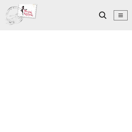
Skoči
na
sadržaj