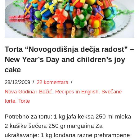
Torta “Novogodišnja dečja radost” –
New Year’s Day and children’s joy
cake
28/12/2009
22 komentara
Nova Godina i Božić
,
Recipes in English
,
Svečane
torte
,
Torte
Potrebno za tortu: 1 kg jafa keksa 250 ml mleka
2 kašike šećera 250 gr margarina Za
ukrašavanje: 1 kg fondana razne prehrambene