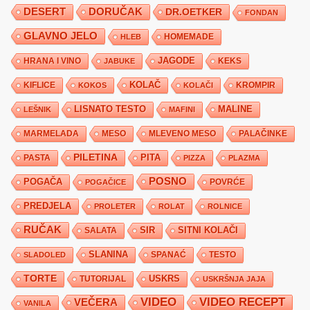
DESERT
DORUČAK
DR.OETKER
FONDAN
GLAVNO JELO
HLEB
HOMEMADE
JAGODE
HRANA I VINO
KEKS
JABUKE
KIFLICE
KOLAČ
KROMPIR
KOKOS
KOLAČI
LISNATO TESTO
MALINE
LEŠNIK
MAFINI
MARMELADA
MESO
MLEVENO MESO
PALAČINKE
PILETINA
PITA
PASTA
PIZZA
PLAZMA
POSNO
POGAČA
POVRĆE
POGAČICE
PREDJELA
PROLETER
ROLAT
ROLNICE
RUČAK
SIR
SITNI KOLAČI
SALATA
SLANINA
SPANAĆ
TESTO
SLADOLED
TORTE
USKRS
TUTORIJAL
USKRŠNJA JAJA
VIDEO
VIDEO RECEPT
VEČERA
VANILA