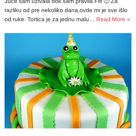
Juče sam uživala dok sam pravila Fifi 🙂 Za
razliku od pre nekoliko dana,ovde mi je sve išlo
od ruke. Tortica je za jednu malu…
Read More »