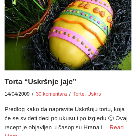
Torta “Uskršnje jaje”
14/04/2009
30 komentara
Torte
,
Uskrs
Predlog kako da napravite Uskršnju tortu, koja
će se svideti deci po ukusu i po izgledu 🙂 Ovaj
recept je objavljen u časopisu Hrana i…
Read