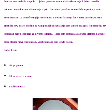
Fondan sam podelila na pola. U jednu polovinu sam dodala zelenu boju i dobro umesila
rukama. Koristila sam Wilton boje u gelu.
Na radnu površinu stavite šećer u prahu,a onda
zeleni fondan. Uz pomoć oklagije razvite koru da bude šira nego što je torta. Ako imate neku
plastičnu cev, ona će odlično da vam posluži za razvijanje kore umesto oklagije. Na plastičnu cev
se fondan manje lepi nego za drvenu oklagiju.
Tortu sam premazala sa buter kremom pa preko
njega stavila razvučeni fondan. Višak fondana sam isekla nožem.
Butter krem:
120 gr putera
160 gr šećera u prahu
2 kašike mleka