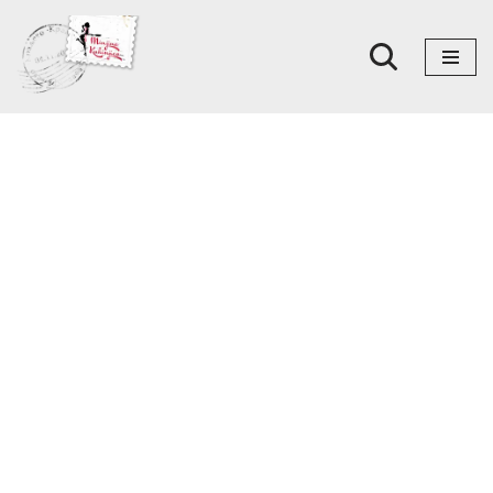
Skoči
na
sadržaj