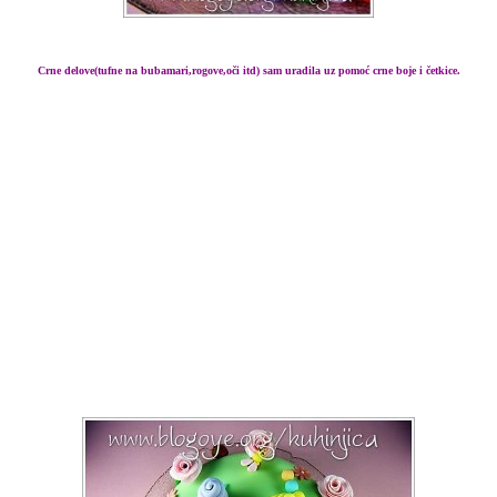
Crne delove(tufne na bubamari,rogove,oči itd) sam uradila uz pomoć crne boje i četkice.