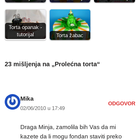
Torta opanak -
tutorijal
Torta žabac
23 mišljenja na „Prolećna torta“
Mika
ODGOVOR
02/06/2010 u 17:49
Draga Minja, zamolila bih Vas da mi
kazete da li mogu fondan staviti preko