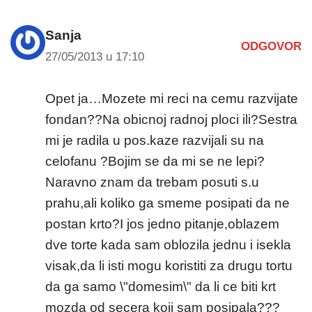
Sanja
ODGOVOR
27/05/2013 u 17:10
Opet ja…Mozete mi reci na cemu razvijate
fondan??Na obicnoj radnoj ploci ili?Sestra
mi je radila u pos.kaze razvijali su na
celofanu ?Bojim se da mi se ne lepi?
Naravno znam da trebam posuti s.u
prahu,ali koliko ga smeme posipati da ne
postan krto?I jos jedno pitanje,oblazem
dve torte kada sam oblozila jednu i isekla
visak,da li isti mogu koristiti za drugu tortu
da ga samo \"domesim\" da li ce biti krt
mozda od secera koji sam posipala???