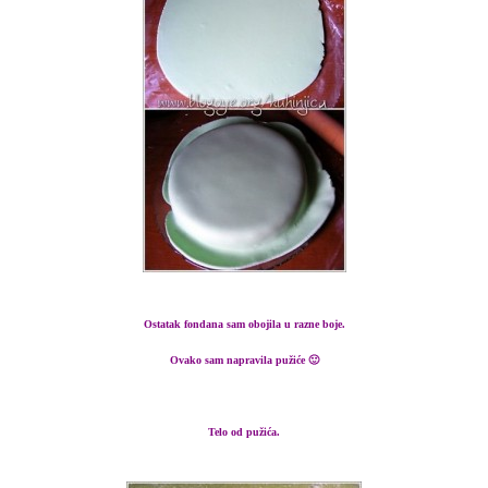
Ostatak fondana sam obojila u razne boje.
Ovako sam napravila pužiće 🙂
Telo od pužića.