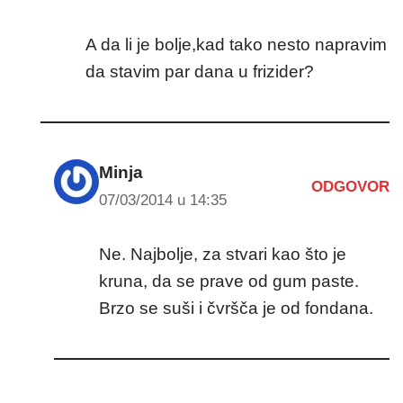
A da li je bolje,kad tako nesto napravim
da stavim par dana u frizider?
Minja
ODGOVOR
07/03/2014 u 14:35
Ne. Najbolje, za stvari kao što je
kruna, da se prave od gum paste.
Brzo se suši i čvršča je od fondana.