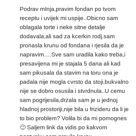
Podrav mInja,pravim fondan po tvom
receptu i uvijek mi uspije..Obicno sam
oblagala torte i neke sitne detalje
dodavala,ali sad za kcerkin rodj.sam
pronasla krunu od fondana i rjesila da je
napravim….Sve sam uradila kako treba,i
presavijena mi je stajala 5 dana ali kad
sam pikusala da stavim na toru ona je
padala nije mogla cvrsto da stoji,bukvalno
nije se dobro osusila i stvrdnula..U cemu
sam pogrijesila,drzala sam je u jednoj
hladnoj prostoriji,nije bila u frizideru da li je
to bio problem? Volila bi da mi pomognes
🙂 Saljem link da vidis po kakvom