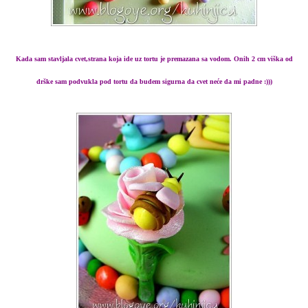
Kada sam stavljala cvet,strana koja ide uz tortu je premazana sa vodom. Onih 2 cm viška od
drške sam podvukla pod tortu da budem sigurna da cvet neće da mi padne :)))