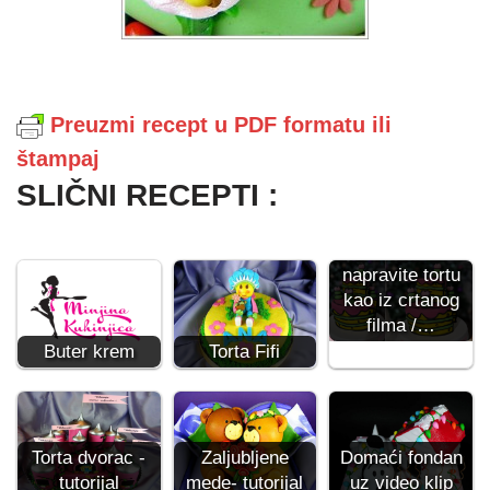
Preuzmi recept u PDF formatu ili
štampaj
SLIČNI RECEPTI :
Kako da
napravite tortu
kao iz crtanog
filma /…
Buter krem
Torta Fifi
Torta dvorac -
Zaljubljene
Domaći fondan
tutorijal
mede- tutorijal
uz video klip