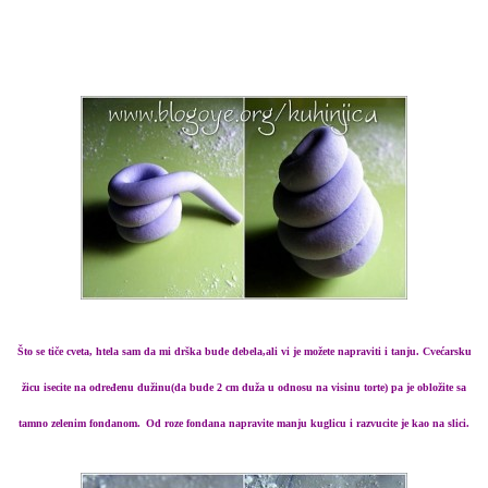
Što se tiče cveta, htela sam da mi drška bude debela,ali vi je možete napraviti i tanju. Cvećarsku
žicu isecite na određenu dužinu(da bude 2 cm duža u odnosu na visinu torte) pa je obložite sa
tamno zelenim fondanom.
Od roze fondana napravite manju kuglicu i razvucite je kao na slici.