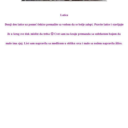
Latica
Donji deo latice uz pomoć četkice premažite sa vodom da se bolje zalepi. Pravite latice i stavljajte
ih u krug sve dok mislite da treba 🙂 Cvet sam na kraju premazala sa sedefastom bojom da
malo ima sjaj. List sam napravila sa modlicom u obliku srca i malo sa nožem napravila žilice.