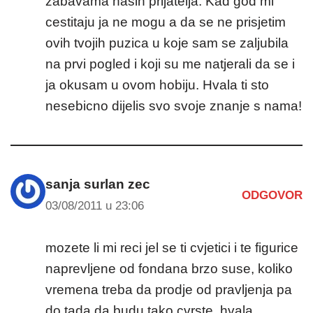
zabavama nasih prijatelja. Kad god mi
cestitaju ja ne mogu a da se ne prisjetim
ovih tvojih puzica u koje sam se zaljubila
na prvi pogled i koji su me natjerali da se i
ja okusam u ovom hobiju. Hvala ti sto
nesebicno dijelis svo svoje znanje s nama!
sanja surlan zec
ODGOVOR
03/08/2011 u 23:06
mozete li mi reci jel se ti cvjetici i te figurice
naprevljene od fondana brzo suse, koliko
vremena treba da prodje od pravljenja pa
do tada da budu tako cvrste, hvala