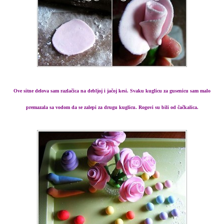
Ove sitne delova sam razlačica na debljoj i jačoj kesi. Svaku kuglicu za gusenicu sam malo
premazala sa vodom da se zalepi za drugu kuglicu. Rogovi su bili od čačkalica.