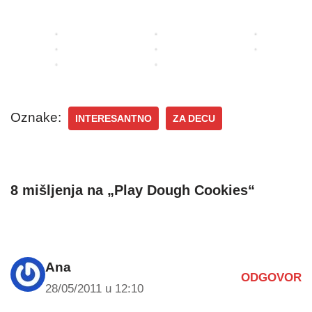
n
c
e
i
o
k
m
c
i
a
o
ć
p
e
a
i
k
m
)
i
s
u
a
Oznake:
INTERESANTNO
ZA DECU
8 mišljenja na „Play Dough Cookies“
Ana
ODGOVOR
28/05/2011 u 12:10