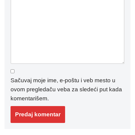
Sačuvaj moje ime, e-poštu i veb mesto u
ovom pregledaču veba za sledeći put kada
komentarišem.