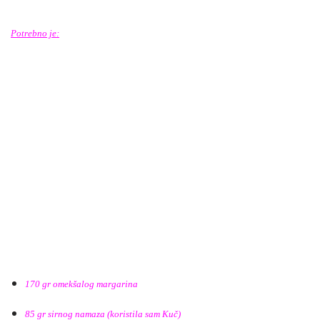
Potrebno je:
170 gr omekšalog margarina
85 gr sirnog namaza (koristila sam Kuč)