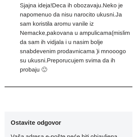
Sjajna ideja!Deca ih obozavaju.Neko je
napomenuo da nisu narocito ukusni.Ja
sam koristila aromu vanile iz
Nemacke,pakovana u ampulicama(mislim
da sam ih vidjala i u nasim bolje
snabdevenim prodavnicama )i mnooogo
su ukusni.Preporucujem svima da ih
probaju 🙂
Ostavite odgovor
Vaša adresa e-pošte neće biti objavljena.