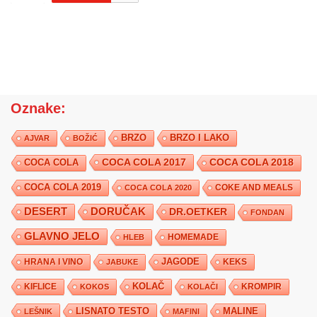
Oznake:
BRZO
BRZO I LAKO
AJVAR
BOŽIĆ
COCA COLA 2017
COCA COLA
COCA COLA 2018
COCA COLA 2019
COKE AND MEALS
COCA COLA 2020
DESERT
DORUČAK
DR.OETKER
FONDAN
GLAVNO JELO
HLEB
HOMEMADE
JAGODE
HRANA I VINO
KEKS
JABUKE
KIFLICE
KOLAČ
KROMPIR
KOKOS
KOLAČI
LISNATO TESTO
MALINE
LEŠNIK
MAFINI