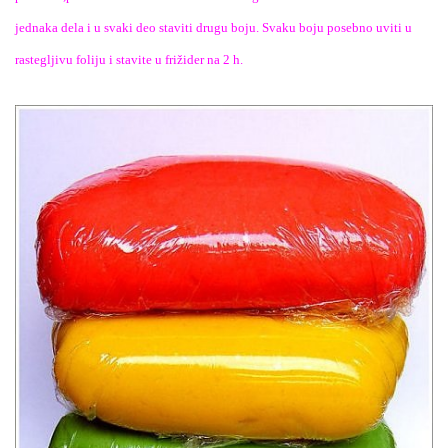
jednaka dela i u svaki deo staviti drugu boju. Svaku boju posebno uviti u
rastegljivu foliju i stavite u frižider na 2 h.