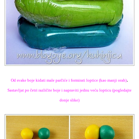
.
Od svake boje kidati male parčiće i formirati loptice (kao manji orah)
Sastavljat po četri različite boje i napraviti jednu veću lopticu (pogledajte
donje slike)