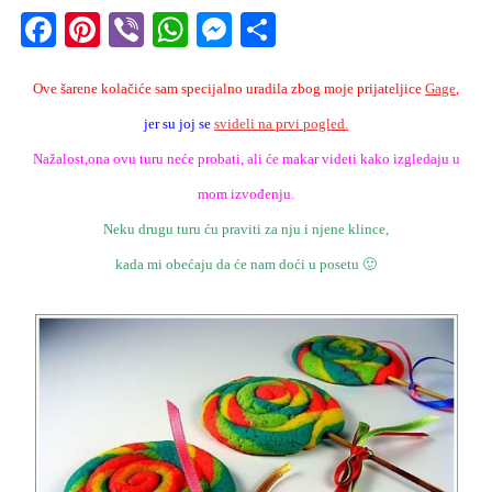
F
Pi
Vi
W
M
S
a
nt
b
h
e
h
Ove šarene kolačiće sam specijalno uradila zbog moje prijateljice
c
er
er
at
ss
ar
Gage
,
e
e
jer su joj se
s
svideli na prvi pogled.
e
e
Nažalost,ona ovu turu neće probati, ali će makar videti kako izgledaju u
b
st
A
n
o
p
mom izvođenju.
g
o
Neku drugu turu ću praviti za nju i njene klince,
p
er
k
kada mi obećaju da će nam doći u posetu 🙂