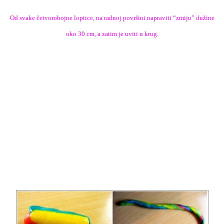
Od svake četvorobojne loptice, na radnoj površini napraviti “zmiju” dužine
oko 30 cm, a zatim je uviti u krug.