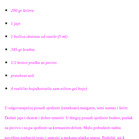
200 gr šećera
1 jaje
1 bočica ekstrata od vanile (5 ml)
345 gr brašna
1/2 kesice praška za pecivo
prstohvat soli
4 različite boje(koristila sam wilton gel boje)
U odgovarajućoj posudi sjediniti (izmiksati) margarin, sirni namaz i šećer.
Dodati jaje i ekstrat i dobro umutiti. U drugoj posudi sjediniti brašno, prašak
za pecivo i so,pa sjediniti sa kremastim delom. Malo pobrašniti radnu
površinu,prebaciti testo i umesiti u mekanu glatku smesu. Podeliti na 4