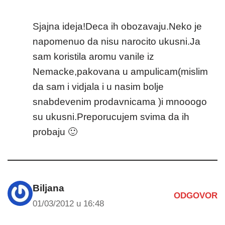
Sjajna ideja!Deca ih obozavaju.Neko je
napomenuo da nisu narocito ukusni.Ja
sam koristila aromu vanile iz
Nemacke,pakovana u ampulicam(mislim
da sam i vidjala i u nasim bolje
snabdevenim prodavnicama )i mnooogo
su ukusni.Preporucujem svima da ih
probaju 🙂
Biljana
ODGOVOR
01/03/2012 u 16:48