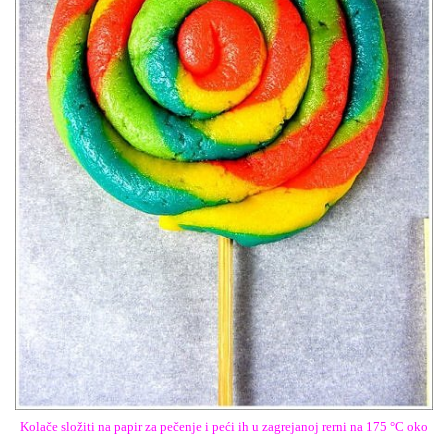
Kolače složiti na papir za pečenje i peći ih u zagrejanoj rerni na 175 °C oko