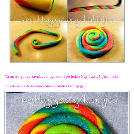
Na mestu gde se završava krug staviti po jedan štapić za ražnjiće,mada
možete ostaviti da vam kolačići budu i bez njega.