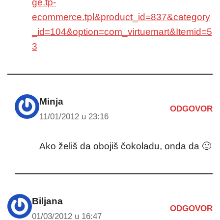
ge.tp-
ecommerce.tpl&product_id=837&category
_id=104&option=com_virtuemart&Itemid=5
3
Minja
ODGOVOR
11/01/2012 u 23:16
Ako želiš da obojiš čokoladu, onda da 🙂
Biljana
ODGOVOR
01/03/2012 u 16:47