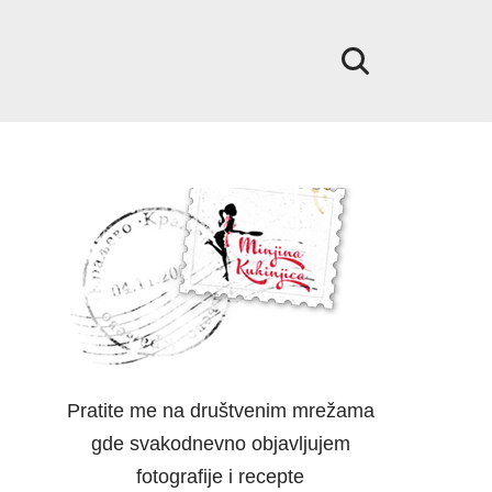
Pratite me na društvenim mrežama
gde svakodnevno objavljujem
fotografije i recepte