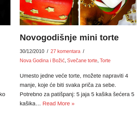
Novogodišnje mini torte
30/12/2010
27 komentara
Nova Godina i Božić
,
Svečane torte
,
Torte
Umesto jedne veće torte, možete napraviti 4
manje, koje će biti svaka priča za sebe.
Ako
Potrebno za patišpanj: 5 jaja 5 kašika šećera 5
kašika…
Read More »