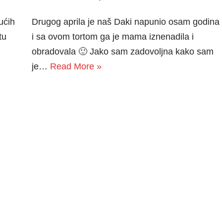
ućih
Drugog aprila je naš Daki napunio osam godina
tu
i sa ovom tortom ga je mama iznenadila i
obradovala 🙂 Jako sam zadovoljna kako sam
je…
Read More »