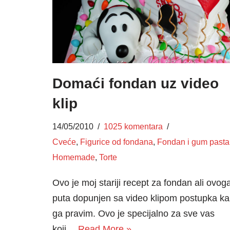
Domaći fondan uz video
klip
14/05/2010
1025 komentara
Cveće
,
Figurice od fondana
,
Fondan i gum pasta
Homemade
,
Torte
Ovo je moj stariji recept za fondan ali ovog
puta dopunjen sa video klipom postupka k
ga pravim. Ovo je specijalno za sve vas
koji…
Read More »