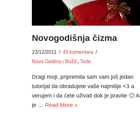
Novogodišnja čizma
23/12/2011
45 komentara
Nova Godina i Božić
,
Torte
Dragi moji, pripremila sam vam još jedan
tutorijal da obradujete vaše najmilije <3 a
verujem i da ćete uživati dok je pravite 🙂 
je …
Read More »