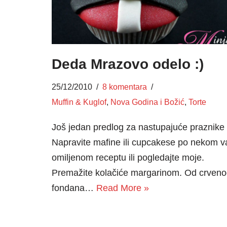
Deda Mrazovo odelo :)
25/12/2010
8 komentara
Muffin & Kuglof
,
Nova Godina i Božić
,
Torte
Još jedan predlog za nastupajuće praznike
Napravite mafine ili cupcakese po nekom v
omiljenom receptu ili pogledajte moje.
Premažite kolačiće margarinom. Od crven
fondana…
Read More »