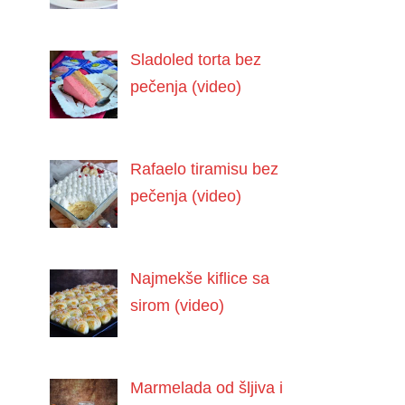
Sladoled torta bez
pečenja (video)
Rafaelo tiramisu bez
pečenja (video)
Najmekše kiflice sa
sirom (video)
Marmelada od šljiva i