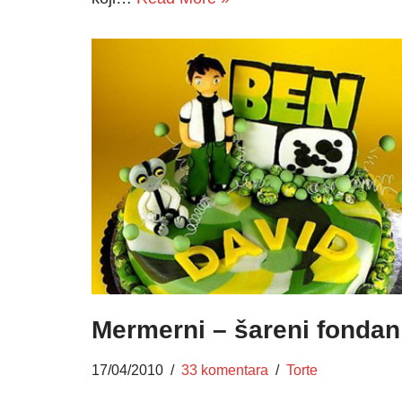
Mermerni – šareni fondan
17/04/2010
33 komentara
Torte