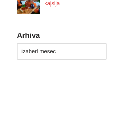
kajsija
Arhiva