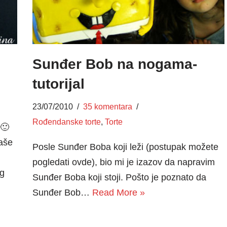
Sunđer Bob na nogama-
tutorijal
23/07/2010
35 komentara
Rođendanske torte
,
Torte
 🙂
aše
Posle Sunđer Boba koji leži (postupak možete
pogledati ovde), bio mi je izazov da napravim
og
Sunđer Boba koji stoji. Pošto je poznato da
Sunđer Bob…
Read More »