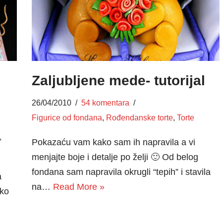
Zaljubljene mede- tutorijal
26/04/2010
54 komentara
Figurice od fondana
,
Rođendanske torte
,
Torte
,
Pokazaću vam kako sam ih napravila a vi
menjajte boje i detalje po želji 🙂 Od belog
fondana sam napravila okrugli “tepih” i stavila
a
na…
Read More »
ako