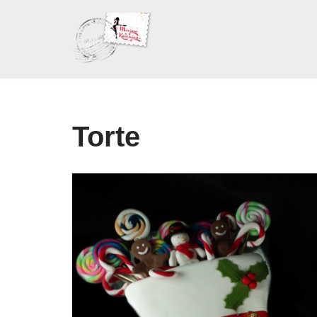
Skoči
na
sadržaj
Torte