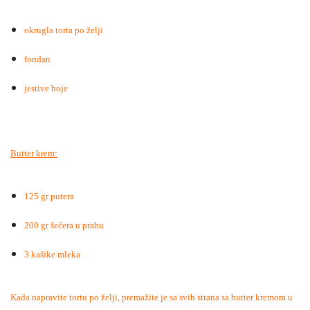
okrugla torta po želji
fondan
jestive boje
Butter krem:
125 gr putera
200 gr šećera u prahu
3 kašike mleka
Kada napravite tortu po želji, premažite je sa svih strana sa butter kremom u