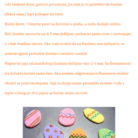
vrlo tankom sloju, gotovo prozirnom, jer nam je to potrebno da fondan
(dekor masa) lepo prilegne na tortu.
Butter krem : Umutite puter sa šećerom u prahu, a onda dodajte mleko.
Beli fondan razvucite na 4-5 mm debljine, prebacite preko torte i izravnjajte,
a višak fondana isecite. Ako vam se desi da na fondanu ima mehurića, sa
tankom iglom probušite fondan i istisnite vazduh.
Napravite jaja od raznih boja fondana debljine oko 2-3 mm. Sa flomasterom
(za kolače) iscrtati razne šare. Ako nemate odgovarajuće flomastere možete
obojiti sa jestivim bojama. Jaja sa donje strane premažite sa malo vode i
lepite u krug po dva jajeta sa bočne strane na torti.