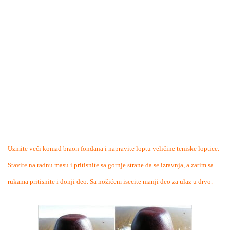
Uzmite veći komad braon fondana i napravite loptu veličine teniske loptice.
Stavite na radnu masu i pritisnite sa gornje strane da se izravnja, a zatim sa
rukama pritisnite i donji deo. Sa nožićem isecite manji deo za ulaz u drvo.