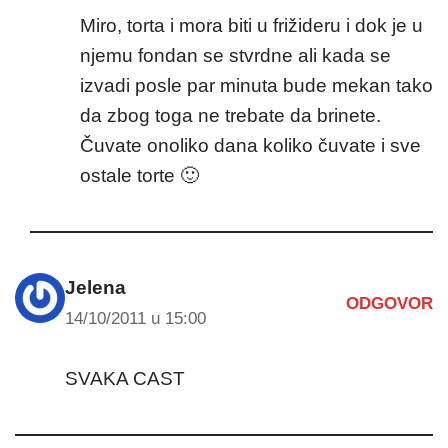
Miro, torta i mora biti u frižideru i dok je u
njemu fondan se stvrdne ali kada se
izvadi posle par minuta bude mekan tako
da zbog toga ne trebate da brinete.
Čuvate onoliko dana koliko čuvate i sve
ostale torte 🙂
Jelena
ODGOVOR
14/10/2011 u 15:00
SVAKA CAST