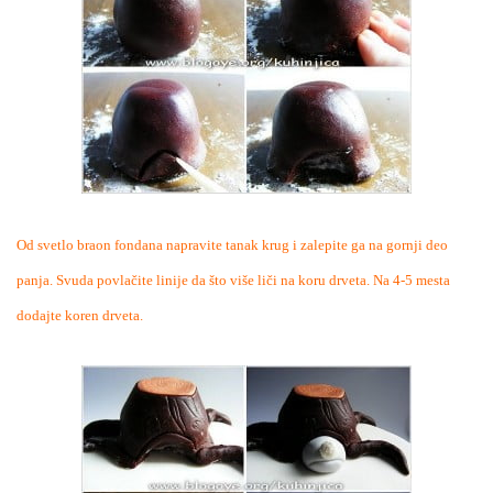
Od svetlo braon fondana napravite tanak krug i zalepite ga na gornji deo
panja. Svuda povlačite linije da što više liči na koru drveta. Na 4-5 mesta
dodajte koren drveta.