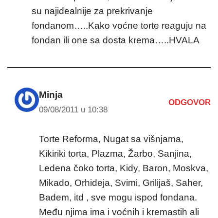
su najidealnije za prekrivanje
fondanom…..Kako voćne torte reaguju na
fondan ili one sa dosta krema…..HVALA
Minja
ODGOVOR
09/08/2011 u 10:38
Torte Reforma, Nugat sa višnjama,
Kikiriki torta, Plazma, Žarbo, Sanjina,
Ledena čoko torta, Kidy, Baron, Moskva,
Mikado, Orhideja, Svimi, Grilijaš, Saher,
Badem, itd , sve mogu ispod fondana.
Među njima ima i voćnih i kremastih ali