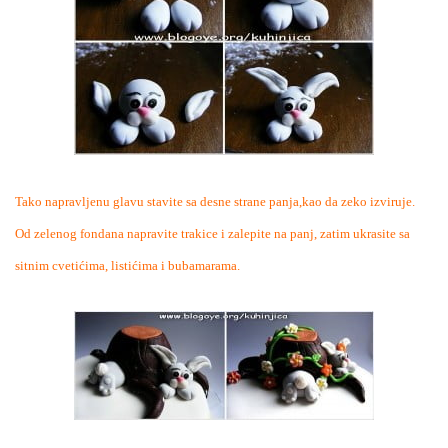
Tako napravljenu glavu stavite sa desne strane panja,kao da zeko izviruje.
Od zelenog fondana napravite trakice i zalepite na panj, zatim ukrasite sa
sitnim cvetićima, listićima i bubamarama.