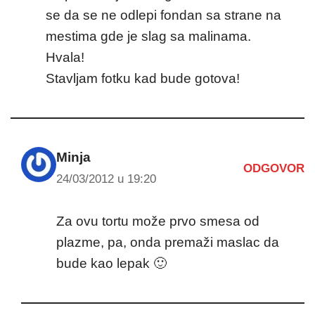
se da se ne odlepi fondan sa strane na
mestima gde je slag sa malinama.
Hvala!
Stavljam fotku kad bude gotova!
Minja
ODGOVOR
24/03/2012 u 19:20
Za ovu tortu može prvo smesa od
plazme, pa, onda premaži maslac da
bude kao lepak 🙂