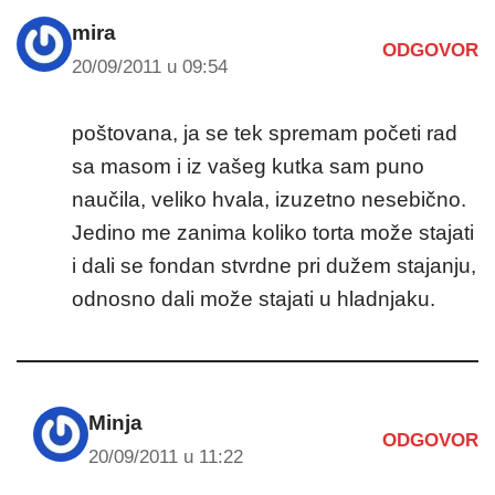
mira
ODGOVOR
20/09/2011 u 09:54
poštovana, ja se tek spremam početi rad
sa masom i iz vašeg kutka sam puno
naučila, veliko hvala, izuzetno nesebično.
Jedino me zanima koliko torta može stajati
i dali se fondan stvrdne pri dužem stajanju,
odnosno dali može stajati u hladnjaku.
Minja
ODGOVOR
20/09/2011 u 11:22