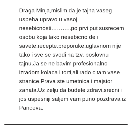
Draga Minja,mislim da je tajna vaseg
uspeha upravo u vasoj
nesebicnosti………..po prvi put susrecem
osobu koja tako nesebicno deli
savete,recepte,preporuke,uglavnom nije
tako i sve se svodi na tzv. poslovnu
tajnu.Ja se ne bavim profesionalno
izradom kolaca i torti,ali rado citam vase
stranice.Prava ste umetnica i majstor
zanata.Uz zelju da budete zdravi,srecni i
jos uspesniji saljem vam puno pozdrava iz
Panceva.