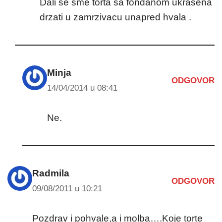
Dali se sme torta sa fondanom ukrasena
drzati u zamrzivacu unapred hvala .
Minja
ODGOVOR
14/04/2014 u 08:41
Ne.
Radmila
ODGOVOR
09/08/2011 u 10:21
Pozdrav i pohvale,a i molba….Koje torte