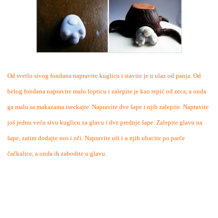
Od svetlo sivog fondana napravite kuglicu i stavite je u ulaz od panja. Od
belog fondana napravite malu lopticu i zalepite je kao repić od zeca, a onda
ga malo sa makazama iseckajte. Napravite dve šape i njih zalepite. Napravite
još jednu veću sivu kuglicu za glavu i dve prednje šape. Zalepite glavu na
šape, zatim dodajte nos i oči. Napravite uši i u njih ubacite po parče
čačkalice, a onda ih zabodite u glavu.