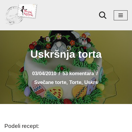
Skoči
na
sadržaj
Uskršnja torta
03/04/2010
53 komentara
Svečane torte
,
Torte
,
Uskrs
Podeli recept: