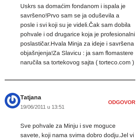
Uskrs sa domaćim fondanom i ispala je
savršeno!Prvo sam se ja oduševila a
posle i svi koji su je videli.Čak sam dobila
pohvale i od drugarice koja je profesionalni
poslastičar.Hvala Minja za ideje i savršena
objašnjenja!Za Slavicu : ja sam flomastere
naručila sa tortekovog sajta ( torteco.com )
Tatjana
ODGOVOR
19/06/2011 u 13:51
Sve pohvale za Minju i sve moguce
savete, koji nama svima dobro dodju.Jel vi