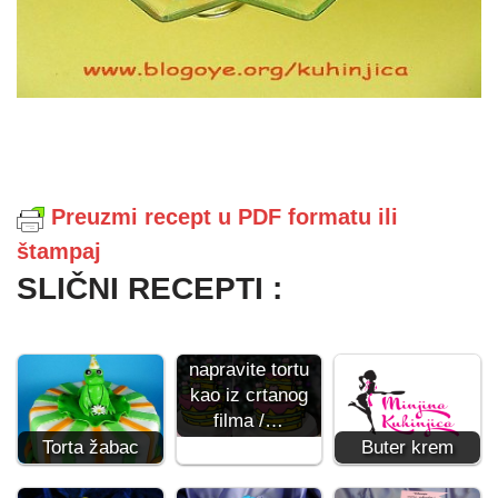
Preuzmi recept u PDF formatu ili
štampaj
SLIČNI RECEPTI :
Kako da
napravite tortu
kao iz crtanog
filma /…
Torta žabac
Buter krem