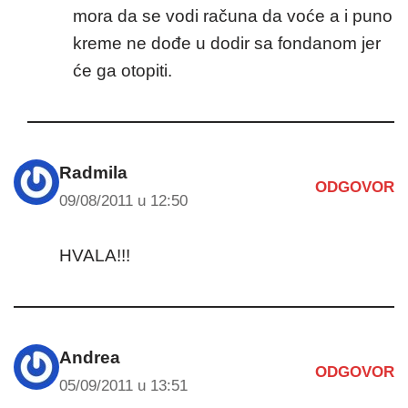
mora da se vodi računa da voće a i puno
kreme ne dođe u dodir sa fondanom jer
će ga otopiti.
Radmila
ODGOVOR
09/08/2011 u 12:50
HVALA!!!
Andrea
ODGOVOR
05/09/2011 u 13:51