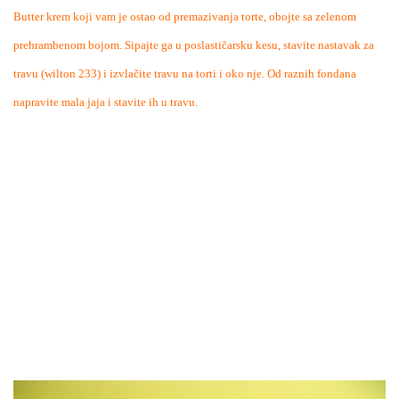
Butter krem koji vam je ostao od premazivanja torte, obojte sa zelenom
prehrambenom bojom. Sipajte ga u poslastičarsku kesu, stavite nastavak za
travu (wilton 233) i izvlačite travu na torti i oko nje. Od raznih fondana
napravite mala jaja i stavite ih u travu.