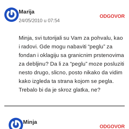
Marija
ODGOVOR
24/05/2010 u 07:54
Minja, svi tutorijali su Vam za pohvalu, kao
i radovi. Gde mogu nabaviti “peglu” za
fondan i oklagiju sa granicnim prstenovima
za debljinu? Da li za “peglu” moze posluziti
nesto drugo, slicno, posto nikako da vidim
kako izgleda ta strana kojom se pegla.
Trebalo bi da je skroz glatka, ne?
Minja
ODGOVOR