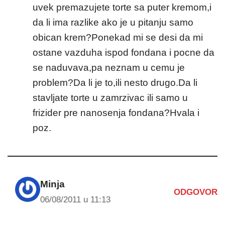
uvek premazujete torte sa puter kremom,i
da li ima razlike ako je u pitanju samo
obican krem?Ponekad mi se desi da mi
ostane vazduha ispod fondana i pocne da
se naduvava,pa neznam u cemu je
problem?Da li je to,ili nesto drugo.Da li
stavljate torte u zamrzivac ili samo u
frizider pre nanosenja fondana?Hvala i
poz.
Minja
ODGOVOR
06/08/2011 u 11:13