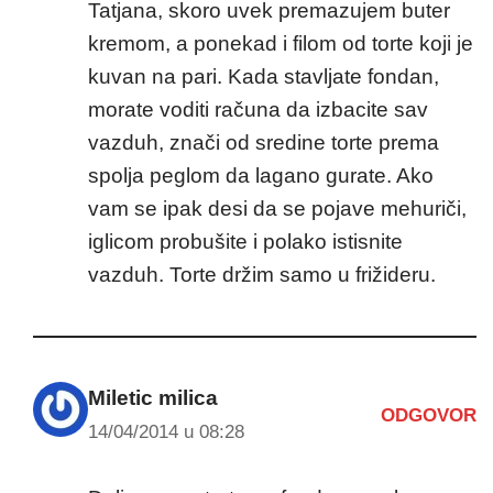
Tatjana, skoro uvek premazujem buter
kremom, a ponekad i filom od torte koji je
kuvan na pari. Kada stavljate fondan,
morate voditi računa da izbacite sav
vazduh, znači od sredine torte prema
spolja peglom da lagano gurate. Ako
vam se ipak desi da se pojave mehuriči,
iglicom probušite i polako istisnite
vazduh. Torte držim samo u frižideru.
Miletic milica
ODGOVOR
14/04/2014 u 08:28