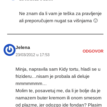
Ne znam da li vam je teška za pravljenje
ali preporučujem nugat sa višnjama 🙂
Jelena
ODGOVOR
23/03/2012 u 17:53
Minja, napravila sam Kidy tortu, hladi se u
frizideru…nisam je probala ali deluje
mmmmmmm…
Molim te, posavetuj me, da li je bolje da je
namazem buter kremom ili onom smesom
od plazme, jer odozgo ide fondan? Plasim