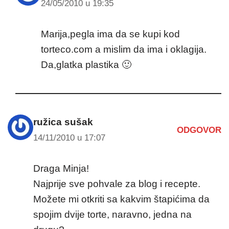
24/05/2010 u 19:35
Marija,pegla ima da se kupi kod
torteco.com a mislim da ima i oklagija.
Da,glatka plastika 🙂
ružica sušak
ODGOVOR
14/11/2010 u 17:07
Draga Minja!
Najprije sve pohvale za blog i recepte.
Možete mi otkriti sa kakvim štapićima da
spojim dvije torte, naravno, jedna na