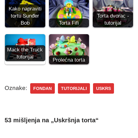
Kako napraviti
tortu Sunđer
Torta dvorac -
Bob
Torta Fifi
tutorijal
Mack the Truck
tutorijal
Prolećna torta
Oznake:
FONDAN
TUTORIJALI
USKRS
53 mišljenja na „Uskršnja torta“