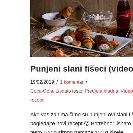
Punjeni slani fišeci (video
19/02/2019
1 komentar
Coca-Cola
,
Lisnato testo
,
Predjela hladna
,
Video
recepti
Ako vas zanima čime su punjeni ovi slani fi
pogledajte novi recept 🙂 Potrebno: lisnato
testo 100 g sirnog namaza 100 g kisele