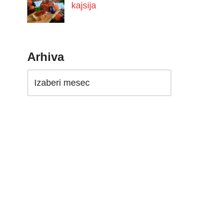
kajsija
Arhiva