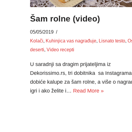
Šam rolne (video)
05/05/2019
Kolači
,
Kuhinjica vas nagrađuje
,
Lisnato testo
,
Os
deserti
,
Video recepti
U saradnji sa dragim prijateljima iz
Dekorissimo.rs, tri dobitnika sa Instagrama
dobiće kalupe za šam rolne, a više o nagra
igri i ako želite i…
Read More »