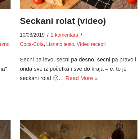
)
Seckani rolat (video)
10/03/2019
2 komentara
azno
Coca-Cola
,
Lisnato testo
,
Video recepti
Secni pa levo, secni pa desno, secni pa pravo i
na”
onda sve iz početka i sve do kraja – e, to je
seckani rolat 🙂…
Read More »
m