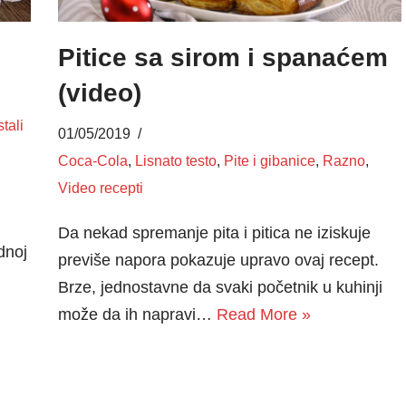
Pitice sa sirom i spanaćem
(video)
tali
01/05/2019
Coca-Cola
,
Lisnato testo
,
Pite i gibanice
,
Razno
,
Video recepti
Da nekad spremanje pita i pitica ne iziskuje
dnoj
previše napora pokazuje upravo ovaj recept.
Brze, jednostavne da svaki početnik u kuhinji
može da ih napravi…
Read More »