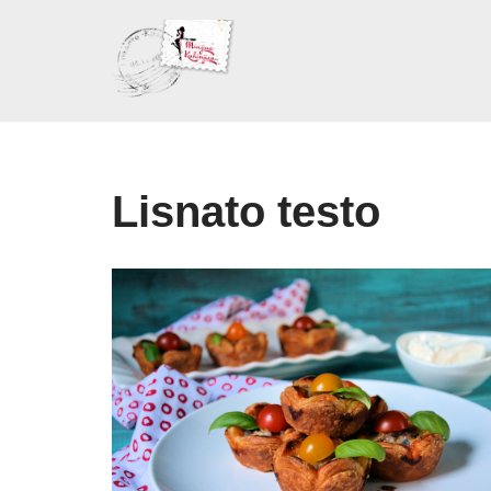
Skoči
na
sadržaj
Lisnato testo