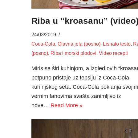
Riba u “kroasanu” (video
24/03/2019
Coca-Cola
,
Glavna jela (posno)
,
Lisnato testo
,
R
(posno)
,
Riba i morski plodovi
,
Video recepti
Miris se širi kuhinjom, a izgled ovih “kroasa
potpuno pristaje uz tepsiju iz Coca-Cola
kuhinjskog seta. Coca-Cola poklanja svoji
vernim fanovima svašta zanimljivo iz
nove…
Read More »