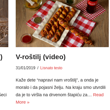
)
V-roštilj (video)
31/01/2019
Lisnato testo
Kaže dete “napravi nam vroštilj”, a onda je
moralo i da pojasni želju. Na kraju smo utvrdili
šeci
da je to viršla na drvenom štapiću za…
Read
More »