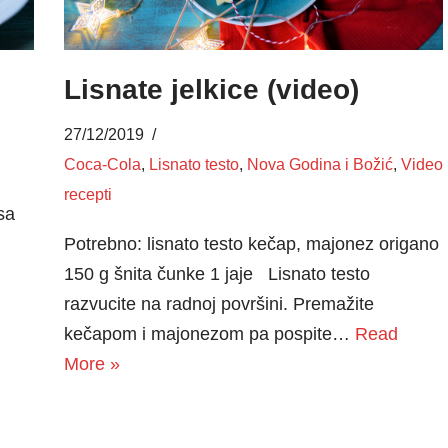
Lisnate jelkice (video)
27/12/2019
Coca-Cola
,
Lisnato testo
,
Nova Godina i Božić
,
Video
recepti
sa
Potrebno: lisnato testo kečap, majonez origano
150 g šnita čunke 1 jaje Lisnato testo
razvucite na radnoj površini. Premažite
kečapom i majonezom pa pospite…
Read
More »