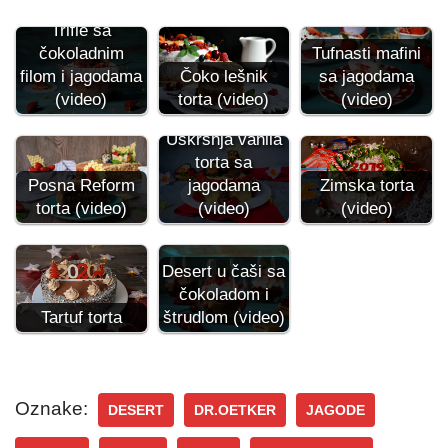
Trifle sa
čokoladnim
Tufnasti mafini
filom i jagodama
Čoko lešnik
sa jagodama
(video)
torta (video)
(video)
Uskršnja vanila
torta sa
Posna Reform
jagodama
Zimska torta
torta (video)
(video)
(video)
Desert u čaši sa
čokoladom i
Tartuf torta
štrudlom (video)
Oznake:
DESERT
DR.OETKER
JAGODE