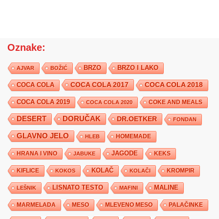
Oznake:
BRZO
BRZO I LAKO
AJVAR
BOŽIĆ
COCA COLA 2017
COCA COLA
COCA COLA 2018
COCA COLA 2019
COKE AND MEALS
COCA COLA 2020
DESERT
DORUČAK
DR.OETKER
FONDAN
GLAVNO JELO
HLEB
HOMEMADE
JAGODE
HRANA I VINO
KEKS
JABUKE
KIFLICE
KOLAČ
KROMPIR
KOKOS
KOLAČI
LISNATO TESTO
MALINE
LEŠNIK
MAFINI
MARMELADA
MESO
MLEVENO MESO
PALAČINKE