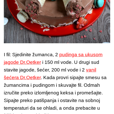
I fil: Sjedinite žumanca, 2
pudinga sa ukusom
jagode Dr.Oetker
i 150 ml vode. U drugi sud
stavite jagode, šećer, 200 ml vode i 2
vanil
šećera Dr.Oetker
. Kada provri sipajte smesu sa
žumancima i pudingom i skuvajte fil. Odmah
izručite preko izlomljenog keksa i promešajte.
Sipajte preko patišpanja i ostavite na sobnoj
temperaturi da se ohladi, a onda prebacite u