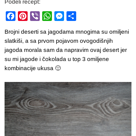
Podeli recept:
F
Pi
Vi
W
M
S
a
nt
b
h
e
h
Brojni deserti sa jagodama mnogima su omiljeni
c
er
er
at
ss
ar
slatkiši, a sa prvom pojavom ovogodišnjih
e
e
s
e
e
jagoda morala sam da napravim ovaj desert jer
b
st
A
n
su mi jagode i čokolada u top 3 omiljene
o
p
g
kombinacije ukusa 🙂
o
p
er
k