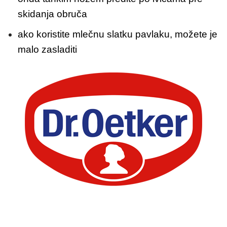
skidanja obruča
ako koristite mlečnu slatku pavlaku, možete je
malo zasladiti