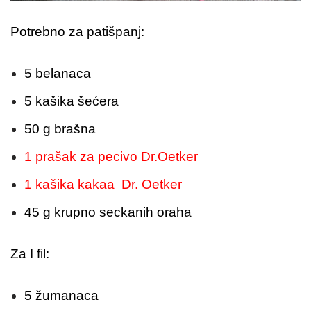
Potrebno za patišpanj:
5 belanaca
5 kašika šećera
50 g brašna
1 prašak za pecivo Dr.Oetker
1 kašika kakaa Dr. Oetker
45 g krupno seckanih oraha
Za I fil:
5 žumanaca