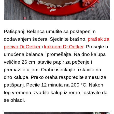
Patišpanj: Belanca umutite sa postepenim
dodavanjem šećera. Sjedinite brašno,
prašak za
pecivo Dr.Oetker
i
kakaom Dr.Oetker
. Prosejte u
umućena belanca i promešajte. Na dno kalupa
veličine 26 cm stavite papir za pečenje i
premažite uljem. Orahe iseckajte i stavite na
dno kalupa. Preko oraha rasporedite smesu za
patišpanj. Pecite 12 minuta na 200 °C. Nakon
tog vremena izvadite kalup iz rerne i ostavite da
se ohladi.