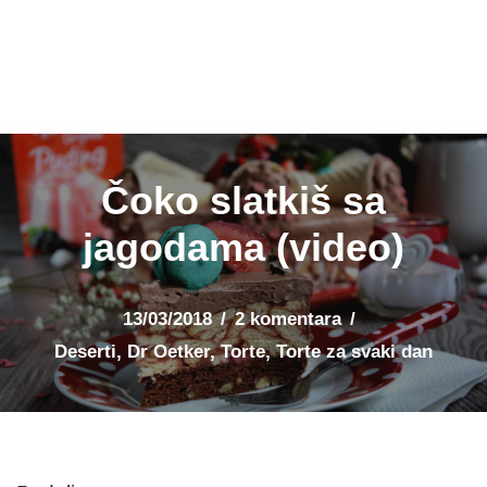
Čoko slatkiš sa
jagodama (video)
13/03/2018
2 komentara
Deserti
,
Dr Oetker
,
Torte
,
Torte za svaki dan