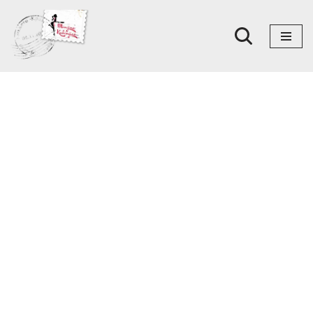
Skoči
na
sadržaj