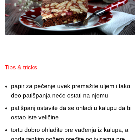
Tips & tricks
papir za pečenje uvek premažite uljem i tako
deo patišpanja neće ostati na njemu
patišpanj ostavite da se ohladi u kalupu da bi
ostao iste veličine
tortu dobro ohladite pre vađenja iz kalupa, a
onda tankim nožem pređite po ivicama pre