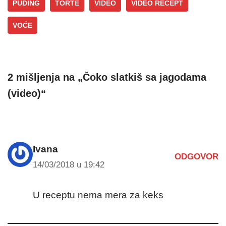
PUDING
TORTE
VIDEO
VIDEO RECEPT
VOĆE
2 mišljenja na „Čoko slatkiš sa jagodama
(video)“
Ivana
ODGOVOR
14/03/2018 u 19:42
U receptu nema mera za keks