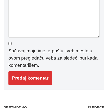
Sačuvaj moje ime, e-poštu i veb mesto u
ovom pregledaču veba za sledeći put kada
komentarišem.
PRETHODNO
SLEDEĆE