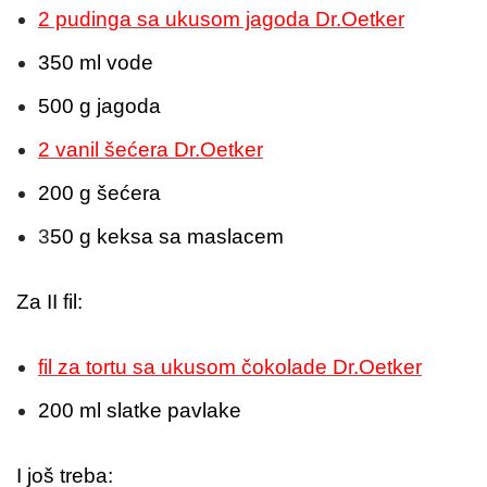
2 pudinga sa ukusom jagoda Dr.Oetker
350 ml vode
500 g jagoda
2 vanil šećera Dr.Oetker
200 g šećera
3
50 g keksa sa maslacem
Za II fil:
fil za tortu sa ukusom čokolade Dr.Oetker
200 ml slatke pavlake
I još treba: