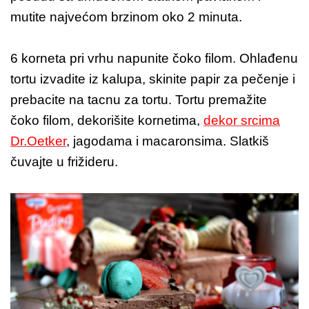
mutite najvećom brzinom oko 2 minuta.
6 korneta pri vrhu napunite čoko filom. Ohlađenu
tortu izvadite iz kalupa, skinite papir za pečenje i
prebacite na tacnu za tortu. Tortu premažite
čoko filom, dekorišite kornetima,
dekor srcima
Dr.Oetker
, jagodama i macaronsima. Slatkiš
čuvajte u frižideru.