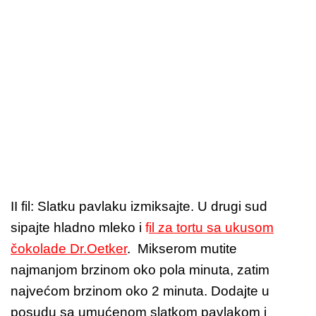
II fil: Slatku pavlaku izmiksajte. U drugi sud
sipajte hladno mleko i
f
il za tortu sa ukusom
čokolade Dr.Oetker
. Mikserom mutite
najmanjom brzinom oko pola minuta, zatim
najvećom brzinom oko 2 minuta. Dodajte u
posudu sa umućenom slatkom pavlakom i