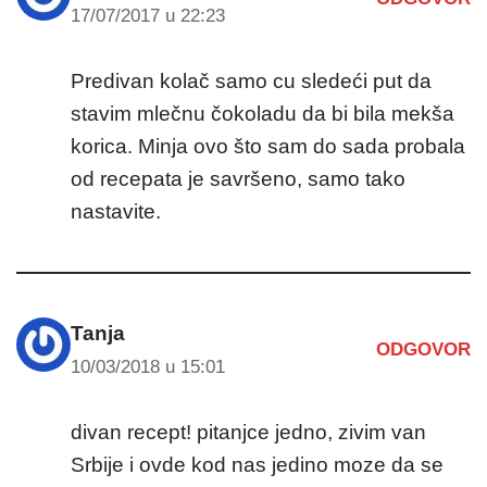
17/07/2017 u 22:23
Predivan kolač samo cu sledeći put da
stavim mlečnu čokoladu da bi bila mekša
korica. Minja ovo što sam do sada probala
od recepata je savršeno, samo tako
nastavite.
Tanja
ODGOVOR
10/03/2018 u 15:01
divan recept! pitanjce jedno, zivim van
Srbije i ovde kod nas jedino moze da se