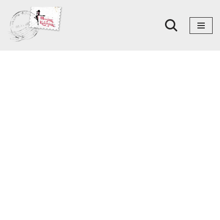
Skoči
na
sadržaj