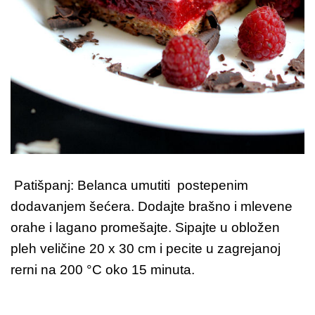
Patišpanj: Belanca umutiti postepenim
dodavanjem šećera. Dodajte brašno i mlevene
orahe i lagano promešajte. Sipajte u obložen
pleh veličine 20 x 30 cm i pecite u zagrejanoj
rerni na 200 °C oko 15 minuta.