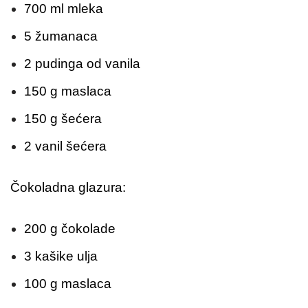
700 ml mleka
5 žumanaca
2 pudinga od vanila
150 g maslaca
150 g šećera
2 vanil šećera
Čokoladna glazura:
200 g čokolade
3 kašike ulja
100 g maslaca