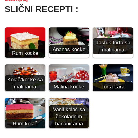
SLIČNI RECEPTI :
Jastuk torta sa
Ananas kocke
malinama
Rum kocke
Kolač/kocke sa
malinama
Malina kocke
Torta Lara
Vanil kolač sa
čokoladnim
Rum kolač
bananicama