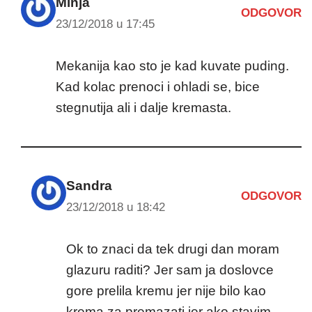
Minja
ODGOVOR
23/12/2018 u 17:45
Mekanija kao sto je kad kuvate puding.
Kad kolac prenoci i ohladi se, bice
stegnutija ali i dalje kremasta.
Sandra
ODGOVOR
23/12/2018 u 18:42
Ok to znaci da tek drugi dan moram
glazuru raditi? Jer sam ja doslovce
gore prelila kremu jer nije bilo kao
krema za premazati jer ako stavim