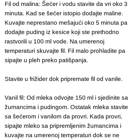
Fil od malina: Šećer i vodu stavite da vri oko 3
minuta. Kad se šećer istopio dodajte maline.
Kuvajte neprestano mešajući oko 5 minuta pa
dodajte puding iz kesice koji ste prethodno
rastvorili u 100 ml vode. Na umerenoj
temperaturi skuvajte fil. Fil malo prohladite pa
sipajte u pleh preko patišpanja.
Stavite u frižider dok pripremate fil od vanile.
Vanil fil: Od mleka odvojte 150 ml i sjedinite sa
žumancima i pudingom. Ostatak mleka stavite
sa šećerom i vanilom da provri. Kada provri,
sipajte mleko sa pripremljenim žumancima i
kuvajte na umerenoj temperaturi dok se ne