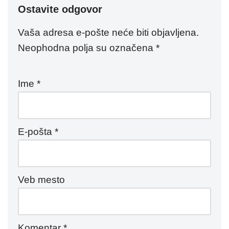
Ostavite odgovor
Vaša adresa e-pošte neće biti objavljena.
Neophodna polja su označena
*
Ime
*
E-pošta
*
Veb mesto
Komentar
*