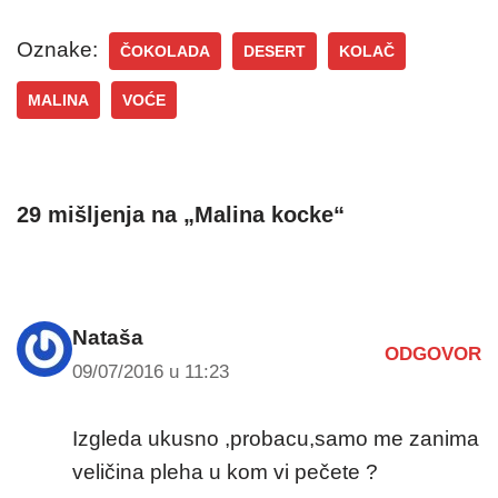
Oznake:
ČOKOLADA
DESERT
KOLAČ
MALINA
VOĆE
29 mišljenja na „Malina kocke“
Nataša
ODGOVOR
09/07/2016 u 11:23
Izgleda ukusno ,probacu,samo me zanima
veličina pleha u kom vi pečete ?