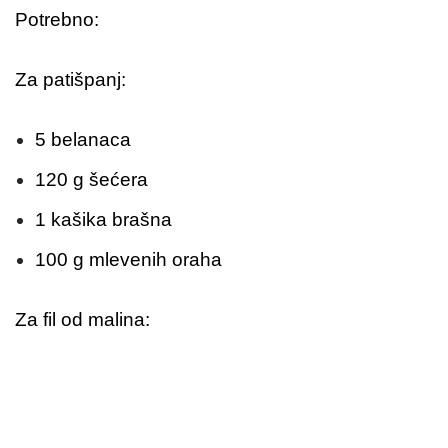
Potrebno:
Za patišpanj:
5 belanaca
120 g šećera
1 kašika brašna
100 g mlevenih oraha
Za fil od malina: