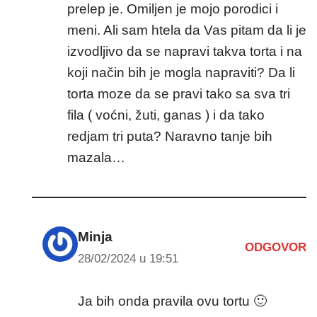
prelep je. Omiljen je mojo porodici i
meni. Ali sam htela da Vas pitam da li je
izvodljivo da se napravi takva torta i na
koji način bih je mogla napraviti? Da li
torta moze da se pravi tako sa sva tri
fila ( voćni, žuti, ganas ) i da tako
redjam tri puta? Naravno tanje bih
mazala…
Minja
ODGOVOR
28/02/2024 u 19:51
Ja bih onda pravila ovu tortu 🙂